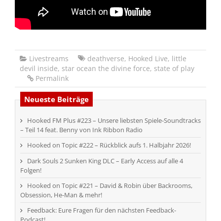
Livestreams
deathverse
,
Hooked Live
,
little
devil inside
,
star ocean the divine force
,
state of play
Permalink
Neueste Beiträge
Hooked FM Plus #223 – Unsere liebsten Spiele-Soundtracks
– Teil 14 feat. Benny von Ink Ribbon Radio
Hooked on Topic #222 – Rückblick aufs 1. Halbjahr 2026!
Dark Souls 2 Sunken King DLC – Early Access auf alle 4
Folgen!
Hooked on Topic #221 – David & Robin über Backrooms,
Obsession, He-Man & mehr!
Feedback: Eure Fragen für den nächsten Feedback-
Podcast!