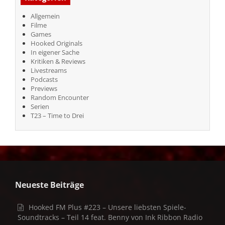
Allgemein
Filme
Games
Hooked Originals
In eigener Sache
Kritiken & Reviews
Livestreams
Podcasts
Previews
Random Encounter
Serien
T23 – Time to Drei
Neueste Beiträge
Hooked FM Plus #223 – Unsere liebsten Spiele-
Soundtracks – Teil 14 feat. Benny von Ink Ribbon Radio