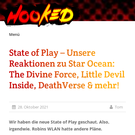
Skip
Menü
to
content
State of Play – Unsere
Unterstützt Hooked!
Reaktionen zu Star Ocean:
Exklusiv für Supporter*innen
The Divine Force, Little Devil
Inside, DeathVerse & mehr!
Impressum
Jobs
28. Oktober 2021
Tom
Discord
Wir haben die neue State of Play geschaut. Also,
irgendwie. Robins WLAN hatte andere Pläne.