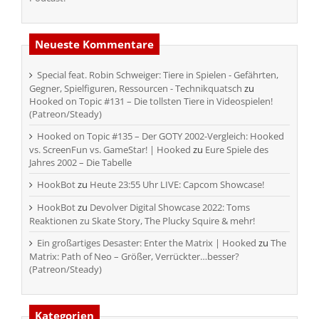
Neueste Kommentare
Special feat. Robin Schweiger: Tiere in Spielen - Gefährten,
Gegner, Spielfiguren, Ressourcen - Technikquatsch
zu
Hooked on Topic #131 – Die tollsten Tiere in Videospielen!
(Patreon/Steady)
Hooked on Topic #135 – Der GOTY 2002-Vergleich: Hooked
vs. ScreenFun vs. GameStar! | Hooked
zu
Eure Spiele des
Jahres 2002 – Die Tabelle
HookBot
zu
Heute 23:55 Uhr LIVE: Capcom Showcase!
HookBot
zu
Devolver Digital Showcase 2022: Toms
Reaktionen zu Skate Story, The Plucky Squire & mehr!
Ein großartiges Desaster: Enter the Matrix | Hooked
zu
The
Matrix: Path of Neo – Größer, Verrückter…besser?
(Patreon/Steady)
Kategorien