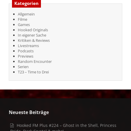
Kategorien
Allgemein
Filme
Games
Hooked Originals
In eigener Sache
Kritiken & Reviews
Livestreams
Podcasts
Previews
Random Encounter
Serien
T23 – Time to Drei
Neueste Beiträge
Hooked FM Plus #224 – Ghost in the Shell, Princess