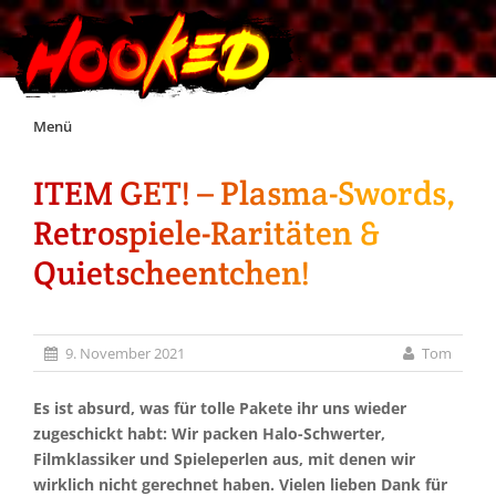
Skip
Menü
to
content
ITEM GET! – Plasma-Swords,
Unterstützt Hooked!
Retrospiele-Raritäten &
Exklusiv für Supporter*innen
Quietscheentchen!
Impressum
9. November 2021
Tom
Jobs
Es ist absurd, was für tolle Pakete ihr uns wieder
zugeschickt habt: Wir packen Halo-Schwerter,
Discord
Filmklassiker und Spieleperlen aus, mit denen wir
wirklich nicht gerechnet haben. Vielen lieben Dank für