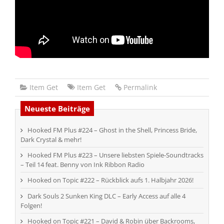
Item Get
Item Get
Permalink
Neueste Beiträge
Hooked FM Plus #224 – Ghost in the Shell, Princess Bride,
Dark Crystal & mehr!
Hooked FM Plus #223 – Unsere liebsten Spiele-Soundtracks
– Teil 14 feat. Benny von Ink Ribbon Radio
Hooked on Topic #222 – Rückblick aufs 1. Halbjahr 2026!
Dark Souls 2 Sunken King DLC – Early Access auf alle 4
Folgen!
Hooked on Topic #221 – David & Robin über Backrooms,