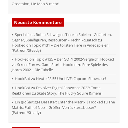
Obsession, He-Man & mehr!
Neueste Kommentare
Special feat. Robin Schweiger: Tiere in Spielen - Gefährten,
Gegner, Spielfiguren, Ressourcen - Technikquatsch
zu
Hooked on Topic #131 – Die tollsten Tiere in Videospielen!
(Patreon/Steady)
Hooked on Topic #135 – Der GOTY 2002-Vergleich: Hooked
vs. ScreenFun vs. GameStar! | Hooked
zu
Eure Spiele des
Jahres 2002 – Die Tabelle
HookBot
zu
Heute 23:55 Uhr LIVE: Capcom Showcase!
HookBot
zu
Devolver Digital Showcase 2022: Toms
Reaktionen zu Skate Story, The Plucky Squire & mehr!
Ein großartiges Desaster: Enter the Matrix | Hooked
zu
The
Matrix: Path of Neo – Größer, Verrückter…besser?
(Patreon/Steady)