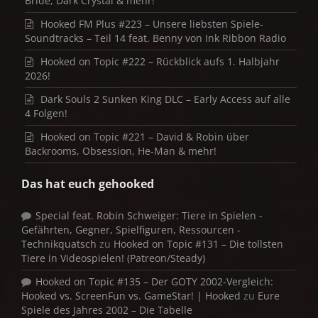
Bride, Dark Crystal & mehr!
Hooked FM Plus #223 – Unsere liebsten Spiele-
Soundtracks – Teil 14 feat. Benny von Ink Ribbon Radio
Hooked on Topic #222 – Rückblick aufs 1. Halbjahr
2026!
Dark Souls 2 Sunken King DLC – Early Access auf alle
4 Folgen!
Hooked on Topic #221 – David & Robin über
Backrooms, Obsession, He-Man & mehr!
Das hat euch gehooked
Special feat. Robin Schweiger: Tiere in Spielen -
Gefährten, Gegner, Spielfiguren, Ressourcen -
Technikquatsch
zu
Hooked on Topic #131 – Die tollsten
Tiere in Videospielen! (Patreon/Steady)
Hooked on Topic #135 – Der GOTY 2002-Vergleich:
Hooked vs. ScreenFun vs. GameStar! | Hooked
zu
Eure
Spiele des Jahres 2002 – Die Tabelle