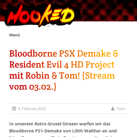
Skip
Menü
to
content
Bloodborne PSX Demake &
Unterstützt Hooked!
Resident Evil 4 HD Project
Exklusiv für Supporter*innen
mit Robin & Tom! (Stream
vom 03.02.)
Impressum
Jobs
4. Februar 2022
Tom
Discord
In unserem Retro-Grusel-Stream warfen wir das
Bloodborne PS1-Demake von Lilith Walther an und