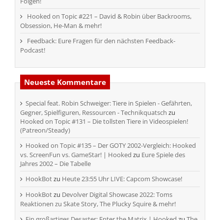
Folgen!
Hooked on Topic #221 – David & Robin über Backrooms,
Obsession, He-Man & mehr!
Feedback: Eure Fragen für den nächsten Feedback-
Podcast!
Neueste Kommentare
Special feat. Robin Schweiger: Tiere in Spielen - Gefährten,
Gegner, Spielfiguren, Ressourcen - Technikquatsch
zu
Hooked on Topic #131 – Die tollsten Tiere in Videospielen!
(Patreon/Steady)
Hooked on Topic #135 – Der GOTY 2002-Vergleich: Hooked
vs. ScreenFun vs. GameStar! | Hooked
zu
Eure Spiele des
Jahres 2002 – Die Tabelle
HookBot
zu
Heute 23:55 Uhr LIVE: Capcom Showcase!
HookBot
zu
Devolver Digital Showcase 2022: Toms
Reaktionen zu Skate Story, The Plucky Squire & mehr!
Ein großartiges Desaster: Enter the Matrix | Hooked
zu
The