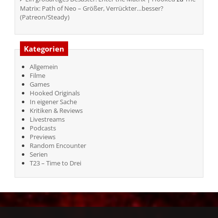
Matrix: Path of Neo – Größer, Verrückter…besser?
(Patreon/Steady)
Kategorien
Allgemein
Filme
Games
Hooked Originals
In eigener Sache
Kritiken & Reviews
Livestreams
Podcasts
Previews
Random Encounter
Serien
T23 – Time to Drei