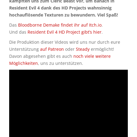
kämpften uns zum Cleric Beast vor, um danach in
Resident Evil 4 dank des HD Projects wahnsinnig
hochauflösende Texturen zu bewundern. Viel Spaß!
Das
Bloodborne Demake findet ihr auf Itch.io
.
Und das
Resident Evil 4 HD Project gibt’s hier
.
Die Produktion dieser Videos wird uns nur durch eure
Unterstützung
auf Patreon
oder
Steady
ermöglicht!
Davon abgesehen gibt es auch
noch viele weitere
Möglichkeiten
, uns zu unterstützen.