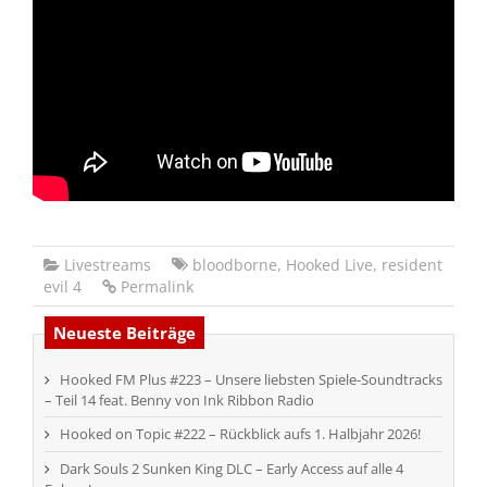
Livestreams
bloodborne
,
Hooked Live
,
resident
evil 4
Permalink
Neueste Beiträge
Hooked FM Plus #223 – Unsere liebsten Spiele-Soundtracks
– Teil 14 feat. Benny von Ink Ribbon Radio
Hooked on Topic #222 – Rückblick aufs 1. Halbjahr 2026!
Dark Souls 2 Sunken King DLC – Early Access auf alle 4