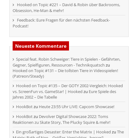
Hooked on Topic #221 – David & Robin über Backrooms,
Obsession, He-Man & mehr!
Feedback: Eure Fragen für den nächsten Feedback-
Podcast!
Neueste Kommentare
Special feat. Robin Schweiger: Tiere in Spielen - Gefährten,
Gegner, Spielfiguren, Ressourcen - Technikquatsch
zu
Hooked on Topic #131 – Die tollsten Tiere in Videospielen!
(Patreon/Steady)
Hooked on Topic #135 – Der GOTY 2002-Vergleich: Hooked
vs. ScreenFun vs. GameStar! | Hooked
zu
Eure Spiele des
Jahres 2002 – Die Tabelle
HookBot
zu
Heute 23:55 Uhr LIVE: Capcom Showcase!
HookBot
zu
Devolver Digital Showcase 2022: Toms
Reaktionen zu Skate Story, The Plucky Squire & mehr!
Ein großartiges Desaster: Enter the Matrix | Hooked
zu
The
Matrix: Path of Neo – Größer, Verrückter…besser?