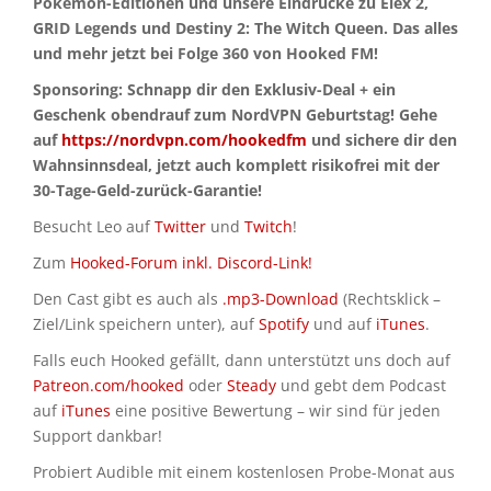
Pokémon-Editionen und unsere Eindrücke zu Elex 2,
GRID Legends und Destiny 2: The Witch Queen. Das alles
und mehr jetzt bei Folge 360 von Hooked FM!
Sponsoring: Schnapp dir den Exklusiv-Deal + ein
Geschenk obendrauf zum NordVPN Geburtstag! Gehe
auf
https://nordvpn.com/hookedfm
und sichere dir den
Wahnsinnsdeal, jetzt auch komplett risikofrei mit der
30-Tage-Geld-zurück-Garantie!
Besucht Leo auf
Twitter
und
Twitch
!
Zum
Hooked-Forum inkl. Discord-Link!
Den Cast gibt es auch als
.mp3-Download
(Rechtsklick –
Ziel/Link speichern unter), auf
Spotify
und auf
iTunes
.
Falls euch Hooked gefällt, dann unterstützt uns doch auf
Patreon.com/hooked
oder
Steady
und gebt dem Podcast
auf
iTunes
eine positive Bewertung – wir sind für jeden
Support dankbar!
Probiert Audible mit einem kostenlosen Probe-Monat aus