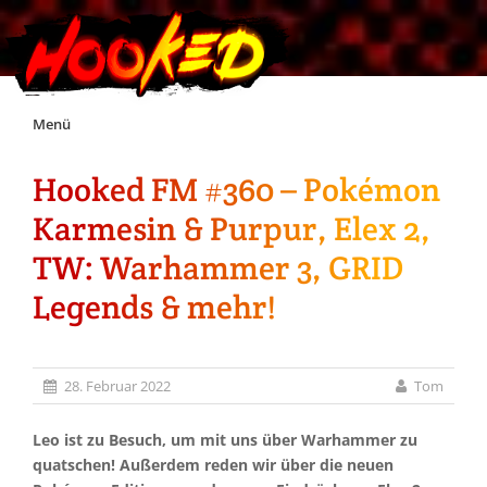
Skip
Menü
to
content
Hooked FM #360 – Pokémon
Unterstützt Hooked!
Karmesin & Purpur, Elex 2,
Exklusiv für Supporter*innen
TW: Warhammer 3, GRID
Legends & mehr!
Impressum
Jobs
28. Februar 2022
Tom
Discord
Leo ist zu Besuch, um mit uns über Warhammer zu
quatschen! Außerdem reden wir über die neuen