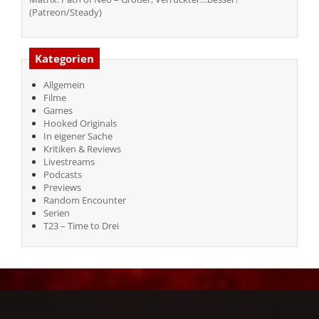
(Patreon/Steady)
Kategorien
Allgemein
Filme
Games
Hooked Originals
In eigener Sache
Kritiken & Reviews
Livestreams
Podcasts
Previews
Random Encounter
Serien
T23 – Time to Drei