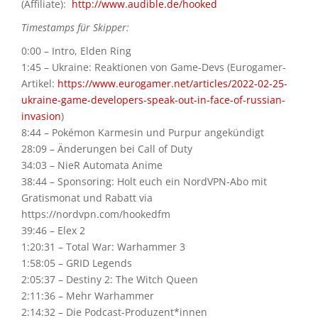
(Affiliate):
http://www.audible.de/hooked
Timestamps für Skipper:
0:00 – Intro, Elden Ring
1:45 – Ukraine: Reaktionen von Game-Devs (Eurogamer-
Artikel:
https://www.eurogamer.net/articles/2022-02-25-
ukraine-game-developers-speak-out-in-face-of-russian-
invasion
)
8:44 – Pokémon Karmesin und Purpur angekündigt
28:09 – Änderungen bei Call of Duty
34:03 – NieR Automata Anime
38:44 – Sponsoring: Holt euch ein NordVPN-Abo mit
Gratismonat und Rabatt via
https://nordvpn.com/hookedfm
39:46 – Elex 2
1:20:31 – Total War: Warhammer 3
1:58:05 – GRID Legends
2:05:37 – Destiny 2: The Witch Queen
2:11:36 – Mehr Warhammer
2:14:32 – Die Podcast-Produzent*innen