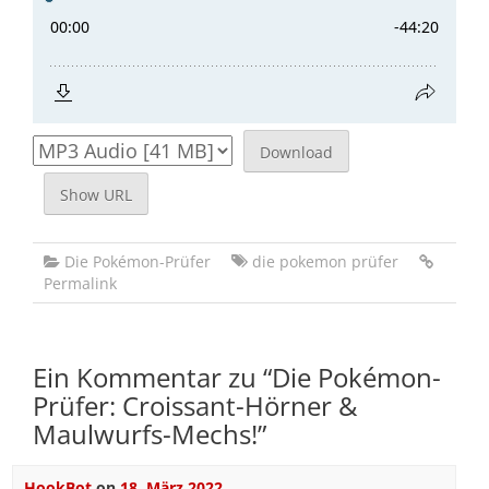
Download
Show URL
Die Pokémon-Prüfer
die pokemon prüfer
Permalink
Ein Kommentar zu “
Die Pokémon-
Prüfer: Croissant-Hörner &
Maulwurfs-Mechs!
”
HookBot
on
18. März 2022