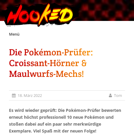
Skip
Menü
to
content
Die Pokémon-Prüfer:
Unterstützt Hooked!
Croissant-Hörner &
Exklusiv für Supporter*innen
Maulwurfs-Mechs!
Impressum
18. März 2022
Tom
Jobs
Es wird wieder geprüft: Die Pokémon-Prüfer bewerten
erneut höchst professionell 10 neue Pokémon und
Discord
stoßen dabei auf ein paar sehr merkwürdige
Exemplare. Viel Spaß mit der neuen Folge!