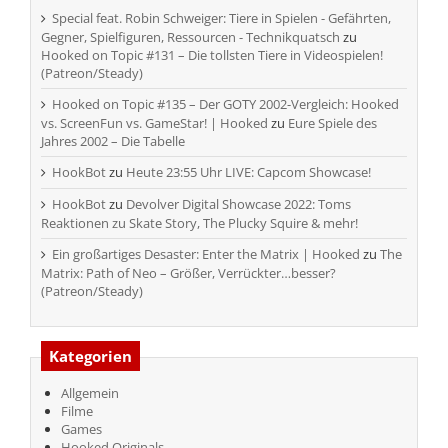
Special feat. Robin Schweiger: Tiere in Spielen - Gefährten,
Gegner, Spielfiguren, Ressourcen - Technikquatsch
zu
Hooked on Topic #131 – Die tollsten Tiere in Videospielen!
(Patreon/Steady)
Hooked on Topic #135 – Der GOTY 2002-Vergleich: Hooked
vs. ScreenFun vs. GameStar! | Hooked
zu
Eure Spiele des
Jahres 2002 – Die Tabelle
HookBot
zu
Heute 23:55 Uhr LIVE: Capcom Showcase!
HookBot
zu
Devolver Digital Showcase 2022: Toms
Reaktionen zu Skate Story, The Plucky Squire & mehr!
Ein großartiges Desaster: Enter the Matrix | Hooked
zu
The
Matrix: Path of Neo – Größer, Verrückter…besser?
(Patreon/Steady)
Kategorien
Allgemein
Filme
Games
Hooked Originals