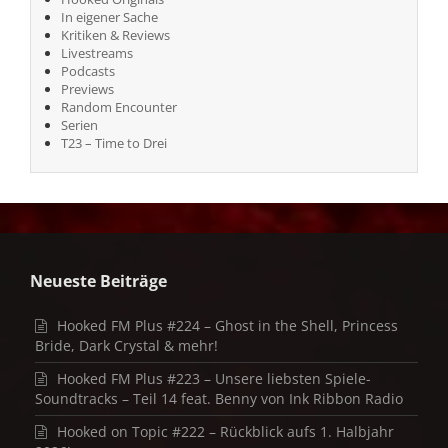
In eigener Sache
Kritiken & Reviews
Livestreams
Podcasts
Previews
Random Encounter
Serien
T23 – Time to Drei
Neueste Beiträge
Hooked FM Plus #224 – Ghost in the Shell, Princess
Bride, Dark Crystal & mehr!
Hooked FM Plus #223 – Unsere liebsten Spiele-
Soundtracks – Teil 14 feat. Benny von Ink Ribbon Radio
Hooked on Topic #222 – Rückblick aufs 1. Halbjahr