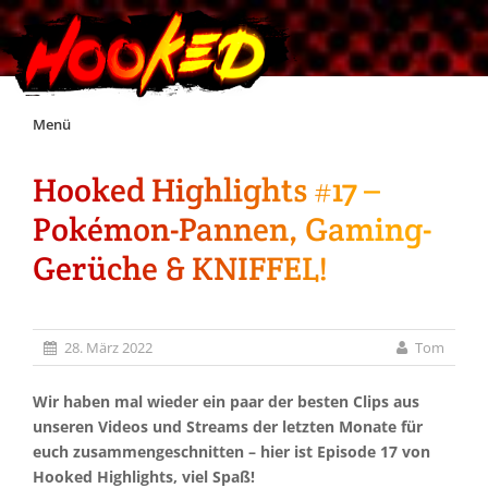
Skip
Menü
to
content
Hooked Highlights #17 –
Unterstützt Hooked!
Pokémon-Pannen, Gaming-
Exklusiv für Supporter*innen
Gerüche & KNIFFEL!
Impressum
28. März 2022
Tom
Jobs
Wir haben mal wieder ein paar der besten Clips aus
unseren Videos und Streams der letzten Monate für
Discord
euch zusammengeschnitten – hier ist Episode 17 von
Hooked Highlights, viel Spaß!