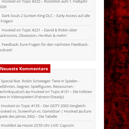
Hooked on Topic #222 – Rückblick aufs 1. Halbjahr
026!
Dark Souls 2 Sunken King DLC – Early Access auf alle
 Folgen!
Hooked on Topic #221 – David & Robin über
ackrooms, Obsession, He-Man & mehr!
Feedback: Eure Fragen für den nächsten Feedback-
odcast!
Neueste Kommentare
Special feat. Robin Schweiger: Tiere in Spielen -
efährten, Gegner, Spielfiguren, Ressourcen -
echnikquatsch
zu
Hooked on Topic #131 – Die tollsten
iere in Videospielen! (Patreon/Steady)
Hooked on Topic #135 – Der GOTY 2002-Vergleich:
ooked vs. ScreenFun vs. GameStar! | Hooked
zu
Eure
piele des Jahres 2002 – Die Tabelle
HookBot
zu
Heute 23:55 Uhr LIVE: Capcom