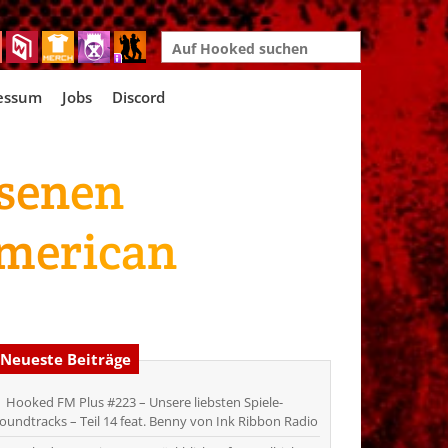
Search
for:
essum
Jobs
Discord
ssenen
American
Neueste Beiträge
Hooked FM Plus #223 – Unsere liebsten Spiele-
oundtracks – Teil 14 feat. Benny von Ink Ribbon Radio