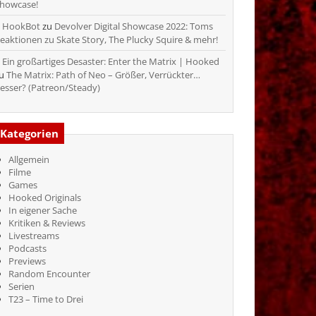
howcase!
HookBot
zu
Devolver Digital Showcase 2022: Toms
eaktionen zu Skate Story, The Plucky Squire & mehr!
Ein großartiges Desaster: Enter the Matrix | Hooked
zu
The Matrix: Path of Neo – Größer, Verrückter…
esser? (Patreon/Steady)
Kategorien
Allgemein
Filme
Games
Hooked Originals
In eigener Sache
Kritiken & Reviews
Livestreams
Podcasts
Previews
Random Encounter
Serien
T23 – Time to Drei