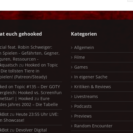
at euch gehooked
Kategorien
cial feat. Robin Schweiger:
Allgemein
in Spielen - Gefährten, Gegner,
Filme
iguren, Ressourcen -
kquatsch
zu
Hooked on Topic
Games
Die tollsten Tiere in
pielen! (Patreon/Steady)
In eigener Sache
ked on Topic #135 – Der GOTY
Kritiken & Reviews
ergleich: Hooked vs. ScreenFun
Livestreams
meStar! | Hooked
zu
Eure
 des Jahres 2002 – Die Tabelle
Podcasts
kBot
zu
Heute 23:55 Uhr LIVE:
Previews
m Showcase!
Random Encounter
kBot
zu
Devolver Digital