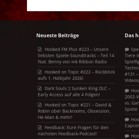
Neueste Beiträge
Das h
Hooked FM Plus #223 – Unsere
Spe
liebsten Spiele-Soundtracks – Teil 14
Tiere 
feat. Benny von Ink Ribbon Radio
Spielf
Techni
Hooked on Topic #222 – Rückblick
#131 – 
aufs 1. Halbjahr 2026!
Videos
Dark Souls 2 Sunken King DLC –
Hoo
Early Access auf alle 4 Folgen!
2002-V
vs. Ga
Hooked on Topic #221 – David &
Spiele
Robin über Backrooms, Obsession,
He-Man & mehr!
Hoo
Capco
Feedback: Eure Fragen für den
nächsten Feedback-Podcast!
Hoo