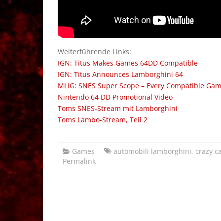
Weiterführende Links:
IGN: Titus Makes Games 64DD Compatible
IGN: Titus Announces Lamborghini 64
MLIG: SNES Super Scope – Every Compatible Ga
Nintendo 64 DD Promotional Video
Toms SNES-Stream mit Lamborghini
Toms Lambo-Stream, Teil 2
Games
automobili lamborghini
,
crazy c
Permalink