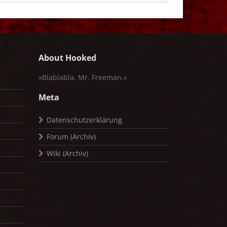
About Hooked
»Blablabla, Mr. Freeman.«
Meta
Datenschutzerklärung
Forum (Archiv)
Wiki (Archiv)