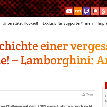
Skip
Unterstützt Hooked!
Exklusiv für Supporter*innen
Impr
to
content
schichte einer verge
he! – Lamborghini: 
Tom
S
an Challenge auf dem SNES anwarf, ahnte er noch nicht,