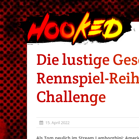
Die lustige Ge
Rennspiel-Rei
Challenge
15. April 2022
Als Tom neulich im Stream Lamborghini: Americ