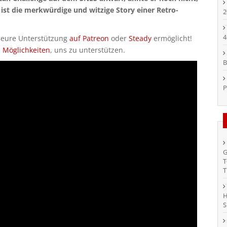
 ist die merkwürdige und witzige Story einer Retro-
2
4
h eure Unterstützung
auf Patreon
oder
Steady
ermöglicht!
e Möglichkeiten
, uns zu unterstützen.
B
P
G
T
T
H
S