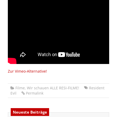
Zur Vimeo-Alternative!
Filme
,
Wir schauen ALLE RESI-FILME!
Resident
Evil
Permalink
Neueste Beiträge