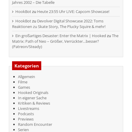
Jahres 2002 – Die Tabelle
HookBot
zu
Heute 23:55 Uhr LIVE: Capcom Showcase!
HookBot
zu
Devolver Digital Showcase 2022: Toms
Reaktionen zu Skate Story, The Plucky Squire & mehr!
Ein großartiges Desaster: Enter the Matrix | Hooked
zu
The
Matrix: Path of Neo – Größer, Verrückter…besser?
(Patreon/Steady)
Kategorien
Allgemein
Filme
Games
Hooked Originals
In eigener Sache
Kritiken & Reviews
Livestreams
Podcasts
Previews
Random Encounter
Serien