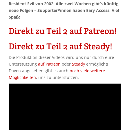
Resident Evil von 2002. Alle zwei Wochen gibt’s künftig
neue Folgen – Supporter*innen haben Eary Access. Viel
Spaß!
Direkt zu Teil 2 auf Patreon!
Direkt zu Teil 2 auf Steady!
Die Produktion dieser Videos wird uns nur durch eure
Unterstützung
auf Patreon
oder
Steady
ermöglicht!
Davon abgesehen gibt es auch
noch viele weitere
Möglichkeiten
, uns zu unterstützen.