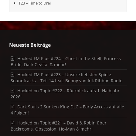
T23 – Time to Drei
Neueste Beiträge
Hooked FM Plus #224 – Ghost in the Shell, Princess
Bride, Dark Crystal & mehr!
Hooked FM Plus #223 – Unsere liebsten Spiele-
Soundtracks – Teil 14 feat. Benny von Ink Ribbon Radio
Hooked on Topic #222 – Rückblick aufs 1. Halbjahr
2026!
Dark Souls 2 Sunken King DLC – Early Access auf alle
4 Folgen!
Hooked on Topic #221 – David & Robin über
Backrooms, Obsession, He-Man & mehr!