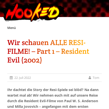
Skip
Menü
to
content
Wir schauen ALLE RESI-
Unterstützt Hooked!
FILME! – Part 1 – Resident
Exklusiv für Supporter*innen
Evil (2002)
Impressum
22. Juli 2022
Tom
Jobs
Ihr dachtet die Story der Resi-Spiele sei blöd? Na dann
wartet mal ab! Wir nehmen euch mit auf unsere Reise
Discord
durch die Resident Evil-Filme von Paul W. S. Anderson
und Milla Jovovich – angefangen mit dem ersten