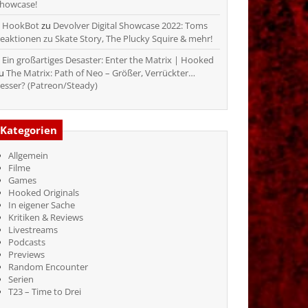
howcase!
HookBot
zu
Devolver Digital Showcase 2022: Toms
eaktionen zu Skate Story, The Plucky Squire & mehr!
Ein großartiges Desaster: Enter the Matrix | Hooked
zu
The Matrix: Path of Neo – Größer, Verrückter…
esser? (Patreon/Steady)
Kategorien
Allgemein
Filme
Games
Hooked Originals
In eigener Sache
Kritiken & Reviews
Livestreams
Podcasts
Previews
Random Encounter
Serien
T23 – Time to Drei