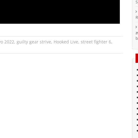
S
R
b
vo 2022
,
guilty gear strive
,
Hooked Live
,
street fighter 6
,