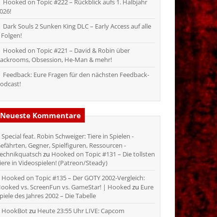
Hooked on Topic #222 – Rückblick aufs 1. Halbjahr
026!
Dark Souls 2 Sunken King DLC – Early Access auf alle
 Folgen!
Hooked on Topic #221 – David & Robin über
ackrooms, Obsession, He-Man & mehr!
Feedback: Eure Fragen für den nächsten Feedback-
odcast!
Neueste Kommentare
Special feat. Robin Schweiger: Tiere in Spielen -
efährten, Gegner, Spielfiguren, Ressourcen -
echnikquatsch
zu
Hooked on Topic #131 – Die tollsten
iere in Videospielen! (Patreon/Steady)
Hooked on Topic #135 – Der GOTY 2002-Vergleich:
ooked vs. ScreenFun vs. GameStar! | Hooked
zu
Eure
piele des Jahres 2002 – Die Tabelle
HookBot
zu
Heute 23:55 Uhr LIVE: Capcom