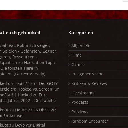
at euch gehooked
Kategorien
cial feat. Robin Schweiger:
Allgemein
in Spielen - Gefährten, Gegner,
Filme
iguren, Ressourcen -
kquatsch
zu
Hooked on Topic
Games
Die tollsten Tiere in
pielen! (Patreon/Steady)
In eigener Sache
ked on Topic #135 – Der GOTY
Kritiken & Reviews
ergleich: Hooked vs. ScreenFun
Livestreams
meStar! | Hooked
zu
Eure
 des Jahres 2002 – Die Tabelle
Podcasts
kBot
zu
Heute 23:55 Uhr LIVE:
Previews
m Showcase!
Random Encounter
kBot
zu
Devolver Digital