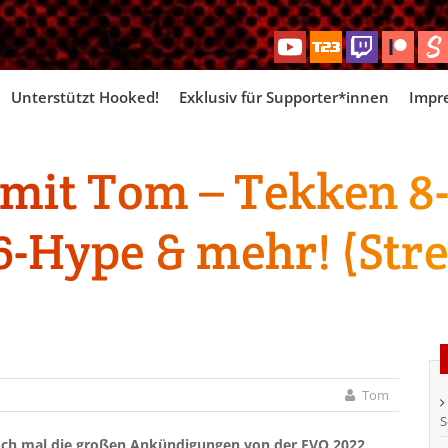
Skip
Unterstützt Hooked!
Exklusiv für Supporter*innen
Impr
to
content
mit Tom – Tekken 8-
 6-Hype & mehr! (St
Tom
S
ch mal die großen Ankündigungen von der EVO 2022