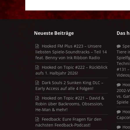
Neueste Beiträge
Das h
Hooked FM Plus #223 – Unsere
Spe
liebsten Spiele-Soundtracks – Teil 14
Tiere 
feat. Benny von Ink Ribbon Radio
Spielf
Techni
Hooked on Topic #222 – Rückblick
#131 – 
aufs 1. Halbjahr 2026!
Videos
Dark Souls 2 Sunken King DLC –
Hoo
Early Access auf alle 4 Folgen!
2002-V
vs. Ga
Hooked on Topic #221 – David &
Spiele
Robin über Backrooms, Obsession,
He-Man & mehr!
Hoo
Capco
Feedback: Eure Fragen für den
nächsten Feedback-Podcast!
Hoo