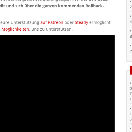
tellt und sich über die ganzen kommenden Rollback-
2
4
h eure Unterstützung
auf Patreon
oder
Steady
ermöglicht!
e Möglichkeiten
, uns zu unterstützen.
B
P
G
T
T
H
S