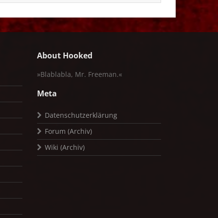
About Hooked
»Blablabla, Mr. Freeman.«
Meta
Datenschutzerklärung
Forum (Archiv)
Wiki (Archiv)