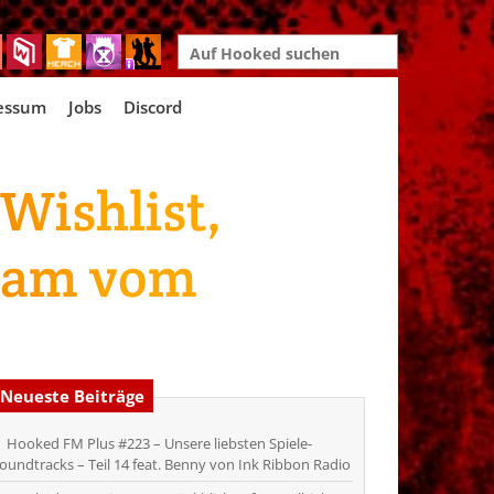
Search
for:
essum
Jobs
Discord
Wishlist,
ream vom
Neueste Beiträge
Hooked FM Plus #223 – Unsere liebsten Spiele-
oundtracks – Teil 14 feat. Benny von Ink Ribbon Radio