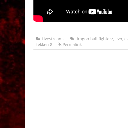
Livestreams
dragon ball fighterz
,
evo
,
e
tekken 8
Permalink