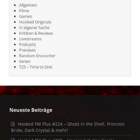
Allgemein
Filme
Games
Hooked Originals
In eigener Sache
Kritiken & Reviews
Livestreams
Podcasts
Previews
Random Encounter
Serien
T23 – Time to Drei
Neueste Beiträge
Hooked FM Plus #224 – Ghost in the Shell, Princess
Bride, Dark Crystal & mehr!