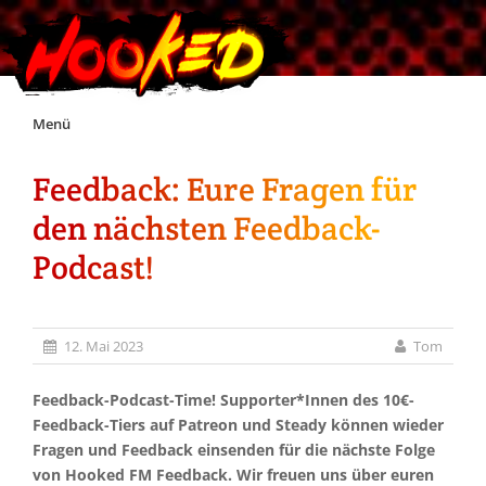
Skip
Menü
to
content
Feedback: Eure Fragen für
Unterstützt Hooked!
den nächsten Feedback-
Exklusiv für Supporter*innen
Podcast!
Impressum
12. Mai 2023
Tom
Jobs
Feedback-Podcast-Time! Supporter*Innen des 10€-
Feedback-Tiers auf Patreon und Steady können wieder
Discord
Fragen und Feedback einsenden für die nächste Folge
von Hooked FM Feedback. Wir freuen uns über euren