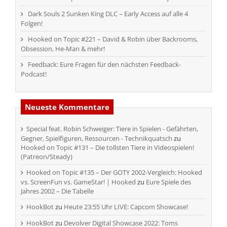
Dark Souls 2 Sunken King DLC – Early Access auf alle 4
Folgen!
Hooked on Topic #221 – David & Robin über Backrooms,
Obsession, He-Man & mehr!
Feedback: Eure Fragen für den nächsten Feedback-
Podcast!
Neueste Kommentare
Special feat. Robin Schweiger: Tiere in Spielen - Gefährten,
Gegner, Spielfiguren, Ressourcen - Technikquatsch
zu
Hooked on Topic #131 – Die tollsten Tiere in Videospielen!
(Patreon/Steady)
Hooked on Topic #135 – Der GOTY 2002-Vergleich: Hooked
vs. ScreenFun vs. GameStar! | Hooked
zu
Eure Spiele des
Jahres 2002 – Die Tabelle
HookBot
zu
Heute 23:55 Uhr LIVE: Capcom Showcase!
HookBot
zu
Devolver Digital Showcase 2022: Toms