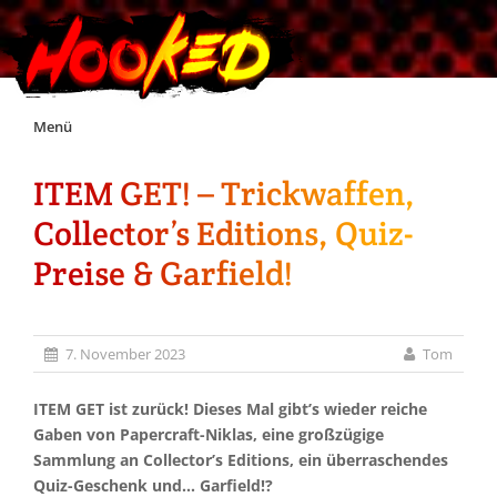
Skip
Menü
to
content
ITEM GET! – Trickwaffen,
Unterstützt Hooked!
Collector’s Editions, Quiz-
Exklusiv für Supporter*innen
Preise & Garfield!
Impressum
7. November 2023
Tom
Jobs
ITEM GET ist zurück! Dieses Mal gibt’s wieder reiche
Gaben von Papercraft-Niklas, eine großzügige
Discord
Sammlung an Collector’s Editions, ein überraschendes
Quiz-Geschenk und… Garfield!?