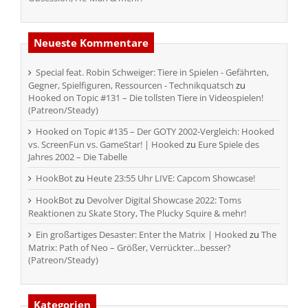
Neueste Kommentare
Special feat. Robin Schweiger: Tiere in Spielen - Gefährten,
Gegner, Spielfiguren, Ressourcen - Technikquatsch
zu
Hooked on Topic #131 – Die tollsten Tiere in Videospielen!
(Patreon/Steady)
Hooked on Topic #135 – Der GOTY 2002-Vergleich: Hooked
vs. ScreenFun vs. GameStar! | Hooked
zu
Eure Spiele des
Jahres 2002 – Die Tabelle
HookBot
zu
Heute 23:55 Uhr LIVE: Capcom Showcase!
HookBot
zu
Devolver Digital Showcase 2022: Toms
Reaktionen zu Skate Story, The Plucky Squire & mehr!
Ein großartiges Desaster: Enter the Matrix | Hooked
zu
The
Matrix: Path of Neo – Größer, Verrückter…besser?
(Patreon/Steady)
Kategorien