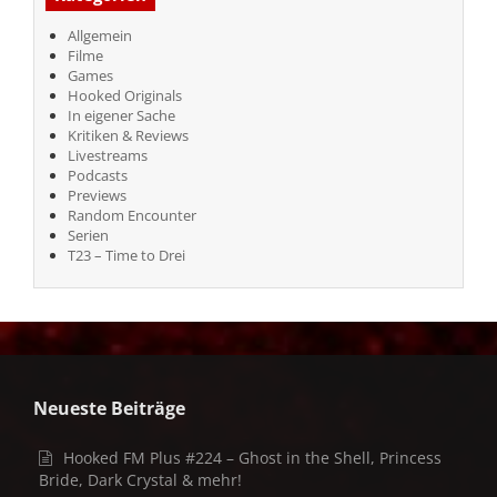
Allgemein
Filme
Games
Hooked Originals
In eigener Sache
Kritiken & Reviews
Livestreams
Podcasts
Previews
Random Encounter
Serien
T23 – Time to Drei
Neueste Beiträge
Hooked FM Plus #224 – Ghost in the Shell, Princess
Bride, Dark Crystal & mehr!