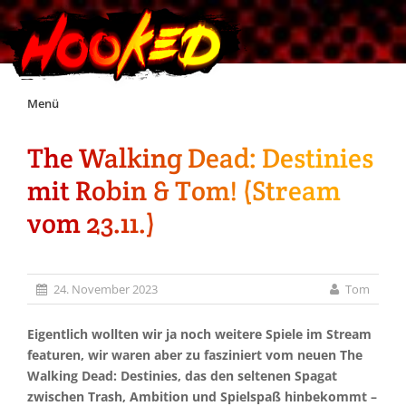
Skip
Menü
to
content
The Walking Dead: Destinies
Unterstützt Hooked!
mit Robin & Tom! (Stream
Exklusiv für Supporter*innen
vom 23.11.)
Impressum
24. November 2023
Tom
Jobs
Eigentlich wollten wir ja noch weitere Spiele im Stream
featuren, wir waren aber zu fasziniert vom neuen The
Discord
Walking Dead: Destinies, das den seltenen Spagat
zwischen Trash, Ambition und Spielspaß hinbekommt –