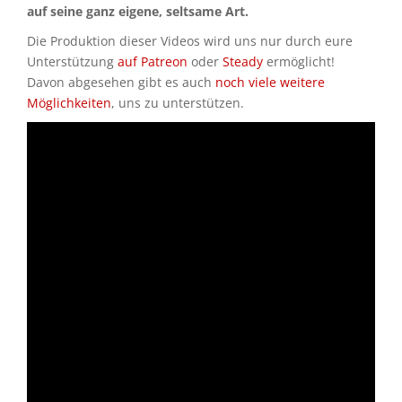
auf seine ganz eigene, seltsame Art.
Die Produktion dieser Videos wird uns nur durch eure
Unterstützung
auf Patreon
oder
Steady
ermöglicht!
Davon abgesehen gibt es auch
noch viele weitere
Möglichkeiten
, uns zu unterstützen.