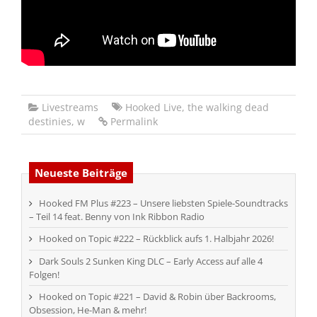
Livestreams
Hooked Live
,
the walking dead
destinies
,
w
Permalink
Neueste Beiträge
Hooked FM Plus #223 – Unsere liebsten Spiele-Soundtracks
– Teil 14 feat. Benny von Ink Ribbon Radio
Hooked on Topic #222 – Rückblick aufs 1. Halbjahr 2026!
Dark Souls 2 Sunken King DLC – Early Access auf alle 4
Folgen!
Hooked on Topic #221 – David & Robin über Backrooms,
Obsession, He-Man & mehr!