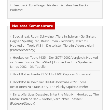
Feedback: Eure Fragen für den nächsten Feedback-
Podcast!
Neueste Kommentare
Special feat. Robin Schweiger: Tiere in Spielen - Gefährten,
Gegner, Spielfiguren, Ressourcen - Technikquatsch
zu
Hooked on Topic #131 – Die tollsten Tiere in Videospielen!
(Patreon/Steady)
Hooked on Topic #135 – Der GOTY 2002-Vergleich: Hooked
vs. ScreenFun vs. GameStar! | Hooked
zu
Eure Spiele des
Jahres 2002 – Die Tabelle
HookBot
zu
Heute 23:55 Uhr LIVE: Capcom Showcase!
HookBot
zu
Devolver Digital Showcase 2022: Toms
Reaktionen zu Skate Story, The Plucky Squire & mehr!
Ein großartiges Desaster: Enter the Matrix | Hooked
zu
The
Matrix: Path of Neo – Größer, Verrückter…besser?
(Patreon/Steady)