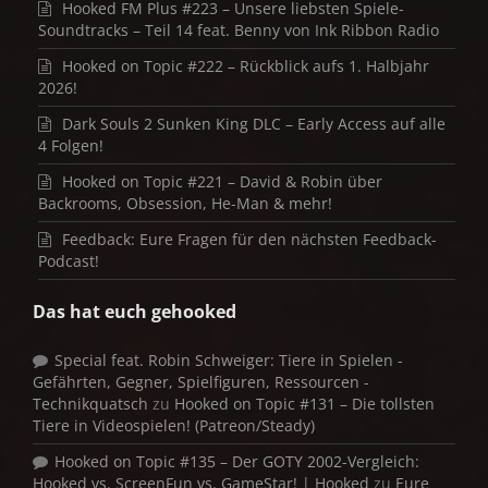
Hooked FM Plus #223 – Unsere liebsten Spiele-
Soundtracks – Teil 14 feat. Benny von Ink Ribbon Radio
Hooked on Topic #222 – Rückblick aufs 1. Halbjahr
2026!
Dark Souls 2 Sunken King DLC – Early Access auf alle
4 Folgen!
Hooked on Topic #221 – David & Robin über
Backrooms, Obsession, He-Man & mehr!
Feedback: Eure Fragen für den nächsten Feedback-
Podcast!
Das hat euch gehooked
Special feat. Robin Schweiger: Tiere in Spielen -
Gefährten, Gegner, Spielfiguren, Ressourcen -
Technikquatsch
zu
Hooked on Topic #131 – Die tollsten
Tiere in Videospielen! (Patreon/Steady)
Hooked on Topic #135 – Der GOTY 2002-Vergleich:
Hooked vs. ScreenFun vs. GameStar! | Hooked
zu
Eure