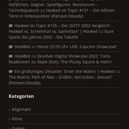
Gefährten, Gegner, Spielfiguren, Ressourcen -
Technikquatsch
zu
Hooked on Topic #131 – Die tollsten
Tiere in Videospielen! (Patreon/Steady)
Hooked on Topic #135 – Der GOTY 2002-Vergleich:
Hooked vs. ScreenFun vs. GameStar! | Hooked
zu
Eure
Spiele des Jahres 2002 – Die Tabelle
HookBot
zu
Heute 23:55 Uhr LIVE: Capcom Showcase!
HookBot
zu
Devolver Digital Showcase 2022: Toms
Reaktionen zu Skate Story, The Plucky Squire & mehr!
Ein großartiges Desaster: Enter the Matrix | Hooked
zu
The Matrix: Path of Neo – Größer, Verrückter…besser?
(Patreon/Steady)
Kategorien
Allgemein
Filme
Games