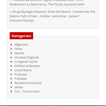
Reaktionen zu Skate Story, The Plucky Squire & mehr!
Ein großartiges Desaster: Enter the Matrix | Hooked
zu
The
Matrix: Path of Neo – Größer, Verrückter…besser?
(Patreon/Steady)
Kategorien
Allgemein
Filme
Games
Hooked Originals
In eigener Sache
Kritiken & Reviews
Livestreams
Podcasts
Previews
Random Encounter
Serien
T23 – Time to Drei