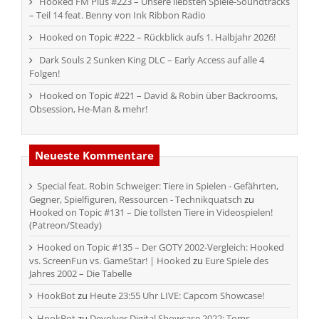
Hooked FM Plus #223 – Unsere liebsten Spiele-Soundtracks
– Teil 14 feat. Benny von Ink Ribbon Radio
Hooked on Topic #222 – Rückblick aufs 1. Halbjahr 2026!
Dark Souls 2 Sunken King DLC – Early Access auf alle 4
Folgen!
Hooked on Topic #221 – David & Robin über Backrooms,
Obsession, He-Man & mehr!
Neueste Kommentare
Special feat. Robin Schweiger: Tiere in Spielen - Gefährten,
Gegner, Spielfiguren, Ressourcen - Technikquatsch
zu
Hooked on Topic #131 – Die tollsten Tiere in Videospielen!
(Patreon/Steady)
Hooked on Topic #135 – Der GOTY 2002-Vergleich: Hooked
vs. ScreenFun vs. GameStar! | Hooked
zu
Eure Spiele des
Jahres 2002 – Die Tabelle
HookBot
zu
Heute 23:55 Uhr LIVE: Capcom Showcase!
HookBot
zu
Devolver Digital Showcase 2022: Toms