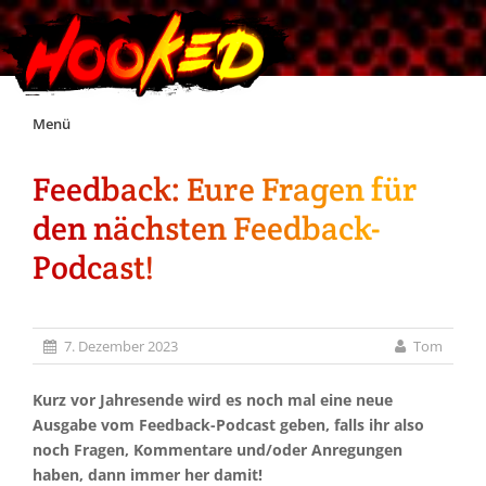
Skip
Menü
to
content
Feedback: Eure Fragen für
Unterstützt Hooked!
den nächsten Feedback-
Exklusiv für Supporter*innen
Podcast!
Impressum
7. Dezember 2023
Tom
Jobs
Kurz vor Jahresende wird es noch mal eine neue
Ausgabe vom Feedback-Podcast geben, falls ihr also
Discord
noch Fragen, Kommentare und/oder Anregungen
haben, dann immer her damit!