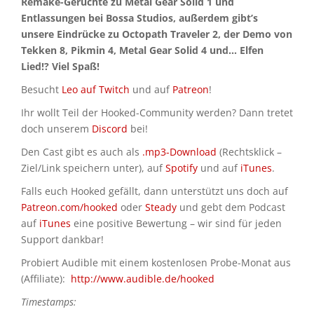
Remake-Gerüchte zu Metal Gear Solid 1 und
Entlassungen bei Bossa Studios, außerdem gibt’s
unsere Eindrücke zu Octopath Traveler 2, der Demo von
Tekken 8, Pikmin 4, Metal Gear Solid 4 und… Elfen
Lied!? Viel Spaß!
Besucht
Leo auf Twitch
und auf
Patreon
!
Ihr wollt Teil der Hooked-Community werden? Dann tretet
doch unserem
Discord
bei!
Den Cast gibt es auch als
.mp3-Download
(Rechtsklick –
Ziel/Link speichern unter), auf
Spotify
und auf
iTunes
.
Falls euch Hooked gefällt, dann unterstützt uns doch auf
Patreon.com/hooked
oder
Steady
und gebt dem Podcast
auf
iTunes
eine positive Bewertung – wir sind für jeden
Support dankbar!
Probiert Audible mit einem kostenlosen Probe-Monat aus
(Affiliate):
http://www.audible.de/hooked
Timestamps: