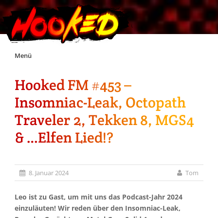
Skip
Menü
to
content
Hooked FM #453 –
Unterstützt Hooked!
Insomniac-Leak, Octopath
Exklusiv für Supporter*innen
Traveler 2, Tekken 8, MGS4
& …Elfen Lied!?
Impressum
Jobs
8. Januar 2024
Tom
Discord
Leo ist zu Gast, um mit uns das Podcast-Jahr 2024
einzuläuten! Wir reden über den Insomniac-Leak,