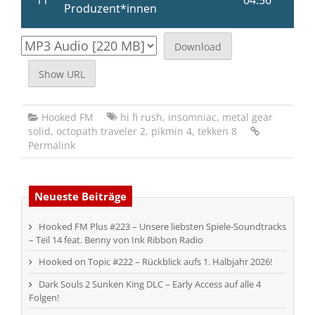
Download
Show URL
Hooked FM
hi fi rush
,
insomniac
,
metal gear
solid
,
octopath traveler 2
,
pikmin 4
,
tekken 8
Permalink
Neueste Beiträge
Hooked FM Plus #223 – Unsere liebsten Spiele-Soundtracks
– Teil 14 feat. Benny von Ink Ribbon Radio
Hooked on Topic #222 – Rückblick aufs 1. Halbjahr 2026!
Dark Souls 2 Sunken King DLC – Early Access auf alle 4
Folgen!