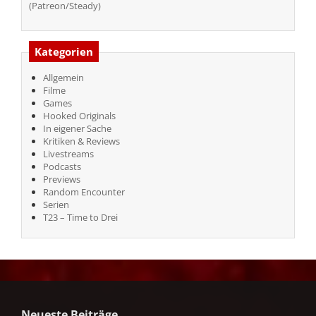
(Patreon/Steady)
Kategorien
Allgemein
Filme
Games
Hooked Originals
In eigener Sache
Kritiken & Reviews
Livestreams
Podcasts
Previews
Random Encounter
Serien
T23 – Time to Drei
Neueste Beiträge