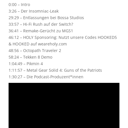
0:00 – Intro
3:26 – Der Insomniac-Leak
29:29 – Entlassungen bei Bossa Studios
33:57 – Hi-Fi Rush auf der Switch?
36:41 – Remake-Gerücht zu MGS1
46:12 – HOLY Sponsoring: Nutzt unsere Codes HOOKED5
& HOOKED auf weareholy.com
48:56 – Octopath Traveler 2
58:24 – Tekken 8 Demo
1:04:49 – Pikmin 4
1:11:57 – Metal Gear Solid 4: Guns of the Patriots
1:30:27 – Die Podcast-Produzent*innen