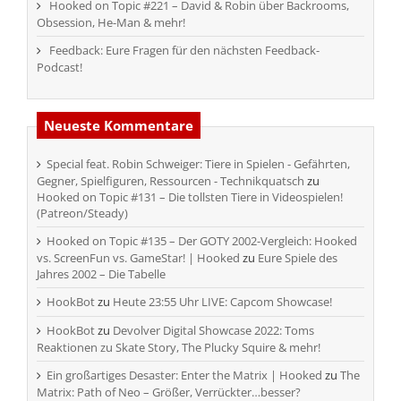
Hooked on Topic #221 – David & Robin über Backrooms,
Obsession, He-Man & mehr!
Feedback: Eure Fragen für den nächsten Feedback-
Podcast!
Neueste Kommentare
Special feat. Robin Schweiger: Tiere in Spielen - Gefährten,
Gegner, Spielfiguren, Ressourcen - Technikquatsch
zu
Hooked on Topic #131 – Die tollsten Tiere in Videospielen!
(Patreon/Steady)
Hooked on Topic #135 – Der GOTY 2002-Vergleich: Hooked
vs. ScreenFun vs. GameStar! | Hooked
zu
Eure Spiele des
Jahres 2002 – Die Tabelle
HookBot
zu
Heute 23:55 Uhr LIVE: Capcom Showcase!
HookBot
zu
Devolver Digital Showcase 2022: Toms
Reaktionen zu Skate Story, The Plucky Squire & mehr!
Ein großartiges Desaster: Enter the Matrix | Hooked
zu
The
Matrix: Path of Neo – Größer, Verrückter…besser?