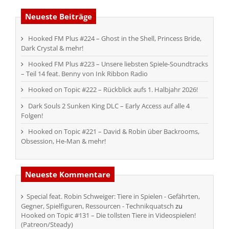
Neueste Beiträge
Hooked FM Plus #224 – Ghost in the Shell, Princess Bride,
Dark Crystal & mehr!
Hooked FM Plus #223 – Unsere liebsten Spiele-Soundtracks
– Teil 14 feat. Benny von Ink Ribbon Radio
Hooked on Topic #222 – Rückblick aufs 1. Halbjahr 2026!
Dark Souls 2 Sunken King DLC – Early Access auf alle 4
Folgen!
Hooked on Topic #221 – David & Robin über Backrooms,
Obsession, He-Man & mehr!
Neueste Kommentare
Special feat. Robin Schweiger: Tiere in Spielen - Gefährten,
Gegner, Spielfiguren, Ressourcen - Technikquatsch
zu
Hooked on Topic #131 – Die tollsten Tiere in Videospielen!
(Patreon/Steady)