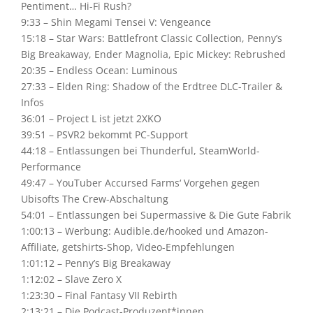
Pentiment… Hi-Fi Rush?
9:33 – Shin Megami Tensei V: Vengeance
15:18 – Star Wars: Battlefront Classic Collection, Penny’s
Big Breakaway, Ender Magnolia, Epic Mickey: Rebrushed
20:35 – Endless Ocean: Luminous
27:33 – Elden Ring: Shadow of the Erdtree DLC-Trailer &
Infos
36:01 – Project L ist jetzt 2XKO
39:51 – PSVR2 bekommt PC-Support
44:18 – Entlassungen bei Thunderful, SteamWorld-
Performance
49:47 – YouTuber Accursed Farms‘ Vorgehen gegen
Ubisofts The Crew-Abschaltung
54:01 – Entlassungen bei Supermassive & Die Gute Fabrik
1:00:13 – Werbung: Audible.de/hooked und Amazon-
Affiliate, getshirts-Shop, Video-Empfehlungen
1:01:12 – Penny’s Big Breakaway
1:12:02 – Slave Zero X
1:23:30 – Final Fantasy VII Rebirth
2:13:21 – Die Podcast-Produzent*innen