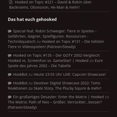
Hooked on Topic #221 – David & Robin über
Backrooms, Obsession, He-Man & mehr!
Das hat euch gehooked
Special feat. Robin Schweiger: Tiere in Spielen -
Gefährten, Gegner, Spielfiguren, Ressourcen -
Technikquatsch
zu
Hooked on Topic #131 – Die tollsten
Tiere in Videospielen! (Patreon/Steady)
Hooked on Topic #135 – Der GOTY 2002-Vergleich:
Hooked vs. ScreenFun vs. GameStar! | Hooked
zu
Eure
Spiele des Jahres 2002 – Die Tabelle
HookBot
zu
Heute 23:55 Uhr LIVE: Capcom Showcase!
HookBot
zu
Devolver Digital Showcase 2022: Toms
Reaktionen zu Skate Story, The Plucky Squire & mehr!
Ein großartiges Desaster: Enter the Matrix | Hooked
zu
The Matrix: Path of Neo – Größer, Verrückter…besser?
(Patreon/Steady)