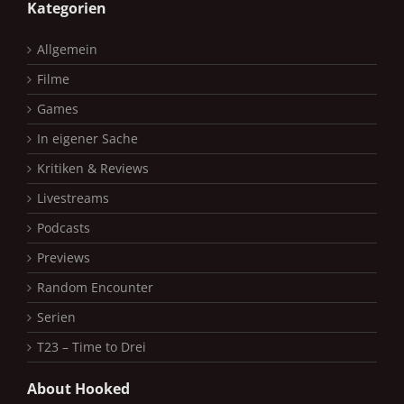
Kategorien
Allgemein
Filme
Games
In eigener Sache
Kritiken & Reviews
Livestreams
Podcasts
Previews
Random Encounter
Serien
T23 – Time to Drei
About Hooked