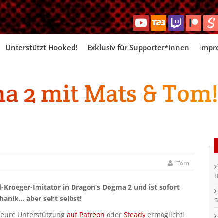
Skip
Unterstützt Hooked!
Exklusiv für Supporter*innen
Impr
to
content
a 2 mit Mats & Tom
Tom
B
d-Kroeger-Imitator in Dragon’s Dogma 2 und ist sofort
hanik… aber seht selbst!
S
h eure Unterstützung
auf Patreon
oder
Steady
ermöglicht!