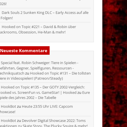
026!
Dark Souls 2 Sunken King DLC – Early Access auf alle
 Folgen!
Hooked on Topic #221 – David & Robin über
ackrooms, Obsession, He-Man & mehr!
Neueste Kommentare
Special feat. Robin Schweiger: Tiere in Spielen -
efährten, Gegner, Spielfiguren, Ressourcen -
echnikquatsch
zu
Hooked on Topic #131 – Die tollsten
iere in Videospielen! (Patreon/Steady)
Hooked on Topic #135 – Der GOTY 2002-Vergleich:
ooked vs. ScreenFun vs. GameStar! | Hooked
zu
Eure
piele des Jahres 2002 – Die Tabelle
HookBot
zu
Heute 23:55 Uhr LIVE: Capcom
howcase!
HookBot
zu
Devolver Digital Showcase 2022: Toms
eaktionen zu Skate Story, The Plucky Squire & mehr!