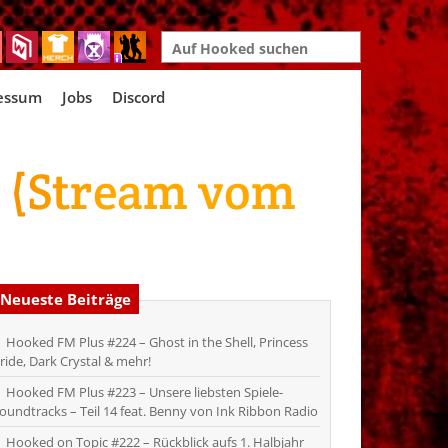
Search
for:
essum
Jobs
Discord
! (Stream vom
Neueste Beiträge
Hooked FM Plus #224 – Ghost in the Shell, Princess
ride, Dark Crystal & mehr!
Hooked FM Plus #223 – Unsere liebsten Spiele-
oundtracks – Teil 14 feat. Benny von Ink Ribbon Radio
Hooked on Topic #222 – Rückblick aufs 1. Halbjahr