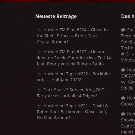
Neueste Beiträge
Das h
Hooked FM Plus #224 – Ghost in
Spe
the Shell, Princess Bride, Dark
Tiere 
Crystal & mehr!
Spielf
Techni
Hooked FM Plus #223 – Unsere
#131 – 
liebsten Spiele-Soundtracks – Teil 14
Videos
feat. Benny von Ink Ribbon Radio
Hoo
Hooked on Topic #222 – Rückblick
2002-V
aufs 1. Halbjahr 2026!
vs. Ga
Spiele
Dark Souls 2 Sunken King DLC –
Early Access auf alle 4 Folgen!
Hoo
Capco
Hooked on Topic #221 – David &
Robin über Backrooms, Obsession,
Hoo
He-Man & mehr!
Showca
Skate 
mehr!