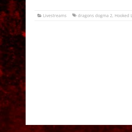
Livestreams
dragons dogma 2
,
Hooked L