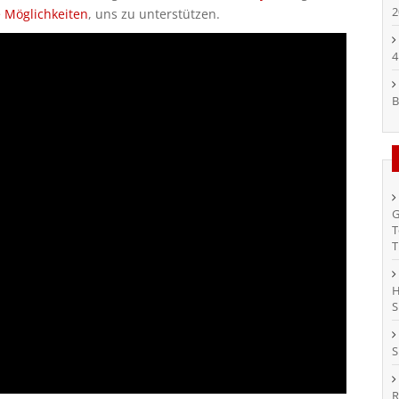
2
e Möglichkeiten
, uns zu unterstützen.
4
B
G
T
T
H
S
S
R