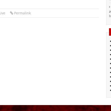
ive
Permalink
b