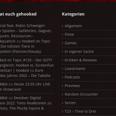
at euch gehooked
Kategorien
cial feat. Robin Schweiger:
Allgemein
in Spielen - Gefährten, Gegner,
Filme
iguren, Ressourcen -
kquatsch
zu
Hooked on Topic
Games
Die tollsten Tiere in
pielen! (Patreon/Steady)
In eigener Sache
ked on Topic #135 – Der GOTY
Kritiken & Reviews
ergleich: Hooked vs. ScreenFun
Livestreams
meStar! | Hooked
zu
Eure
 des Jahres 2002 – Die Tabelle
Podcasts
kBot
zu
Heute 23:55 Uhr LIVE:
Previews
m Showcase!
Random Encounter
kBot
zu
Devolver Digital
Serien
se 2022: Toms Reaktionen zu
Story, The Plucky Squire &
T23 – Time to Drei