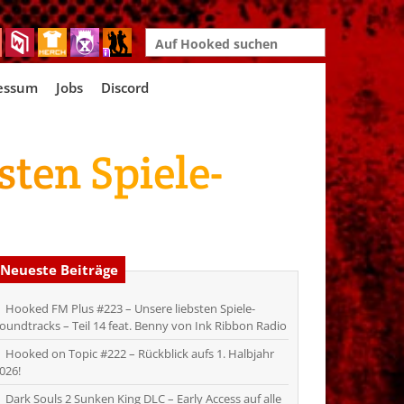
Search
for:
essum
Jobs
Discord
sten Spiele-
Neueste Beiträge
Hooked FM Plus #223 – Unsere liebsten Spiele-
oundtracks – Teil 14 feat. Benny von Ink Ribbon Radio
Hooked on Topic #222 – Rückblick aufs 1. Halbjahr
026!
Dark Souls 2 Sunken King DLC – Early Access auf alle