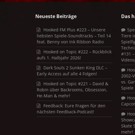
Neueste Beiträge
Das h
Hooked FM Plus #223 – Unsere
Spe
liebsten Spiele-Soundtracks – Teil 14
Tiere 
feat. Benny von Ink Ribbon Radio
Spielf
Techni
Hooked on Topic #222 – Rückblick
#131 – 
aufs 1. Halbjahr 2026!
Videos
Dark Souls 2 Sunken King DLC –
Hoo
Early Access auf alle 4 Folgen!
2002-V
vs. Ga
Hooked on Topic #221 – David &
Spiele
Robin über Backrooms, Obsession,
He-Man & mehr!
Hoo
Capco
Feedback: Eure Fragen für den
nächsten Feedback-Podcast!
Hoo
Showca
Skate 
mehr!