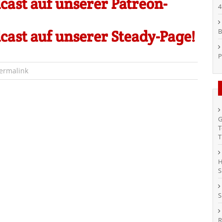
ast auf unserer Patreon-
4
ast auf unserer Steady-Page!
B
P
ermalink
G
T
T
H
S
S
R