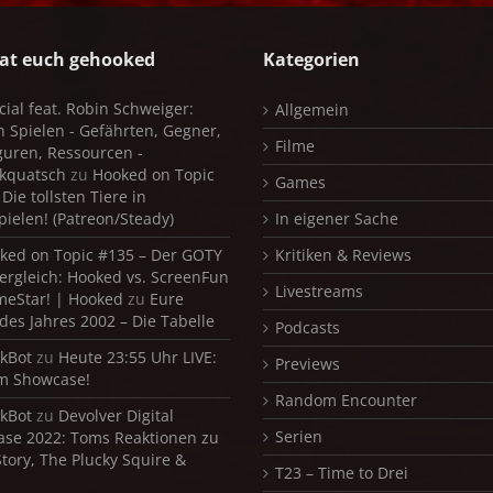
at euch gehooked
Kategorien
cial feat. Robin Schweiger:
Allgemein
in Spielen - Gefährten, Gegner,
Filme
iguren, Ressourcen -
kquatsch
zu
Hooked on Topic
Games
Die tollsten Tiere in
pielen! (Patreon/Steady)
In eigener Sache
ked on Topic #135 – Der GOTY
Kritiken & Reviews
ergleich: Hooked vs. ScreenFun
Livestreams
meStar! | Hooked
zu
Eure
 des Jahres 2002 – Die Tabelle
Podcasts
kBot
zu
Heute 23:55 Uhr LIVE:
Previews
m Showcase!
Random Encounter
kBot
zu
Devolver Digital
Serien
se 2022: Toms Reaktionen zu
Story, The Plucky Squire &
T23 – Time to Drei