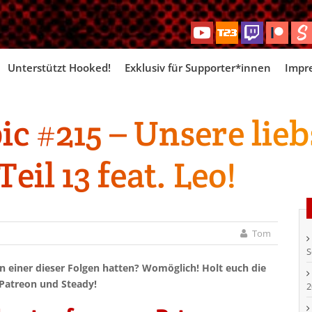
Skip
Unterstützt Hooked!
Exklusiv für Supporter*innen
Impr
to
content
c #215 – Unsere lieb
eil 13 feat. Leo!
Tom
S
 in einer dieser Folgen hatten? Womöglich! Holt euch die
 Patreon und Steady!
2