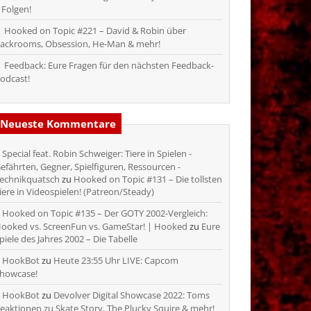
 Folgen!
Hooked on Topic #221 – David & Robin über
ackrooms, Obsession, He-Man & mehr!
Feedback: Eure Fragen für den nächsten Feedback-
odcast!
Neueste Kommentare
Special feat. Robin Schweiger: Tiere in Spielen -
efährten, Gegner, Spielfiguren, Ressourcen -
echnikquatsch
zu
Hooked on Topic #131 – Die tollsten
iere in Videospielen! (Patreon/Steady)
Hooked on Topic #135 – Der GOTY 2002-Vergleich:
ooked vs. ScreenFun vs. GameStar! | Hooked
zu
Eure
piele des Jahres 2002 – Die Tabelle
HookBot
zu
Heute 23:55 Uhr LIVE: Capcom
howcase!
HookBot
zu
Devolver Digital Showcase 2022: Toms
eaktionen zu Skate Story, The Plucky Squire & mehr!