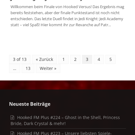
Willkommen beim Finale von Hooked Versus! Das Ergebnis mag
bereits feststehen, aber der finale Punktestand ist noch nicht
entschieden. Das letzte Duell findet in Jedi Knight: Jedi Academy
statt – viel Spaß! Hier kommt ihr zur Revanche auf Patr...
3 of 13
« Zurück
1
2
3
4
5
…
13
Weiter »
Neueste Beiträge
Hooked FM Plus #224 – Ghost in the Shell, Princess
Bride, Dark Crystal & mehr!
Hooked FM Plus #223 – Unsere liebsten Spiele-