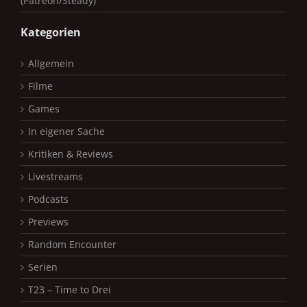
(Patreon/Steady)
Kategorien
Allgemein
Filme
Games
In eigener Sache
Kritiken & Reviews
Livestreams
Podcasts
Previews
Random Encounter
Serien
T23 – Time to Drei