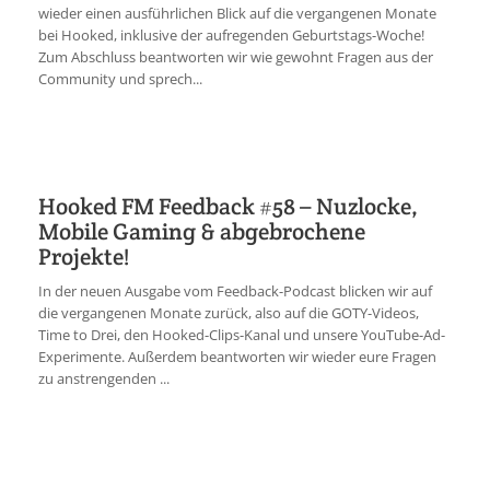
wieder einen ausführlichen Blick auf die vergangenen Monate
bei Hooked, inklusive der aufregenden Geburtstags-Woche!
Zum Abschluss beantworten wir wie gewohnt Fragen aus der
Community und sprech...
Hooked FM Feedback #58 – Nuzlocke,
Mobile Gaming & abgebrochene
Projekte!
In der neuen Ausgabe vom Feedback-Podcast blicken wir auf
die vergangenen Monate zurück, also auf die GOTY-Videos,
Time to Drei, den Hooked-Clips-Kanal und unsere YouTube-Ad-
Experimente. Außerdem beantworten wir wieder eure Fragen
zu anstrengenden ...