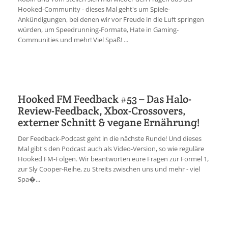
Hooked-Community - dieses Mal geht's um Spiele-
Ankündigungen, bei denen wir vor Freude in die Luft springen
würden, um Speedrunning-Formate, Hate in Gaming-
Communities und mehr! Viel Spaß! ...
Hooked FM Feedback #53 – Das Halo-
Review-Feedback, Xbox-Crossovers,
externer Schnitt & vegane Ernährung!
Der Feedback-Podcast geht in die nächste Runde! Und dieses
Mal gibt's den Podcast auch als Video-Version, so wie reguläre
Hooked FM-Folgen. Wir beantworten eure Fragen zur Formel 1,
zur Sly Cooper-Reihe, zu Streits zwischen uns und mehr - viel
Spa�...