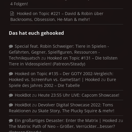
4 Folgen!
Hooked on Topic #221 – David & Robin über
Backrooms, Obsession, He-Man & mehr!
Das hat euch gehooked
Special feat. Robin Schweiger: Tiere in Spielen -
Gefährten, Gegner, Spielfiguren, Ressourcen -
Technikquatsch
zu
Hooked on Topic #131 – Die tollsten
Tiere in Videospielen! (Patreon/Steady)
Hooked on Topic #135 – Der GOTY 2002-Vergleich:
Hooked vs. ScreenFun vs. GameStar! | Hooked
zu
Eure
Spiele des Jahres 2002 – Die Tabelle
HookBot
zu
Heute 23:55 Uhr LIVE: Capcom Showcase!
HookBot
zu
Devolver Digital Showcase 2022: Toms
Reaktionen zu Skate Story, The Plucky Squire & mehr!
Ein großartiges Desaster: Enter the Matrix | Hooked
zu
The Matrix: Path of Neo – Größer, Verrückter…besser?