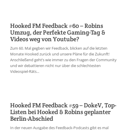
Hooked FM Feedback #60 – Robins
Umzug, der Perfekte Gaming-Tag &
Videos weg von Youtube?
Zum 60. Mal gegben wir Feedback, blicken auf die letzten
Monate Hooked zurück und unsere Pläne für die Zukunft!
Anschließend geht’s wie immer zu den Fragen der Community
und wir debattieren nicht nur über die schlechtesten
Videospiel-Räts...
Hooked FM Feedback #59 – DokeV, Top-
Listen bei Hooked & Robins geplanter
Berlin-Abschied
In der neuen Ausgabe des Feedback-Podcasts gibt es mal