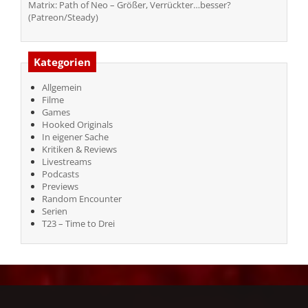
Matrix: Path of Neo – Größer, Verrückter…besser?
(Patreon/Steady)
Kategorien
Allgemein
Filme
Games
Hooked Originals
In eigener Sache
Kritiken & Reviews
Livestreams
Podcasts
Previews
Random Encounter
Serien
T23 – Time to Drei