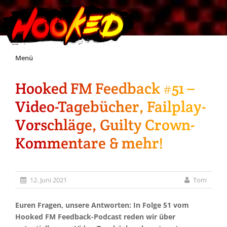
Skip
Menü
to
content
Hooked FM Feedback #51 –
Unterstützt Hooked!
Video-Tagebücher, Failplay-
Exklusiv für Supporter*innen
Vorschläge, Guilty Crown-
Kommentare & mehr!
Impressum
Jobs
12. Juni 2021
Tom
Discord
Euren Fragen, unsere Antworten: In Folge 51 vom
Hooked FM Feedback-Podcast reden wir über