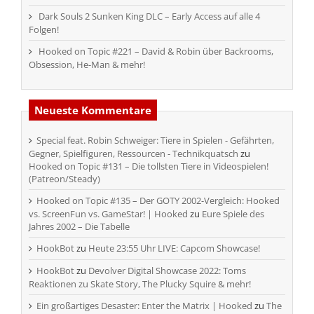
Dark Souls 2 Sunken King DLC – Early Access auf alle 4
Folgen!
Hooked on Topic #221 – David & Robin über Backrooms,
Obsession, He-Man & mehr!
Neueste Kommentare
Special feat. Robin Schweiger: Tiere in Spielen - Gefährten,
Gegner, Spielfiguren, Ressourcen - Technikquatsch
zu
Hooked on Topic #131 – Die tollsten Tiere in Videospielen!
(Patreon/Steady)
Hooked on Topic #135 – Der GOTY 2002-Vergleich: Hooked
vs. ScreenFun vs. GameStar! | Hooked
zu
Eure Spiele des
Jahres 2002 – Die Tabelle
HookBot
zu
Heute 23:55 Uhr LIVE: Capcom Showcase!
HookBot
zu
Devolver Digital Showcase 2022: Toms
Reaktionen zu Skate Story, The Plucky Squire & mehr!
Ein großartiges Desaster: Enter the Matrix | Hooked
zu
The