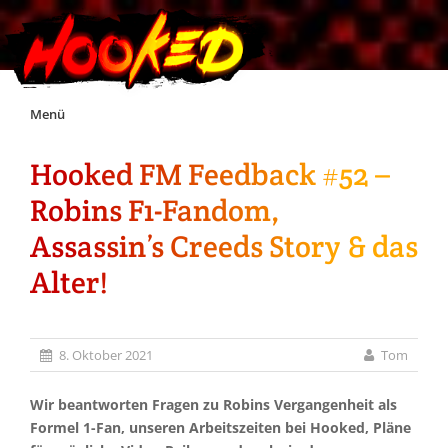
Skip
Menü
to
content
Hooked FM Feedback #52 –
Unterstützt Hooked!
Robins F1-Fandom,
Exklusiv für Supporter*innen
Assassin’s Creeds Story & das
Alter!
Impressum
Jobs
8. Oktober 2021
Tom
Discord
Wir beantworten Fragen zu Robins Vergangenheit als
Formel 1-Fan, unseren Arbeitszeiten bei Hooked, Pläne