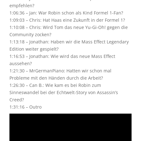
empfehlen?
1:06:36 – Jan: War Robin schon als Kind Formel 1-Fan?
1:09:03 – Chris: Hat Haas eine Zukunft in der Formel 1?
1:10:08 – Chris: Wird Tom das neue Yu-Gi-Oh! gegen die
Community zocken?
1:13:18 – Jonathan: Haben wir die Mass Effect Legendary
Edition weiter gespielt?
1:16:53 – Jonathan: Wie wird das neue Mass Effect
aussehen?
1:21:30 – MrGermanPiano: Hatten wir schon mal
Probleme mit den Händen durch die Arbeit?
1:26:30 – Can B.: Wie kam es bei Robin zum
Sinneswandel bei der Echtwelt-Story von Assassin’s
Creed?
1:31:16 – Outro