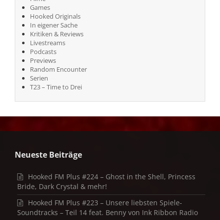
Games
Hooked Originals
In eigener Sache
Kritiken & Reviews
Livestreams
Podcasts
Previews
Random Encounter
Serien
T23 – Time to Drei
Neueste Beiträge
Hooked FM Plus #224 – Ghost in the Shell, Princess
Bride, Dark Crystal & mehr!
Hooked FM Plus #223 – Unsere liebsten Spiele-
Soundtracks – Teil 14 feat. Benny von Ink Ribbon Radio