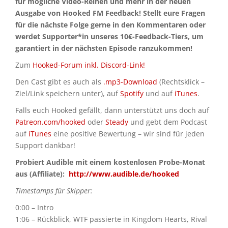
für mögliche Video-Reihen und mehr in der neuen
Ausgabe von Hooked FM Feedback! Stellt eure Fragen
für die nächste Folge gerne in den Kommentaren oder
werdet Supporter*in unseres 10€-Feedback-Tiers, um
garantiert in der nächsten Episode ranzukommen!
Zum
Hooked-Forum inkl. Discord-Link!
Den Cast gibt es auch als
.mp3-Download
(Rechtsklick –
Ziel/Link speichern unter), auf
Spotify
und auf
iTunes
.
Falls euch Hooked gefällt, dann unterstützt uns doch auf
Patreon.com/hooked
oder
Steady
und gebt dem Podcast
auf
iTunes
eine positive Bewertung – wir sind für jeden
Support dankbar!
Probiert Audible mit einem kostenlosen Probe-Monat
aus (Affiliate):
http://www.audible.de/hooked
Timestamps für Skipper:
0:00 – Intro
1:06 – Rückblick, WTF passierte in Kingdom Hearts, Rival