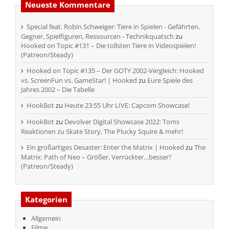
Neueste Kommentare
Special feat. Robin Schweiger: Tiere in Spielen - Gefährten,
Gegner, Spielfiguren, Ressourcen - Technikquatsch
zu
Hooked on Topic #131 – Die tollsten Tiere in Videospielen!
(Patreon/Steady)
Hooked on Topic #135 – Der GOTY 2002-Vergleich: Hooked
vs. ScreenFun vs. GameStar! | Hooked
zu
Eure Spiele des
Jahres 2002 – Die Tabelle
HookBot
zu
Heute 23:55 Uhr LIVE: Capcom Showcase!
HookBot
zu
Devolver Digital Showcase 2022: Toms
Reaktionen zu Skate Story, The Plucky Squire & mehr!
Ein großartiges Desaster: Enter the Matrix | Hooked
zu
The
Matrix: Path of Neo – Größer, Verrückter…besser?
(Patreon/Steady)
Kategorien
Allgemein
Filme