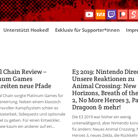
Skip
Unterstützt Hooked!
Exklusiv für Supporter*innen
Impr
to
content
l Chain Review –
E3 2019: Nintendo Dire
inum Games
Unsere Reaktionen zu
reiten neue Pfade
Animal Crossing: New
Horizons, Breath of th
al Chain sorgte Platinum Games für
2, No More Heroes 3, P
 Verwirrung. Neben einem klassisch
Dragoon & mehr!
hsvollen Kampfsystem schien es
izeiarbeit, Sidequests und optionale
Die E3 2019 war bisher ein wenig
l zu geben. Für einen Entwickler,
unterwältigend, aber Nintendo kon
 wie kaum ein anderer auf ein...
fix ändern: Neues Animal Crossing,
Heroes 3, neues Zelda, die Rückkeh