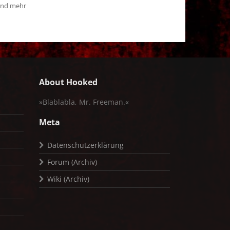
 und mehr
About Hooked
»Blablabla, Mr. Freeman.«
Meta
Datenschutzerklärung
Forum (Archiv)
Wiki (Archiv)