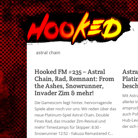
astral chain
Hooked FM #235 – Astral
Astra
Chain, Rad, Remnant: From
Plat
the Ashes, Snowrunner,
besch
Invader Zim & mehr!
Mit Astr
allerlei
Die Gamescom liegt hinter, hervorragende
anspruc
Spiele aber noch vor uns: Wir reden über das
auch Pol
neue Platinum-Spiel Astral Chain, Double
Hub-Leve
Fines Rad, das Invader Zim-Revival und
der sich
mehr! Timestamps für Skipper: 8:30 -
Snowrunner 12:52 - Yakuza Remastered C...