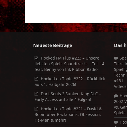
Neueste Beiträge
Das h
Hooked FM Plus #223 – Unsere
Spe
liebsten Spiele-Soundtracks – Teil 14
Tiere 
feat. Benny von Ink Ribbon Radio
Spielf
Techni
Hooked on Topic #222 – Rückblick
#131 – 
aufs 1. Halbjahr 2026!
Videos
Dark Souls 2 Sunken King DLC –
Hoo
Early Access auf alle 4 Folgen!
2002-V
vs. Ga
Hooked on Topic #221 – David &
Spiele
Robin über Backrooms, Obsession,
He-Man & mehr!
Hoo