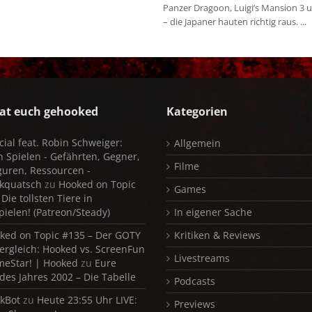
Panzer Dragoon, Luigi’s Mansion 3
– die Japaner hauten richtig raus. ...
at euch gehooked
Kategorien
cial feat. Robin Schweiger:
Allgemein
in Spielen - Gefährten, Gegner,
Filme
iguren, Ressourcen -
kquatsch
zu
Hooked on Topic
Games
Die tollsten Tiere in
pielen! (Patreon/Steady)
In eigener Sache
ked on Topic #135 – Der GOTY
Kritiken & Reviews
ergleich: Hooked vs. ScreenFun
Livestreams
meStar! | Hooked
zu
Eure
 des Jahres 2002 – Die Tabelle
Podcasts
kBot
zu
Heute 23:55 Uhr LIVE:
Previews