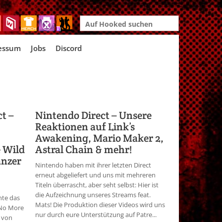
Search
for:
essum
Jobs
Discord
ct –
Nintendo Direct – Unsere
Reaktionen auf Link’s
Awakening, Mario Maker 2,
e Wild
Astral Chain & mehr!
anzer
Nintendo haben mit ihrer letzten Direct
erneut abgeliefert und uns mit mehreren
Titeln überrascht, aber seht selbst: Hier ist
die Aufzeichnung unseres Streams feat.
nte das
Mats! Die Produktion dieser Videos wird uns
 No More
nur durch eure Unterstützung auf Patre...
r von