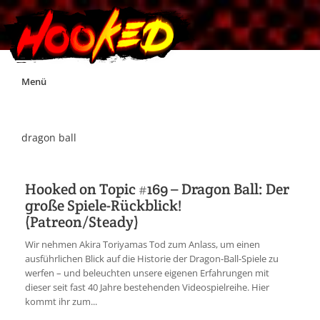
Skip
Menü
to
content
Unterstützt Hooked!
dragon ball
Exklusiv für Supporter*innen
Hooked on Topic #169 – Dragon Ball: Der
große Spiele-Rückblick!
Impressum
(Patreon/Steady)
Wir nehmen Akira Toriyamas Tod zum Anlass, um einen
Jobs
ausführlichen Blick auf die Historie der Dragon-Ball-Spiele zu
werfen – und beleuchten unsere eigenen Erfahrungen mit
dieser seit fast 40 Jahre bestehenden Videospielreihe. Hier
Discord
kommt ihr zum...