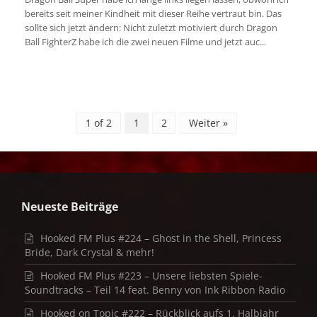
bereits seit meiner Kindheit mit dieser Reihe vertraut bin. Das
sollte sich jetzt ändern: Nicht zuletzt motiviert durch Dragon
Ball FighterZ habe ich die zwei neuen Filme und jetzt auc...
1 of 2
1
2
Weiter »
Neueste Beiträge
Hooked FM Plus #224 – Ghost in the Shell, Princess
Bride, Dark Crystal & mehr!
Hooked FM Plus #223 – Unsere liebsten Spiele-
Soundtracks – Teil 14 feat. Benny von Ink Ribbon Radio
Hooked on Topic #222 – Rückblick aufs 1. Halbjahr