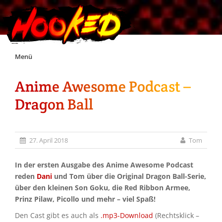
Skip
Menü
to
content
Anime Awesome Podcast –
Unterstützt Hooked!
Dragon Ball
Exklusiv für Supporter*innen
27. April 2018
Tom
Impressum
In der ersten Ausgabe des Anime Awesome Podcast
Jobs
reden
Dani
und Tom über die Original Dragon Ball-Serie,
über den kleinen Son Goku, die Red Ribbon Armee,
Prinz Pilaw, Picollo und mehr – viel Spaß!
Discord
Den Cast gibt es auch als
.mp3-Download
(Rechtsklick –