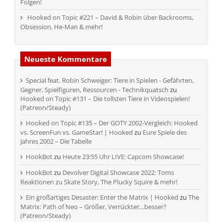
Folgen!
Hooked on Topic #221 – David & Robin über Backrooms,
Obsession, He-Man & mehr!
Neueste Kommentare
Special feat. Robin Schweiger: Tiere in Spielen - Gefährten,
Gegner, Spielfiguren, Ressourcen - Technikquatsch
zu
Hooked on Topic #131 – Die tollsten Tiere in Videospielen!
(Patreon/Steady)
Hooked on Topic #135 – Der GOTY 2002-Vergleich: Hooked
vs. ScreenFun vs. GameStar! | Hooked
zu
Eure Spiele des
Jahres 2002 – Die Tabelle
HookBot
zu
Heute 23:55 Uhr LIVE: Capcom Showcase!
HookBot
zu
Devolver Digital Showcase 2022: Toms
Reaktionen zu Skate Story, The Plucky Squire & mehr!
Ein großartiges Desaster: Enter the Matrix | Hooked
zu
The
Matrix: Path of Neo – Größer, Verrückter…besser?
(Patreon/Steady)