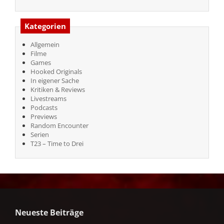
Kategorien
Allgemein
Filme
Games
Hooked Originals
In eigener Sache
Kritiken & Reviews
Livestreams
Podcasts
Previews
Random Encounter
Serien
T23 – Time to Drei
Neueste Beiträge