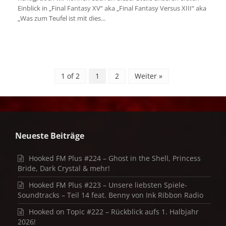
Einblick in „Final Fantasy XV“ aka „Final Fantasy Versus XIII“ aka
„Was zum Teufel ist mit dies...
1 of 2
1
2
Weiter »
Neueste Beiträge
Hooked FM Plus #224 – Ghost in the Shell, Princess
Bride, Dark Crystal & mehr!
Hooked FM Plus #223 – Unsere liebsten Spiele-
Soundtracks – Teil 14 feat. Benny von Ink Ribbon Radio
Hooked on Topic #222 – Rückblick aufs 1. Halbjahr
2026!