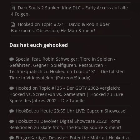
Dark Souls 2 Sunken King DLC – Early Access auf alle
4 Folgen!
Hooked on Topic #221 – David & Robin über
Backrooms, Obsession, He-Man & mehr!
Das hat euch gehooked
Special feat. Robin Schweiger: Tiere in Spielen -
Gefährten, Gegner, Spielfiguren, Ressourcen -
Technikquatsch
zu
Hooked on Topic #131 – Die tollsten
Tiere in Videospielen! (Patreon/Steady)
Hooked on Topic #135 – Der GOTY 2002-Vergleich:
Hooked vs. ScreenFun vs. GameStar! | Hooked
zu
Eure
Spiele des Jahres 2002 – Die Tabelle
HookBot
zu
Heute 23:55 Uhr LIVE: Capcom Showcase!
HookBot
zu
Devolver Digital Showcase 2022: Toms
Reaktionen zu Skate Story, The Plucky Squire & mehr!
Ein großartiges Desaster: Enter the Matrix | Hooked
zu