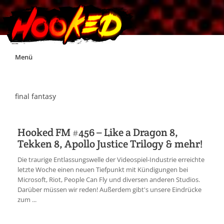
Skip
Menü
to
content
Unterstützt Hooked!
final fantasy
Exklusiv für Supporter*innen
Hooked FM #456 – Like a Dragon 8,
Tekken 8, Apollo Justice Trilogy & mehr!
Impressum
Die traurige Entlassungswelle der Videospiel-Industrie erreichte
letzte Woche einen neuen Tiefpunkt mit Kündigungen bei
Jobs
Microsoft, Riot, People Can Fly und diversen anderen Studios.
Darüber müssen wir reden! Außerdem gibt's unsere Eindrücke
zum ...
Discord