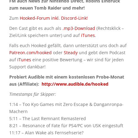
FM auch News zur Nintendo Direct, Robins Eindruck
zum neuen Tomb Raider und mehr!
Zum
Hooked-Forum inkl. Discord-Link!
Den Cast gibt es auch als
.mp3-Download
(Rechtsklick –
Ziel/Link speichern unter) und auf
iTunes
.
Falls euch Hooked gefällt, dann unterstützt uns doch auf
Patreon.com/hooked
oder
Steady
und gebt dem Podcast
auf
iTunes
eine positive Bewertung – wir sind für jeden
Support dankbar!
Probiert Audible mit einem kostenlosen Probe-Monat
aus (Affiliate):
http://www.audible.de/hooked
Timestamps für Skipper:
1:14 – Too Kyo Games mit Zero Escape & Danganronpa-
Machern
5:11 – The Last Remnant Remastered
8:21 – Resonance of Fate für PS4/PC von USK eingestuft
11:17 – Alan Wake als Fernsehserie?