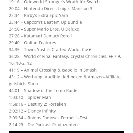
19:16 – Oddworld Stranger’s Wrath für Switch
20:04 – Nintendo Direct: Luigi’s Mansion 3
22:34 – Kirby’s Extra Epic Yarn
23:44 – Capcom’s Beat’em Up Bundle
24:50 – Super Mario Bros. U Deluxe
27:28 – Katamari Damacy Reroll
29:40 – Online-Features
34:35 – Town, Yoshi’s Crafted World, Civ 6
36:28 – World of Final Fantasy, Crystal Chronicles, FF 7,9,
10, 10-2, 12
41:19 – Animal Crossing & Isabelle in Smash
43:12 – Werbung: Audible.de/hooked & Amazon-Affiliate,
getshirts-Shop
44:01 – Shadow of the Tomb Raider
1:03:10 – Spider-Man
1:58:16 – Destiny 2: Forsaken
2:02:12 – Disney Infinity
2:09:34 – Robins Famoses Formel 1-Fest
2:14:29 – Die Podcast-Produzenten