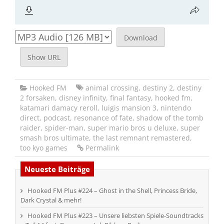
Download
Show URL
Hooked FM
animal crossing
,
destiny 2
,
destiny
2 forsaken
,
disney infinity
,
final fantasy
,
hooked fm
,
katamari damacy reroll
,
luigis mansion 3
,
nintendo
direct
,
podcast
,
resonance of fate
,
shadow of the tomb
raider
,
spider-man
,
super mario bros u deluxe
,
super
smash bros ultimate
,
the last remnant remastered
,
too kyo games
Permalink
Neueste Beiträge
Hooked FM Plus #224 – Ghost in the Shell, Princess Bride,
Dark Crystal & mehr!
Hooked FM Plus #223 – Unsere liebsten Spiele-Soundtracks