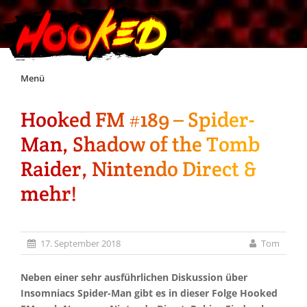
Skip
Menü
to
content
Hooked FM #189 – Spider-
Unterstützt Hooked!
Man, Shadow of the Tomb
Exklusiv für Supporter*innen
Raider, Nintendo Direct &
mehr!
Impressum
Jobs
17. September 2018
Tom
Discord
Neben einer sehr ausführlichen Diskussion über
Insomniacs Spider-Man gibt es in dieser Folge Hooked