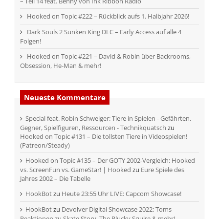
– Teil 14 feat. Benny von Ink Ribbon Radio
Hooked on Topic #222 – Rückblick aufs 1. Halbjahr 2026!
Dark Souls 2 Sunken King DLC – Early Access auf alle 4
Folgen!
Hooked on Topic #221 – David & Robin über Backrooms,
Obsession, He-Man & mehr!
Neueste Kommentare
Special feat. Robin Schweiger: Tiere in Spielen - Gefährten,
Gegner, Spielfiguren, Ressourcen - Technikquatsch
zu
Hooked on Topic #131 – Die tollsten Tiere in Videospielen!
(Patreon/Steady)
Hooked on Topic #135 – Der GOTY 2002-Vergleich: Hooked
vs. ScreenFun vs. GameStar! | Hooked
zu
Eure Spiele des
Jahres 2002 – Die Tabelle
HookBot
zu
Heute 23:55 Uhr LIVE: Capcom Showcase!
HookBot
zu
Devolver Digital Showcase 2022: Toms
Reaktionen zu Skate Story, The Plucky Squire & mehr!