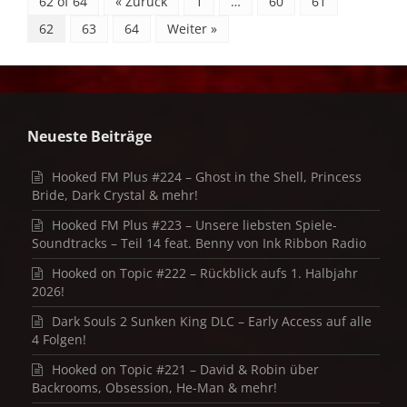
62 of 64
« Zurück
1
…
60
61
62
63
64
Weiter »
Neueste Beiträge
Hooked FM Plus #224 – Ghost in the Shell, Princess
Bride, Dark Crystal & mehr!
Hooked FM Plus #223 – Unsere liebsten Spiele-
Soundtracks – Teil 14 feat. Benny von Ink Ribbon Radio
Hooked on Topic #222 – Rückblick aufs 1. Halbjahr
2026!
Dark Souls 2 Sunken King DLC – Early Access auf alle
4 Folgen!
Hooked on Topic #221 – David & Robin über
Backrooms, Obsession, He-Man & mehr!