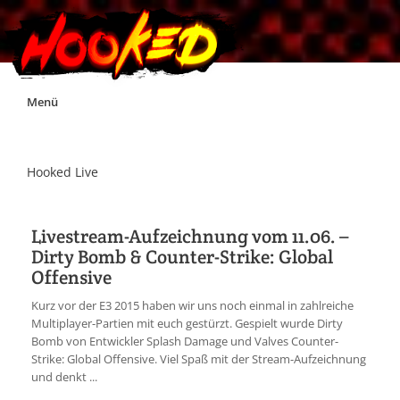
Skip
Menü
to
content
Unterstützt Hooked!
Hooked Live
Exklusiv für Supporter*innen
Livestream-Aufzeichnung vom 11.06. –
Dirty Bomb & Counter-Strike: Global
Impressum
Offensive
Kurz vor der E3 2015 haben wir uns noch einmal in zahlreiche
Jobs
Multiplayer-Partien mit euch gestürzt. Gespielt wurde Dirty
Bomb von Entwickler Splash Damage und Valves Counter-
Strike: Global Offensive. Viel Spaß mit der Stream-Aufzeichnung
Discord
und denkt ...