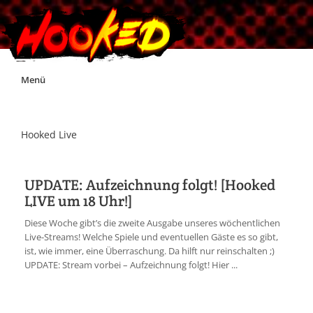
Skip
Menü
to
content
Unterstützt Hooked!
Hooked Live
Exklusiv für Supporter*innen
UPDATE: Aufzeichnung folgt! [Hooked
LIVE um 18 Uhr!]
Impressum
Diese Woche gibt’s die zweite Ausgabe unseres wöchentlichen
Live-Streams! Welche Spiele und eventuellen Gäste es so gibt,
Jobs
ist, wie immer, eine Überraschung. Da hilft nur reinschalten ;)
UPDATE: Stream vorbei – Aufzeichnung folgt! Hier ...
Discord