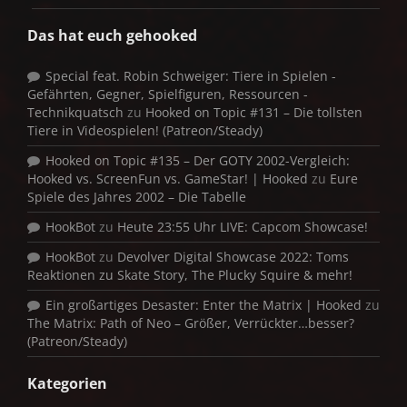
Das hat euch gehooked
Special feat. Robin Schweiger: Tiere in Spielen -
Gefährten, Gegner, Spielfiguren, Ressourcen -
Technikquatsch
zu
Hooked on Topic #131 – Die tollsten
Tiere in Videospielen! (Patreon/Steady)
Hooked on Topic #135 – Der GOTY 2002-Vergleich:
Hooked vs. ScreenFun vs. GameStar! | Hooked
zu
Eure
Spiele des Jahres 2002 – Die Tabelle
HookBot
zu
Heute 23:55 Uhr LIVE: Capcom Showcase!
HookBot
zu
Devolver Digital Showcase 2022: Toms
Reaktionen zu Skate Story, The Plucky Squire & mehr!
Ein großartiges Desaster: Enter the Matrix | Hooked
zu
The Matrix: Path of Neo – Größer, Verrückter…besser?
(Patreon/Steady)
Kategorien