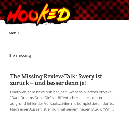
Skip
Menü
to
content
Unterstützt Hooked!
the missing
Exklusiv für Supporter*innen
The Missing Review-Talk: Swery ist
zurück – und besser denn je!
Impressum
Über vier Jahre ist es nun her, seit Swery sein letztes Projekt
“Dark Dreams Don’t Die” veröffentlichte – eines, das er
Jobs
aufgrund fehlender Verkaufszahlen nie komplettieren durfte.
Nach einer Auszeit ist er nun mit seinem neuen Studio “Whi...
Discord