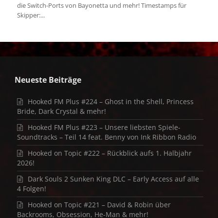
die Switch-Ports von Bayonetta und mehr! Timestamps für
Skipper:...
Neueste Beiträge
Hooked FM Plus #224 – Ghost in the Shell, Princess
Bride, Dark Crystal & mehr!
Hooked FM Plus #223 – Unsere liebsten Spiele-
Soundtracks – Teil 14 feat. Benny von Ink Ribbon Radio
Hooked on Topic #222 – Rückblick aufs 1. Halbjahr
2026!
Dark Souls 2 Sunken King DLC – Early Access auf alle
4 Folgen!
Hooked on Topic #221 – David & Robin über
Backrooms, Obsession, He-Man & mehr!