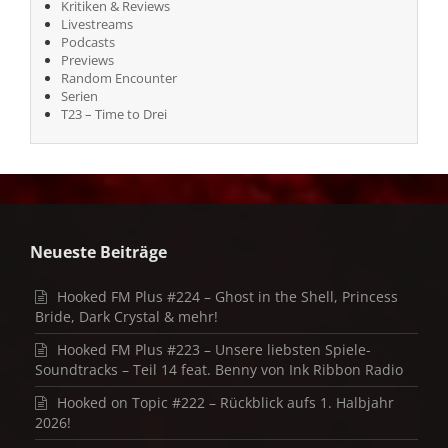
Kritiken & Reviews
Livestreams
Podcasts
Previews
Random Encounter
Serien
T23 – Time to Drei
Neueste Beiträge
Hooked FM Plus #224 – Ghost in the Shell, Princess
Bride, Dark Crystal & mehr!
Hooked FM Plus #223 – Unsere liebsten Spiele-
Soundtracks – Teil 14 feat. Benny von Ink Ribbon Radio
Hooked on Topic #222 – Rückblick aufs 1. Halbjahr
2026!