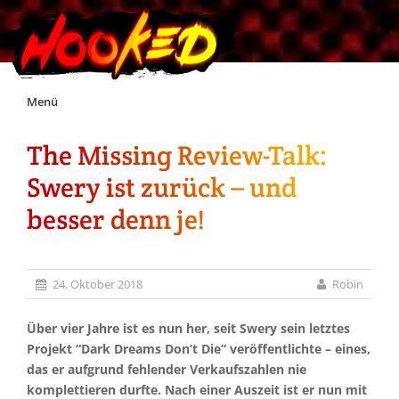
Skip
Menü
to
content
The Missing Review-Talk:
Unterstützt Hooked!
Swery ist zurück – und
Exklusiv für Supporter*innen
besser denn je!
Impressum
24. Oktober 2018
Robin
Jobs
Über vier Jahre ist es nun her, seit Swery sein letztes
Projekt “Dark Dreams Don’t Die” veröffentlichte – eines,
Discord
das er aufgrund fehlender Verkaufszahlen nie
komplettieren durfte. Nach einer Auszeit ist er nun mit