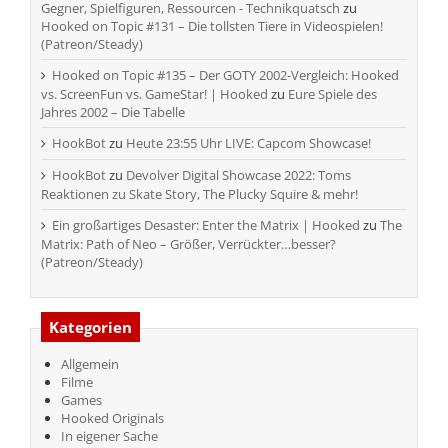
Gegner, Spielfiguren, Ressourcen - Technikquatsch
zu
Hooked on Topic #131 – Die tollsten Tiere in Videospielen!
(Patreon/Steady)
Hooked on Topic #135 – Der GOTY 2002-Vergleich: Hooked
vs. ScreenFun vs. GameStar! | Hooked
zu
Eure Spiele des
Jahres 2002 – Die Tabelle
HookBot
zu
Heute 23:55 Uhr LIVE: Capcom Showcase!
HookBot
zu
Devolver Digital Showcase 2022: Toms
Reaktionen zu Skate Story, The Plucky Squire & mehr!
Ein großartiges Desaster: Enter the Matrix | Hooked
zu
The
Matrix: Path of Neo – Größer, Verrückter…besser?
(Patreon/Steady)
Kategorien
Allgemein
Filme
Games
Hooked Originals
In eigener Sache