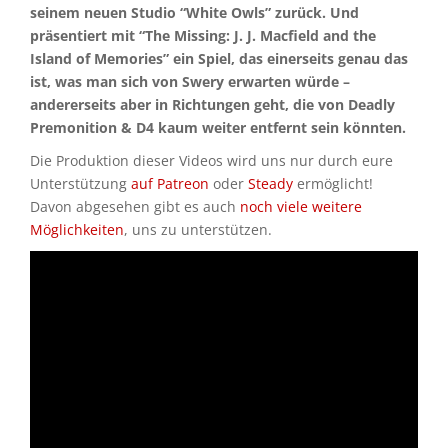
seinem neuen Studio “White Owls” zurück. Und
präsentiert mit “The Missing: J. J. Macfield and the
Island of Memories” ein Spiel, das einerseits genau das
ist, was man sich von Swery erwarten würde –
andererseits aber in Richtungen geht, die von Deadly
Premonition & D4 kaum weiter entfernt sein könnten.
Die Produktion dieser Videos wird uns nur durch eure
Unterstützung
auf Patreon
oder
Steady
ermöglicht!
Davon abgesehen gibt es auch
noch viele weitere
Möglichkeiten
, uns zu unterstützen.