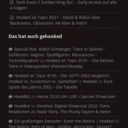
Dark Souls 2 Sunken King DLC – Early Access auf alle
4 Folgen!
Hooked on Topic #221 – David & Robin über
Backrooms, Obsession, He-Man & mehr!
Das hat euch gehooked
Special feat. Robin Schweiger: Tiere in Spielen -
Gefährten, Gegner, Spielfiguren, Ressourcen -
Technikquatsch
zu
Hooked on Topic #131 – Die tollsten
Tiere in Videospielen! (Patreon/Steady)
Hooked on Topic #135 – Der GOTY 2002-Vergleich:
Hooked vs. ScreenFun vs. GameStar! | Hooked
zu
Eure
Spiele des Jahres 2002 – Die Tabelle
HookBot
zu
Heute 23:55 Uhr LIVE: Capcom Showcase!
HookBot
zu
Devolver Digital Showcase 2022: Toms
Reaktionen zu Skate Story, The Plucky Squire & mehr!
Ein großartiges Desaster: Enter the Matrix | Hooked
zu
The Matrix: Path of Neo – Größer, Verrückter…besser?