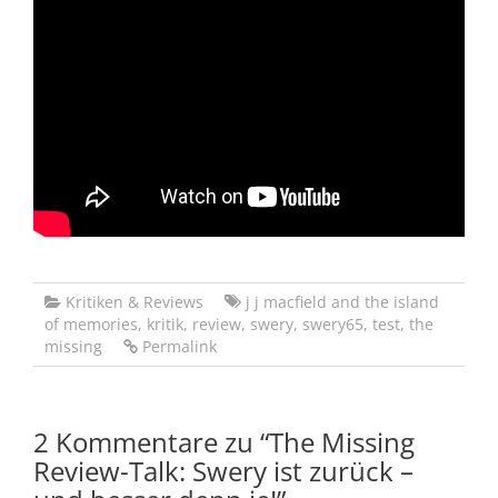
Kritiken & Reviews
j j macfield and the island
of memories
,
kritik
,
review
,
swery
,
swery65
,
test
,
the
missing
Permalink
2 Kommentare zu “
The Missing
Review-Talk: Swery ist zurück –