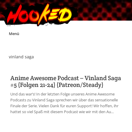
Skip
Menü
to
content
Unterstützt Hooked!
vinland saga
Exklusiv für Supporter*innen
Anime Awesome Podcast – Vinland Saga
#5 (Folgen 21-24) (Patreon/Steady)
Impressum
Und das war’s! In der letzten Folge unseres Anime Awesome
Podcasts zu Vinland Saga sprechen wir über das sensationelle
Jobs
Finale der Serie. Vielen Dank für euren Support! Wir hoffen, ihr
hattet so viel Spaß mit diesem Podcast wie wir mit den Au...
Discord