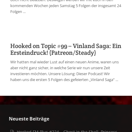
kommenden Wochen jeden Samstag 5 Folgen der insgesamt 24
Folgen ...
Hooked on Topic #99 – Vinland Saga: Ein
Ersteindruck! (Patreon/Steady)
Wir hatten mal wieder Lust auf einen neuen Anime, waren uns
aber nicht ganz sicher, in welche Serie wir nun unsere Zeit
investieren möchten. Unsere Lösung: Dieser Podcast! Wir
haben uns die ersten 5 Folgen des gefeierten „Vinland Saga“ ...
Neueste Beiträge
Hooked FM Plus #224 – Ghost in the Shell, Princess