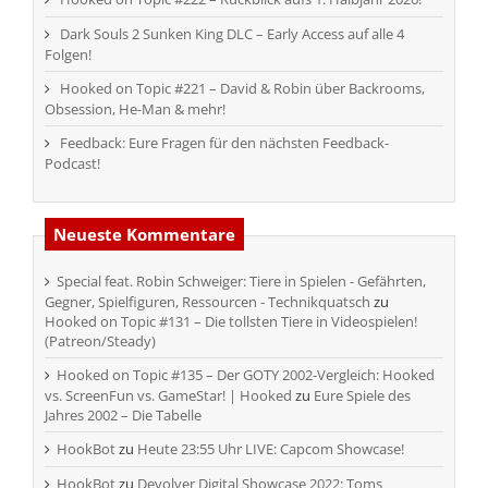
Dark Souls 2 Sunken King DLC – Early Access auf alle 4
Folgen!
Hooked on Topic #221 – David & Robin über Backrooms,
Obsession, He-Man & mehr!
Feedback: Eure Fragen für den nächsten Feedback-
Podcast!
Neueste Kommentare
Special feat. Robin Schweiger: Tiere in Spielen - Gefährten,
Gegner, Spielfiguren, Ressourcen - Technikquatsch
zu
Hooked on Topic #131 – Die tollsten Tiere in Videospielen!
(Patreon/Steady)
Hooked on Topic #135 – Der GOTY 2002-Vergleich: Hooked
vs. ScreenFun vs. GameStar! | Hooked
zu
Eure Spiele des
Jahres 2002 – Die Tabelle
HookBot
zu
Heute 23:55 Uhr LIVE: Capcom Showcase!
HookBot
zu
Devolver Digital Showcase 2022: Toms