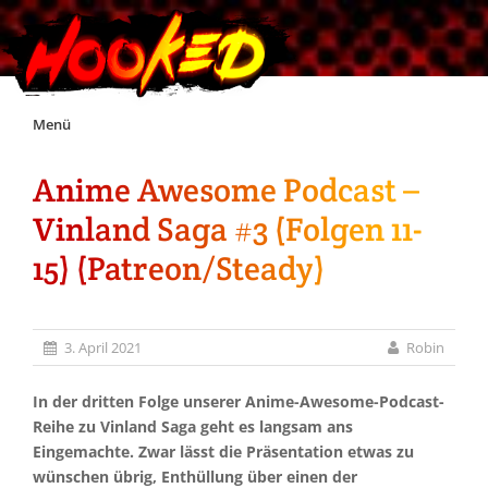
Skip
Menü
to
content
Anime Awesome Podcast –
Unterstützt Hooked!
Vinland Saga #3 (Folgen 11-
Exklusiv für Supporter*innen
15) (Patreon/Steady)
Impressum
3. April 2021
Robin
Jobs
In der dritten Folge unserer Anime-Awesome-Podcast-
Reihe zu Vinland Saga geht es langsam ans
Discord
Eingemachte. Zwar lässt die Präsentation etwas zu
wünschen übrig, Enthüllung über einen der