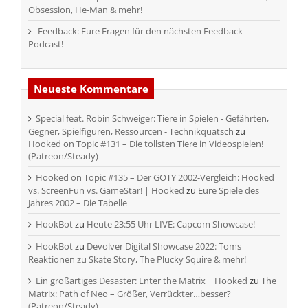
Obsession, He-Man & mehr!
Feedback: Eure Fragen für den nächsten Feedback-
Podcast!
Neueste Kommentare
Special feat. Robin Schweiger: Tiere in Spielen - Gefährten,
Gegner, Spielfiguren, Ressourcen - Technikquatsch
zu
Hooked on Topic #131 – Die tollsten Tiere in Videospielen!
(Patreon/Steady)
Hooked on Topic #135 – Der GOTY 2002-Vergleich: Hooked
vs. ScreenFun vs. GameStar! | Hooked
zu
Eure Spiele des
Jahres 2002 – Die Tabelle
HookBot
zu
Heute 23:55 Uhr LIVE: Capcom Showcase!
HookBot
zu
Devolver Digital Showcase 2022: Toms
Reaktionen zu Skate Story, The Plucky Squire & mehr!
Ein großartiges Desaster: Enter the Matrix | Hooked
zu
The
Matrix: Path of Neo – Größer, Verrückter…besser?
(Patreon/Steady)