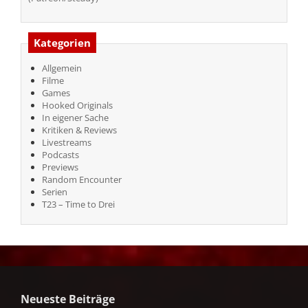
Kategorien
Allgemein
Filme
Games
Hooked Originals
In eigener Sache
Kritiken & Reviews
Livestreams
Podcasts
Previews
Random Encounter
Serien
T23 – Time to Drei
Neueste Beiträge