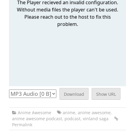
Download
Show URL
Anime Awesome
anime
,
anime awesome
,
anime awesome podcast
,
podcast
,
vinland saga
Permalink