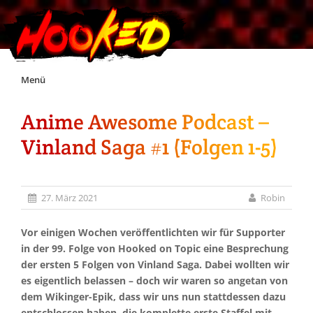
Skip
Menü
to
content
Anime Awesome Podcast –
Unterstützt Hooked!
Vinland Saga #1 (Folgen 1-5)
Exklusiv für Supporter*innen
27. März 2021
Robin
Impressum
Vor einigen Wochen veröffentlichten wir für Supporter
Jobs
in der 99. Folge von Hooked on Topic eine Besprechung
der ersten 5 Folgen von Vinland Saga. Dabei wollten wir
es eigentlich belassen – doch wir waren so angetan von
Discord
dem Wikinger-Epik, dass wir uns nun stattdessen dazu
entschlossen haben, die komplette erste Staffel mit