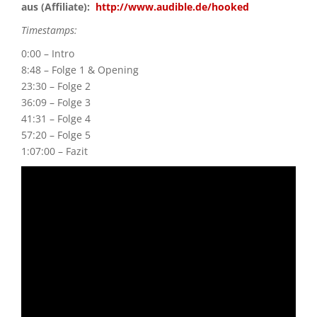
aus (Affiliate):
http://www.audible.de/hooked
Timestamps:
0:00 – Intro
8:48 – Folge 1 & Opening
23:30 – Folge 2
36:09 – Folge 3
41:31 – Folge 4
57:20 – Folge 5
1:07:00 – Fazit