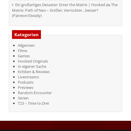
Ein großartiges Desaster: Enter the Matrix | Hooked
zu
The
Matrix: Path of Neo – Größer, Verrückter…besser?
(Patreon/Steady)
Kategorien
Allgemein
Filme
Games
Hooked Originals
In eigener Sache
Kritiken & Reviews
Livestreams
Podcasts
Previews
Random Encounter
Serien
T23 – Time to Drei