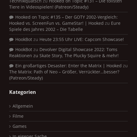
Technikquatsch
zu
Hooked on Topic #131 – Die tollsten
Tiere in Videospielen! (Patreon/Steady)
Hooked on Topic #135 – Der GOTY 2002-Vergleich:
Hooked vs. ScreenFun vs. GameStar! | Hooked
zu
Eure
Spiele des Jahres 2002 – Die Tabelle
HookBot
zu
Heute 23:55 Uhr LIVE: Capcom Showcase!
HookBot
zu
Devolver Digital Showcase 2022: Toms
Reaktionen zu Skate Story, The Plucky Squire & mehr!
Ein großartiges Desaster: Enter the Matrix | Hooked
zu
The Matrix: Path of Neo – Größer, Verrückter…besser?
(Patreon/Steady)
Kategorien
Allgemein
Filme
Games
In eigener Sache