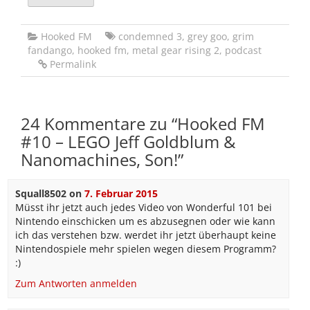
Hooked FM
condemned 3
,
grey goo
,
grim
fandango
,
hooked fm
,
metal gear rising 2
,
podcast
Permalink
24 Kommentare zu “
Hooked FM
#10 – LEGO Jeff Goldblum &
Nanomachines, Son!
”
Squall8502
on
7. Februar 2015
Müsst ihr jetzt auch jedes Video von Wonderful 101 bei
Nintendo einschicken um es abzusegnen oder wie kann
ich das verstehen bzw. werdet ihr jetzt überhaupt keine
Nintendospiele mehr spielen wegen diesem Programm?
:)
Zum Antworten anmelden