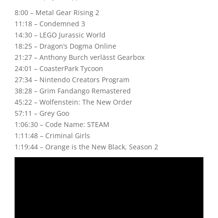
8:00 – Metal Gear Rising 2
11:18 – Condemned 3
14:30 – LEGO Jurassic World
18:25 – Dragon’s Dogma Online
21:27 – Anthony Burch verlässt Gearbox
24:01 – CoasterPark Tycoon
27:34 – Nintendo Creators Program
38:28 – Grim Fandango Remastered
45:22 – Wolfenstein: The New Order
57:11 – Grey Goo
1:06:30 – Code Name: STEAM
1:11:48 – Criminal Girls
1:19:44 – Orange is the New Black, Season 2