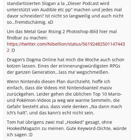
standartisierten Slogan a la „Dieser Podcast wird
unterstützt von Audible etc pp“ machen und jedes mal
davor schneiden? Ist nicht so langweilig und auch nicht
so…fremdschämig. xD
Um das Metal Gear Rising 2 Photoshop-Bild hier mal
findbar zu machen:
https://twitter.com/Nibellion/status/56192482501147443
2
:D
Dragon’s Dogma Online hat mich die Woche auch schon
kotzen lassen. Eines der erinnerungswürdigsten RPGs
der ganzen Generation…lass ma‘ wegschmeißen.
Wenn Nintendo diesen Plan durchzieht, hoffe ich
einfach, dass die Videos mit Nintendoanteil masiv
zurückgehen. Leider gehen die üblichen Top 10 Mario-
und Pokémon-Videos ja weg wie warme Semmeln, die
Gefahr besteht also, dass viele denken „Na dann mach
ich’s halt“, und das kann’s echt nicht sein.
Tom hat übrigens zwei mal „Hooked“ gesagt, ohne
HookedMagazin zu meinen. Gute Keyword-Dichte, würde
ich sagen :D