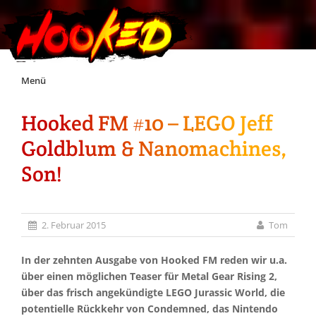
Skip
Menü
to
content
Hooked FM #10 – LEGO Jeff
Unterstützt Hooked!
Goldblum & Nanomachines,
Exklusiv für Supporter*innen
Son!
Impressum
2. Februar 2015
Tom
Jobs
In der zehnten Ausgabe von Hooked FM reden wir u.a.
über einen möglichen Teaser für Metal Gear Rising 2,
Discord
über das frisch angekündigte LEGO Jurassic World, die
potentielle Rückkehr von Condemned, das Nintendo