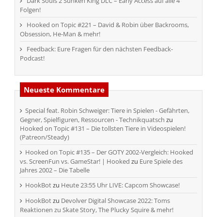
Dark Souls 2 Sunken King DLC – Early Access auf alle 4
Folgen!
Hooked on Topic #221 – David & Robin über Backrooms,
Obsession, He-Man & mehr!
Feedback: Eure Fragen für den nächsten Feedback-
Podcast!
Neueste Kommentare
Special feat. Robin Schweiger: Tiere in Spielen - Gefährten,
Gegner, Spielfiguren, Ressourcen - Technikquatsch
zu
Hooked on Topic #131 – Die tollsten Tiere in Videospielen!
(Patreon/Steady)
Hooked on Topic #135 – Der GOTY 2002-Vergleich: Hooked
vs. ScreenFun vs. GameStar! | Hooked
zu
Eure Spiele des
Jahres 2002 – Die Tabelle
HookBot
zu
Heute 23:55 Uhr LIVE: Capcom Showcase!
HookBot
zu
Devolver Digital Showcase 2022: Toms
Reaktionen zu Skate Story, The Plucky Squire & mehr!