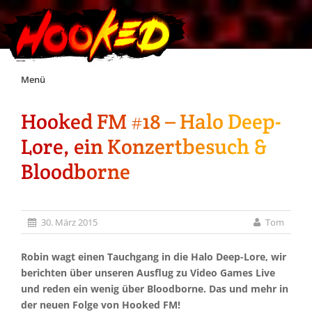
Skip
Menü
to
content
Hooked FM #18 – Halo Deep-
Unterstützt Hooked!
Lore, ein Konzertbesuch &
Exklusiv für Supporter*innen
Bloodborne
Impressum
30. März 2015
Tom
Jobs
Robin wagt einen Tauchgang in die Halo Deep-Lore, wir
berichten über unseren Ausflug zu Video Games Live
Discord
und reden ein wenig über Bloodborne. Das und mehr in
der neuen Folge von Hooked FM!