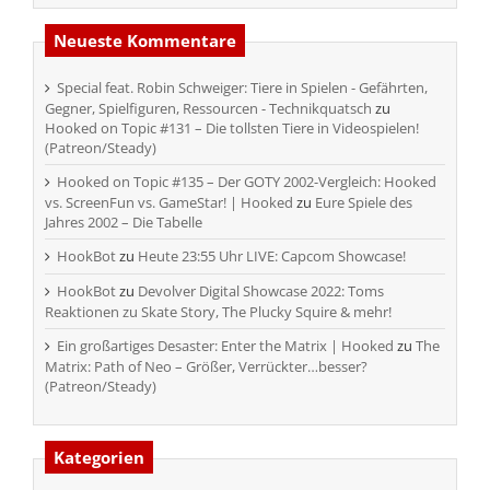
Neueste Kommentare
Special feat. Robin Schweiger: Tiere in Spielen - Gefährten,
Gegner, Spielfiguren, Ressourcen - Technikquatsch
zu
Hooked on Topic #131 – Die tollsten Tiere in Videospielen!
(Patreon/Steady)
Hooked on Topic #135 – Der GOTY 2002-Vergleich: Hooked
vs. ScreenFun vs. GameStar! | Hooked
zu
Eure Spiele des
Jahres 2002 – Die Tabelle
HookBot
zu
Heute 23:55 Uhr LIVE: Capcom Showcase!
HookBot
zu
Devolver Digital Showcase 2022: Toms
Reaktionen zu Skate Story, The Plucky Squire & mehr!
Ein großartiges Desaster: Enter the Matrix | Hooked
zu
The
Matrix: Path of Neo – Größer, Verrückter…besser?
(Patreon/Steady)
Kategorien