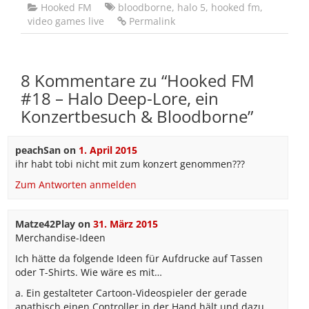
Hooked FM
bloodborne
,
halo 5
,
hooked fm
,
video games live
Permalink
8 Kommentare zu “
Hooked FM
#18 – Halo Deep-Lore, ein
Konzertbesuch & Bloodborne
”
peachSan
on
1. April 2015
ihr habt tobi nicht mit zum konzert genommen???
Zum Antworten anmelden
Matze42Play
on
31. März 2015
Merchandise-Ideen
Ich hätte da folgende Ideen für Aufdrucke auf Tassen
oder T-Shirts. Wie wäre es mit…
a. Ein gestalteter Cartoon-Videospieler der gerade
apathisch einen Controller in der Hand hält und dazu