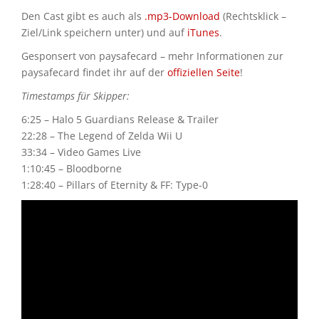
Den Cast gibt es auch als
.mp3-Download
(Rechtsklick –
Ziel/Link speichern unter) und auf
iTunes
.
Gesponsert von paysafecard – mehr Informationen zur
paysafecard findet ihr auf der
offiziellen Seite
!
Timestamps für Skipper:
6:25 – Halo 5 Guardians Release & Trailer
22:28 – The Legend of Zelda Wii U
33:34 – Video Games Live
1:10:45 – Bloodborne
1:28:40 – Pillars of Eternity & FF: Type-0