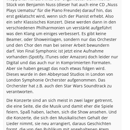
Stück von Benjamin Nuss (dieser hat auch eine CD „Nuss
Plays Uematsu“ für die Piano Freunde) darauf hin, das
erst geklatscht wird, wenn sich der Pianist erhebt. Also
ein sehr Klassisches Konzert. Diese werden dann in den
verschiedenen Philharmonien un verstärkt aufgeführt
was den Klang um einiges verbessert. Es gibt keine
Beamer, oder Showeinlagen, sondern nur das Orchester
und den Chor den man bei seiner Arbeit bewundern
darf. Von Final Symphonic ist jetzt eine Aufnahme
vorhanden (Spotify, ITunes oder Amazon) doch leider nur
Digital und das auch nur in Komprimierten Formaten.
Aber sie haben gesagt das noch etwas folgen wird.
Dieses wurde in den Abbeyroad Studios in London von
London Symphonie Orcherster aufgenommen. Das
Orcherster hat z.B. auch den Star Wars Soundtrack zu
verantworten.
Die Konzerte sind an sich meist in zwei lager getrennt,
die eine Seite, die die Musik und damit eher die Spiele
feiern, Spaß haben, lachen, sich die Show ansehen. Und
die Konzerte, die sich den Musikalischen Gehalt der
Lieder nimmt, sie neu arrangiert, daraus Geschichten
formt, die von den Publikum mit angehaltenen Atem