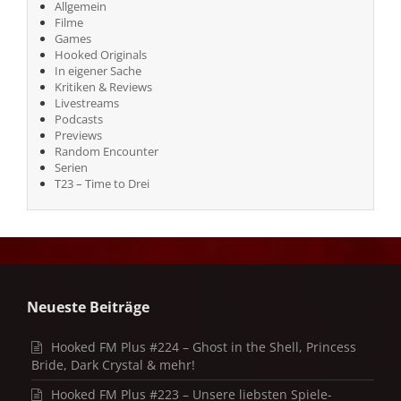
Allgemein
Filme
Games
Hooked Originals
In eigener Sache
Kritiken & Reviews
Livestreams
Podcasts
Previews
Random Encounter
Serien
T23 – Time to Drei
Neueste Beiträge
Hooked FM Plus #224 – Ghost in the Shell, Princess
Bride, Dark Crystal & mehr!
Hooked FM Plus #223 – Unsere liebsten Spiele-