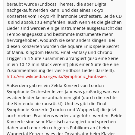
beraubt wurde (Endboss Theme) , die aber Digital
nachgekauft werden kann, und des eines Tokyo
Konzertes vom Tokyo Philharmonie Orchesters. Beide CD
´s sind absolut zu empfehlen, auch wenn es die gleichen
Lieder sind werden einige Instrumente ausgetauscht das
Tempo angepasst und bestimmte Instrumente mehr
hervorgehoben, wodurch sie sehr anders klingen. Bei
diesen Konzerten wurden die Square Enix spiele Secret
of Mana, Kingdom Hearts, Final Fantasy und Chrono
Trigger in 4 Suite zusammen arrangiert (also eine Serie
in ein 10-12 min Stück vereint) plus einer Suite die eine
Zusammenfassung der vier Endboss Lieder darstellt).
http://en.wikipedia.org/wiki/Symphonic_Fantasies
Außerdem gab es ein Zelda Konzert von London
Symphonie Orchester letzes Jahr was großartig war, wo
es aber leider keine aufnahmen gibt (durch die rechte
die Nintendo nie rausrückt). Und es gibt die Final
Symphonie Konzerte (London und Wuppertal) die jetzt
auch meines Erachtens wieder aufgeführt werden. Beide
Konzerte sind sehr Klassisch arrangiert und sprechen
daher auch eher ein ruhigeres Publikum an ( beim
Wuppertal Konzert wies der Organisator beim Klavier