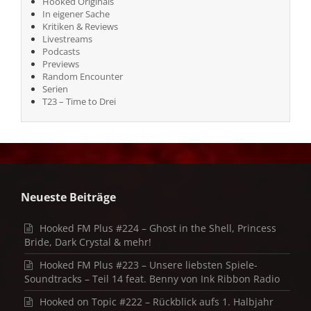
Hooked Originals
In eigener Sache
Kritiken & Reviews
Livestreams
Podcasts
Previews
Random Encounter
Serien
T23 – Time to Drei
Neueste Beiträge
Hooked FM Plus #224 – Ghost in the Shell, Princess
Bride, Dark Crystal & mehr!
Hooked FM Plus #223 – Unsere liebsten Spiele-
Soundtracks – Teil 14 feat. Benny von Ink Ribbon Radio
Hooked on Topic #222 – Rückblick aufs 1. Halbjahr