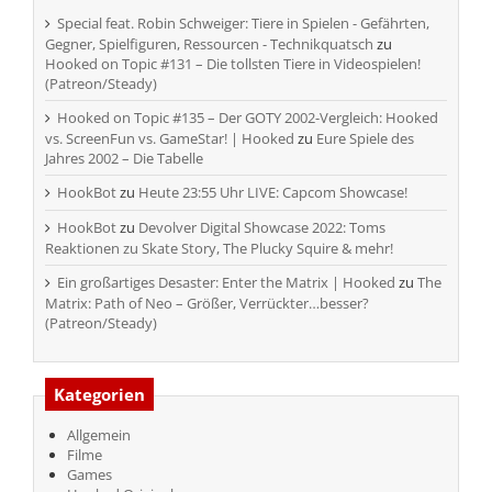
Special feat. Robin Schweiger: Tiere in Spielen - Gefährten,
Gegner, Spielfiguren, Ressourcen - Technikquatsch
zu
Hooked on Topic #131 – Die tollsten Tiere in Videospielen!
(Patreon/Steady)
Hooked on Topic #135 – Der GOTY 2002-Vergleich: Hooked
vs. ScreenFun vs. GameStar! | Hooked
zu
Eure Spiele des
Jahres 2002 – Die Tabelle
HookBot
zu
Heute 23:55 Uhr LIVE: Capcom Showcase!
HookBot
zu
Devolver Digital Showcase 2022: Toms
Reaktionen zu Skate Story, The Plucky Squire & mehr!
Ein großartiges Desaster: Enter the Matrix | Hooked
zu
The
Matrix: Path of Neo – Größer, Verrückter…besser?
(Patreon/Steady)
Kategorien
Allgemein
Filme
Games