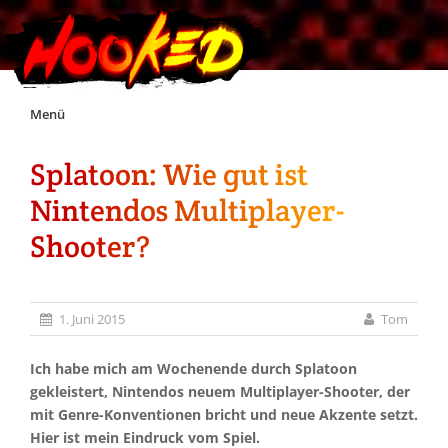
Skip
Menü
to
content
Splatoon: Wie gut ist
Unterstützt Hooked!
Nintendos Multiplayer-
Exklusiv für Supporter*innen
Shooter?
Impressum
1. Juni 2015
Tom
Jobs
Ich habe mich am Wochenende durch Splatoon
gekleistert, Nintendos neuem Multiplayer-Shooter, der
Discord
mit Genre-Konventionen bricht und neue Akzente setzt.
Hier ist mein Eindruck vom Spiel.