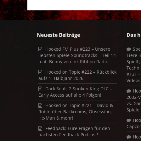
Neueste Beiträge
Das h
Hooked FM Plus #223 – Unsere
Spe
liebsten Spiele-Soundtracks – Teil 14
Tiere 
feat. Benny von Ink Ribbon Radio
Spielf
Techni
Hooked on Topic #222 – Rückblick
#131 – 
aufs 1. Halbjahr 2026!
Videos
Dark Souls 2 Sunken King DLC –
Hoo
Early Access auf alle 4 Folgen!
2002-V
vs. Ga
Hooked on Topic #221 – David &
Spiele
Robin über Backrooms, Obsession,
He-Man & mehr!
Hoo
Capco
Feedback: Eure Fragen für den
nächsten Feedback-Podcast!
Hoo