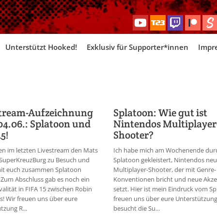
Skip
Unterstützt Hooked!
Exklusiv für Supporter*innen
Impr
to
content
stream-Aufzeichnung
Splatoon: Wie gut ist
4.06.: Splatoon und
Nintendos Multiplayer
5!
Shooter?
en im letzten Livestream den Mats
Ich habe mich am Wochenende dur
 SuperKreuzBurg zu Besuch und
Splatoon gekleistert, Nintendos n
it euch zusammen Splatoon
Multiplayer-Shooter, der mit Genre-
. Zum Abschluss gab es noch ein
Konventionen bricht und neue Akz
valität in FIFA 15 zwischen Robin
setzt. Hier ist mein Eindruck vom Spi
! Wir freuen uns über eure
freuen uns über eure Unterstützung
tzung R...
besucht die Su...