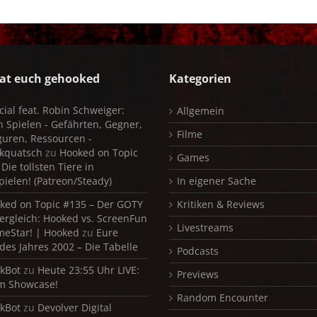
at euch gehooked
Kategorien
cial feat. Robin Schweiger:
Allgemein
in Spielen - Gefährten, Gegner,
Filme
iguren, Ressourcen -
kquatsch
zu
Hooked on Topic
Games
Die tollsten Tiere in
pielen! (Patreon/Steady)
In eigener Sache
ked on Topic #135 – Der GOTY
Kritiken & Reviews
ergleich: Hooked vs. ScreenFun
Livestreams
meStar! | Hooked
zu
Eure
 des Jahres 2002 – Die Tabelle
Podcasts
kBot
zu
Heute 23:55 Uhr LIVE:
Previews
m Showcase!
Random Encounter
kBot
zu
Devolver Digital