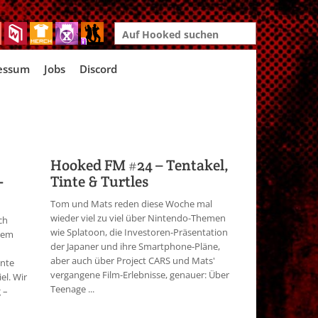
Search
for:
essum
Jobs
Discord
Hooked FM #24 – Tentakel,
-
Tinte & Turtles
Tom und Mats reden diese Woche mal
wieder viel zu viel über Nintendo-Themen
ch
wie Splatoon, die Investoren-Präsentation
euem
der Japaner und ihre Smartphone-Pläne,
aber auch über Project CARS und Mats'
ente
vergangene Film-Erlebnisse, genauer: Über
el. Wir
Teenage ...
 –