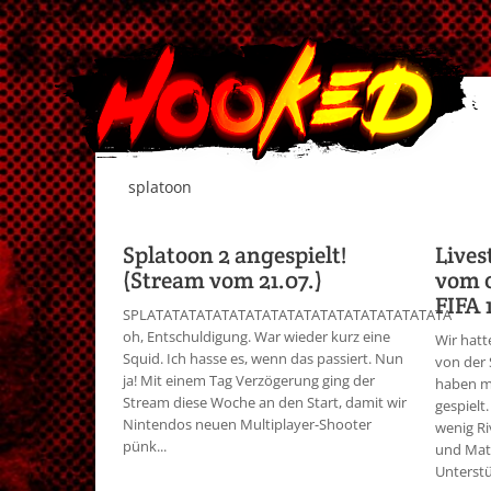
splatoon
Splatoon 2 angespielt!
Live
(Stream vom 21.07.)
vom 0
FIFA 1
SPLATATATATATATATATATATATATATATATATATATA
oh, Entschuldigung. War wieder kurz eine
Wir hatt
Squid. Ich hasse es, wenn das passiert. Nun
von der
ja! Mit einem Tag Verzögerung ging der
haben m
Stream diese Woche an den Start, damit wir
gespielt
Nintendos neuen Multiplayer-Shooter
wenig Ri
pünk...
und Mats
Unterstü