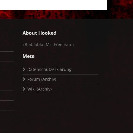
About Hooked
»Blablabla, Mr. Freeman.«
Meta
Datenschutzerklärung
Forum (Archiv)
Wiki (Archiv)