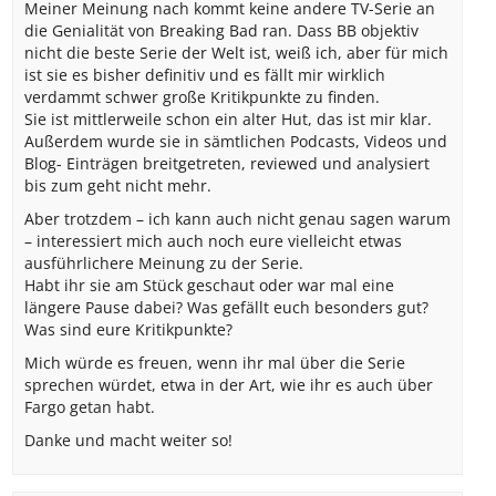
Meiner Meinung nach kommt keine andere TV-Serie an
die Genialität von Breaking Bad ran. Dass BB objektiv
nicht die beste Serie der Welt ist, weiß ich, aber für mich
ist sie es bisher definitiv und es fällt mir wirklich
verdammt schwer große Kritikpunkte zu finden.
Sie ist mittlerweile schon ein alter Hut, das ist mir klar.
Außerdem wurde sie in sämtlichen Podcasts, Videos und
Blog- Einträgen breitgetreten, reviewed und analysiert
bis zum geht nicht mehr.
Aber trotzdem – ich kann auch nicht genau sagen warum
– interessiert mich auch noch eure vielleicht etwas
ausführlichere Meinung zu der Serie.
Habt ihr sie am Stück geschaut oder war mal eine
längere Pause dabei? Was gefällt euch besonders gut?
Was sind eure Kritikpunkte?
Mich würde es freuen, wenn ihr mal über die Serie
sprechen würdet, etwa in der Art, wie ihr es auch über
Fargo getan habt.
Danke und macht weiter so!