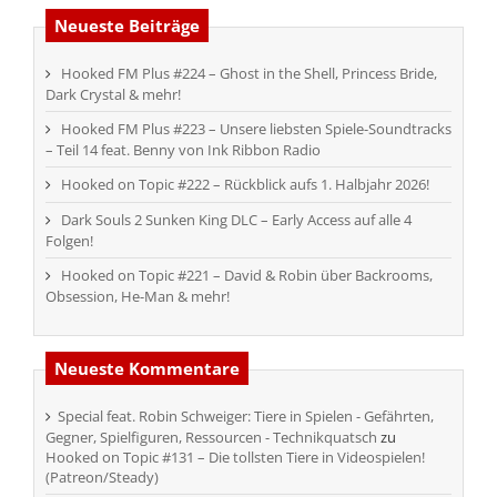
Neueste Beiträge
Hooked FM Plus #224 – Ghost in the Shell, Princess Bride,
Dark Crystal & mehr!
Hooked FM Plus #223 – Unsere liebsten Spiele-Soundtracks
– Teil 14 feat. Benny von Ink Ribbon Radio
Hooked on Topic #222 – Rückblick aufs 1. Halbjahr 2026!
Dark Souls 2 Sunken King DLC – Early Access auf alle 4
Folgen!
Hooked on Topic #221 – David & Robin über Backrooms,
Obsession, He-Man & mehr!
Neueste Kommentare
Special feat. Robin Schweiger: Tiere in Spielen - Gefährten,
Gegner, Spielfiguren, Ressourcen - Technikquatsch
zu
Hooked on Topic #131 – Die tollsten Tiere in Videospielen!
(Patreon/Steady)