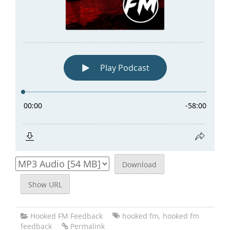
Download
Show URL
Hooked FM Feedback
hooked fm
,
hooked fm
feedback
Permalink