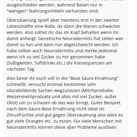
ausgeschieden werden, während Basen nur in
"wenigen" Nahrungsmitteln vorhanden sind.
Übersäuerung spielt aber meistens erst in der zweiten
Lebenshälfte eine Rolle, da dann die Nieren schwächer
werden. Also solltet ihr das im Kopf behalten wenn ihr
damit anfangt. Genetische Neurodermitis hat selten was
damit zu tun und kann nur abgeschwächt werden. Ich
habe selber auch Neurodermitis und merke jedesmal
wenn ich zu viel Zucker zu mir genommen habe
(Süßigkeiten, Softdrinks etc.) die Konsequenzen am
nächsten Tag
Also bevor ihr euch voll in die "Base Säure Ernährung"
schmeißt, versucht erstmal bestimmte sehr
säurebildende Sachen wegzulassen (Milchprodukte,
Weizenmehlprodukte und alles mit viel Zucker, außer
Obst) um zu schauen ob das was bringt. Gutes Beispiel,
nach dem Säure-Base Ernährung nicht ideal ist:
Zitrusfrüchte sind gut gegen Übersäuerung also wäre es
gut viele Orangen etc. zu essen. Für viele Menschen mit
Neurodermitis können diese aber Probleme auslösen.