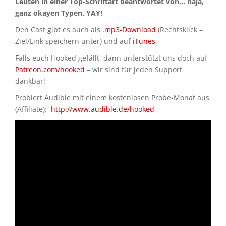
Leuten in einer Top-Schriftart beantwortet von… naja,
ganz okayen Typen. YAY!
Den Cast gibt es auch als
.mp3-Download
(Rechtsklick –
Ziel/Link speichern unter) und auf
iTunes
.
Falls euch Hooked gefällt, dann unterstützt uns doch auf
Patreon.com/hooked
– wir sind für jeden Support
dankbar!
Probiert Audible mit einem kostenlosen Probe-Monat aus
(Affiliate):
http://www.audible.de/hooked