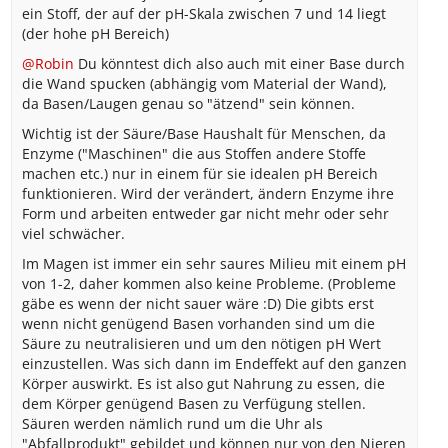
ein Stoff, der auf der pH-Skala zwischen 7 und 14 liegt
(der hohe pH Bereich)
@Robin
Du könntest dich also auch mit einer Base durch
die Wand spucken (abhängig vom Material der Wand),
da Basen/Laugen genau so "ätzend" sein können.
Wichtig ist der Säure/Base Haushalt für Menschen, da
Enzyme ("Maschinen" die aus Stoffen andere Stoffe
machen etc.) nur in einem für sie idealen pH Bereich
funktionieren. Wird der verändert, ändern Enzyme ihre
Form und arbeiten entweder gar nicht mehr oder sehr
viel schwächer.
Im Magen ist immer ein sehr saures Milieu mit einem pH
von 1-2, daher kommen also keine Probleme. (Probleme
gäbe es wenn der nicht sauer wäre :D) Die gibts erst
wenn nicht genügend Basen vorhanden sind um die
Säure zu neutralisieren und um den nötigen pH Wert
einzustellen. Was sich dann im Endeffekt auf den ganzen
Körper auswirkt. Es ist also gut Nahrung zu essen, die
dem Körper genügend Basen zu Verfügung stellen.
Säuren werden nämlich rund um die Uhr als
"Abfallprodukt" gebildet und können nur von den Nieren