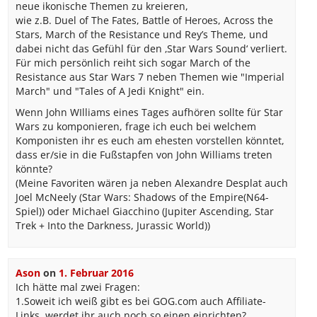
neue ikonische Themen zu kreieren,
wie z.B. Duel of The Fates, Battle of Heroes, Across the
Stars, March of the Resistance und Rey’s Theme, und
dabei nicht das Gefühl für den ‚Star Wars Sound‘ verliert.
Für mich persönlich reiht sich sogar March of the
Resistance aus Star Wars 7 neben Themen wie "Imperial
March" und "Tales of A Jedi Knight" ein.
Wenn John WIlliams eines Tages aufhören sollte für Star
Wars zu komponieren, frage ich euch bei welchem
Komponisten ihr es euch am ehesten vorstellen könntet,
dass er/sie in die Fußstapfen von John Williams treten
könnte?
(Meine Favoriten wären ja neben Alexandre Desplat auch
Joel McNeely (Star Wars: Shadows of the Empire(N64-
Spiel)) oder Michael Giacchino (Jupiter Ascending, Star
Trek + Into the Darkness, Jurassic World))
Ason
on
1. Februar 2016
Ich hätte mal zwei Fragen:
1.Soweit ich weiß gibt es bei GOG.com auch Affiliate-
Links, werdet ihr auch noch so einen einrichten?