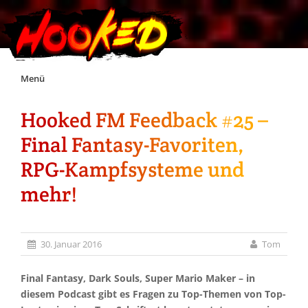
Skip
Menü
to
content
Hooked FM Feedback #25 –
Unterstützt Hooked!
Final Fantasy-Favoriten,
Exklusiv für Supporter*innen
RPG-Kampfsysteme und
mehr!
Impressum
Jobs
30. Januar 2016
Tom
Discord
Final Fantasy, Dark Souls, Super Mario Maker – in
diesem Podcast gibt es Fragen zu Top-Themen von Top-