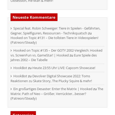
Obsession, He-Man & mehr!
Neueste Kommentare
Special feat. Robin Schweiger: Tiere in Spielen - Gefährten,
Gegner, Spielfiguren, Ressourcen - Technikquatsch
zu
Hooked on Topic #131 – Die tollsten Tiere in Videospielen!
(Patreon/Steady)
Hooked on Topic #135 – Der GOTY 2002-Vergleich: Hooked
vs. ScreenFun vs. GameStar! | Hooked
zu
Eure Spiele des
Jahres 2002 – Die Tabelle
HookBot
zu
Heute 23:55 Uhr LIVE: Capcom Showcase!
HookBot
zu
Devolver Digital Showcase 2022: Toms
Reaktionen zu Skate Story, The Plucky Squire & mehr!
Ein großartiges Desaster: Enter the Matrix | Hooked
zu
The
Matrix: Path of Neo – Größer, Verrückter…besser?
(Patreon/Steady)
Kategorien