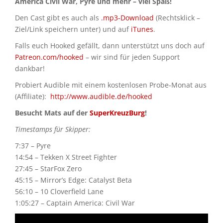
America Civil War, Pyre und mehr – viel Spaß!
Den Cast gibt es auch als
.mp3-Download
(Rechtsklick –
Ziel/Link speichern unter) und auf
iTunes
.
Falls euch Hooked gefällt, dann unterstützt uns doch auf
Patreon.com/hooked
– wir sind für jeden Support
dankbar!
Probiert Audible mit einem kostenlosen Probe-Monat aus
(Affiliate):
http://www.audible.de/hooked
Besucht Mats auf der
SuperKreuzBurg
!
Timestamps für Skipper:
7:37 – Pyre
14:54 – Tekken X Street Fighter
27:45 – StarFox Zero
45:15 – Mirror’s Edge: Catalyst Beta
56:10 – 10 Cloverfield Lane
1:05:27 – Captain America: Civil War