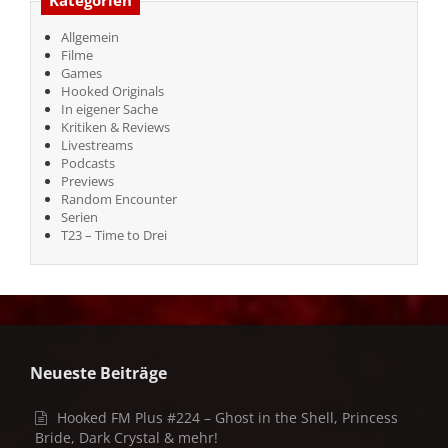
Allgemein
Filme
Games
Hooked Originals
In eigener Sache
Kritiken & Reviews
Livestreams
Podcasts
Previews
Random Encounter
Serien
T23 – Time to Drei
Neueste Beiträge
Hooked FM Plus #224 – Ghost in the Shell, Princess
Bride, Dark Crystal & mehr!