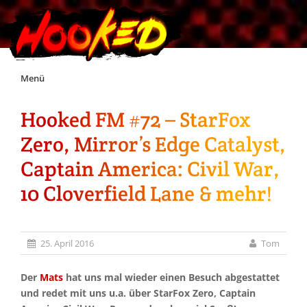
Skip
Menü
to
content
Hooked FM #72 – StarFox
Unterstützt Hooked!
Zero, Mirror’s Edge Catalyst,
Exklusiv für Supporter*innen
Captain America: Civil War,
10 Cloverfield Lane & mehr!
Impressum
Jobs
25. April 2016
Tom
Discord
Der
Mats
hat uns mal wieder einen Besuch abgestattet
und redet mit uns u.a. über StarFox Zero, Captain