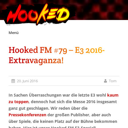
Skip
Menü
to
content
Hooked FM #79 – E3 2016-
Unterstützt Hooked!
Extravaganza!
Exklusiv für Supporter*innen
20. Juni 2016
Tom
Impressum
In Sachen Überraschungen war die letzte E3 wohl
kaum
Jobs
zu toppen
, dennoch hat sich die Messe 2016 insgesamt
ganz gut geschlagen. Wir reden über die
Pressekonferenzen
der großen Publisher, aber auch
Discord
über Spiele, die keinen Platz auf der Bühne bekommen
haben. Hier ist unser Hooked FM E3-Special!