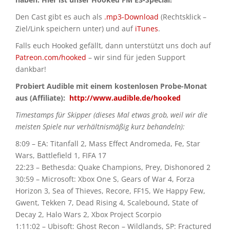
Den Cast gibt es auch als
.mp3-Download
(Rechtsklick –
Ziel/Link speichern unter) und auf
iTunes
.
Falls euch Hooked gefällt, dann unterstützt uns doch auf
Patreon.com/hooked
– wir sind für jeden Support
dankbar!
Probiert Audible mit einem kostenlosen Probe-Monat
aus (Affiliate):
http://www.audible.de/hooked
Timestamps für Skipper (dieses Mal etwas grob, weil wir die
meisten Spiele nur verhältnismäßig kurz behandeln):
8:09 – EA: Titanfall 2, Mass Effect Andromeda, Fe, Star
Wars, Battlefield 1, FIFA 17
22:23 – Bethesda: Quake Champions, Prey, Dishonored 2
30:59 – Microsoft: Xbox One S, Gears of War 4, Forza
Horizon 3, Sea of Thieves, Recore, FF15, We Happy Few,
Gwent, Tekken 7, Dead Rising 4, Scalebound, State of
Decay 2, Halo Wars 2, Xbox Project Scorpio
1:11:02 – Ubisoft: Ghost Recon – Wildlands, SP: Fractured