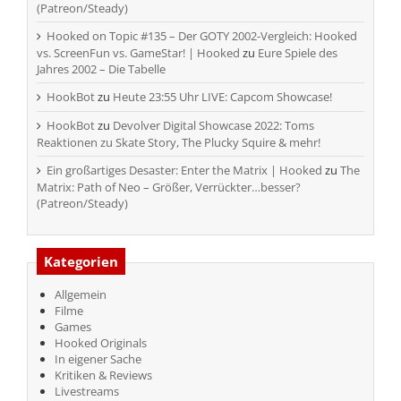
(Patreon/Steady)
Hooked on Topic #135 – Der GOTY 2002-Vergleich: Hooked
vs. ScreenFun vs. GameStar! | Hooked
zu
Eure Spiele des
Jahres 2002 – Die Tabelle
HookBot
zu
Heute 23:55 Uhr LIVE: Capcom Showcase!
HookBot
zu
Devolver Digital Showcase 2022: Toms
Reaktionen zu Skate Story, The Plucky Squire & mehr!
Ein großartiges Desaster: Enter the Matrix | Hooked
zu
The
Matrix: Path of Neo – Größer, Verrückter…besser?
(Patreon/Steady)
Kategorien
Allgemein
Filme
Games
Hooked Originals
In eigener Sache
Kritiken & Reviews
Livestreams