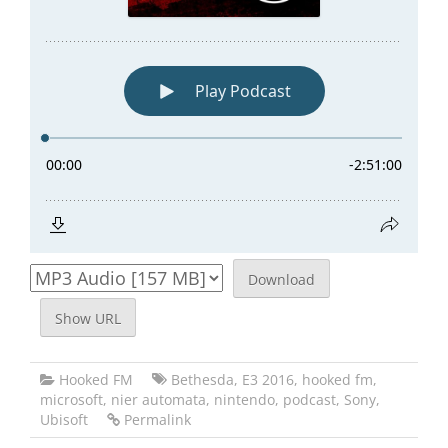
Download
Show URL
Hooked FM
Bethesda
,
E3 2016
,
hooked fm
,
microsoft
,
nier automata
,
nintendo
,
podcast
,
Sony
,
Ubisoft
Permalink