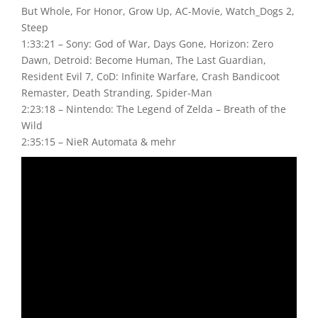
But Whole, For Honor, Grow Up, AC-Movie, Watch_Dogs 2,
Steep
1:33:21 – Sony: God of War, Days Gone, Horizon: Zero
Dawn, Detroid: Become Human, The Last Guardian,
Resident Evil 7, CoD: Infinite Warfare, Crash Bandicoot
Remaster, Death Stranding, Spider-Man
2:23:18 – Nintendo: The Legend of Zelda – Breath of the
Wild
2:35:15 – NieR Automata & mehr