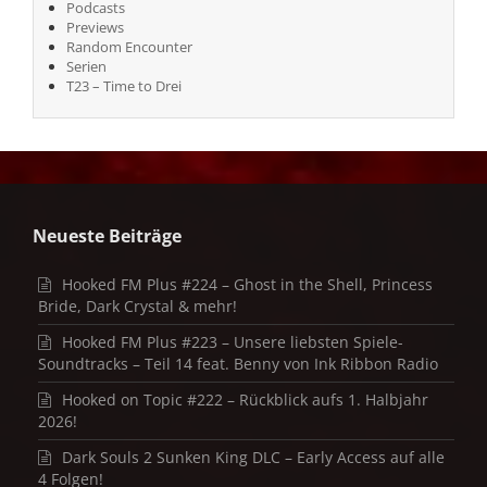
Podcasts
Previews
Random Encounter
Serien
T23 – Time to Drei
Neueste Beiträge
Hooked FM Plus #224 – Ghost in the Shell, Princess
Bride, Dark Crystal & mehr!
Hooked FM Plus #223 – Unsere liebsten Spiele-
Soundtracks – Teil 14 feat. Benny von Ink Ribbon Radio
Hooked on Topic #222 – Rückblick aufs 1. Halbjahr
2026!
Dark Souls 2 Sunken King DLC – Early Access auf alle
4 Folgen!