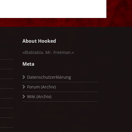
About Hooked
»Blablabla, Mr. Freeman.«
Meta
Datenschutzerklärung
Forum (Archiv)
Wiki (Archiv)