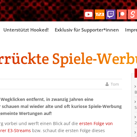
Skip
Unterstützt Hooked!
Exklusiv für Supporter*innen
Impr
to
content
rrückte Spiele-Werb
Tom
B
egklicken entfernt, in zwanzig Jahren eine
ir schauen mal wieder alte und oft kuriose Spiele-Werbung
S
gemeinte Wertungen auf!
2
 vorbei und werft einen Blick auf die
ersten Folge von
erer E3-Streams
bzw. schaut die ersten Folge dieses