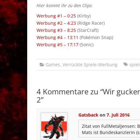
Hier kommt ihr zu den Clips:
Werbung #1 – 0:25
(Kirby)
Werbung #2 – 4:23
(Ridge Racer)
Werbung #3 – 8:25
(StarCraft)
Werbung #4 – 13:11
(Pokémon Snap)
Werbung #5 – 17:17
(Sonic)
Games
,
Verrückte Spiele-Werbung
spie
4 Kommentare zu “
Wir gucken
2
”
Gatsback
on
7. Juli 2016
Zitat von FullMetalJensen:
B
Mats ist Bundeskanzlerin (s