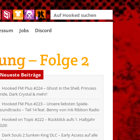
Search
for:
essum
Jobs
Discord
ung – Folge 2
Neueste Beiträge
Hooked FM Plus #224 – Ghost in the Shell, Princess
ride, Dark Crystal & mehr!
Hooked FM Plus #223 – Unsere liebsten Spiele-
oundtracks – Teil 14 feat. Benny von Ink Ribbon Radio
Hooked on Topic #222 – Rückblick aufs 1. Halbjahr
026!
Dark Souls 2 Sunken King DLC – Early Access auf alle