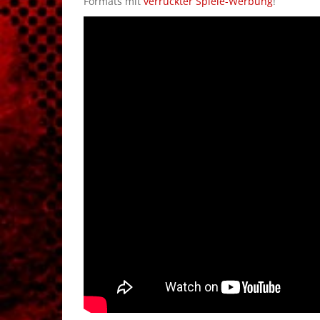
Formats mit
verrückter Spiele-Werbung
!