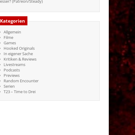
esser? (Patreon/Steady)
Kategorien
Allgemein
Filme
Games
Hooked Originals
In eigener Sache
Kritiken & Reviews
Livestreams
Podcasts
Previews
Random Encounter
Serien
T23 – Time to Drei