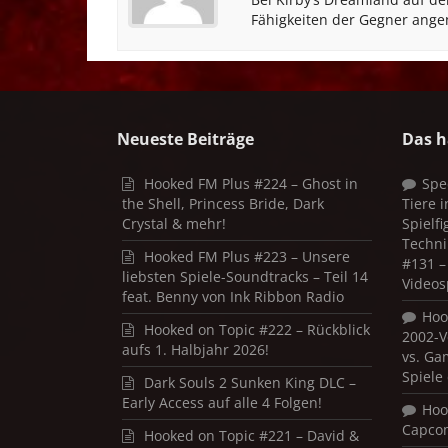
Fähigkeiten der Gegner an
Neueste Beiträge
Das h
Hooked FM Plus #224 – Ghost in
Spe
the Shell, Princess Bride, Dark
Tiere 
Crystal & mehr!
Spielf
Techni
Hooked FM Plus #223 – Unsere
#131 – 
liebsten Spiele-Soundtracks – Teil 14
Videos
feat. Benny von Ink Ribbon Radio
Hoo
Hooked on Topic #222 – Rückblick
2002-V
aufs 1. Halbjahr 2026!
vs. Ga
Spiele
Dark Souls 2 Sunken King DLC –
Early Access auf alle 4 Folgen!
Hoo
Capco
Hooked on Topic #221 – David &