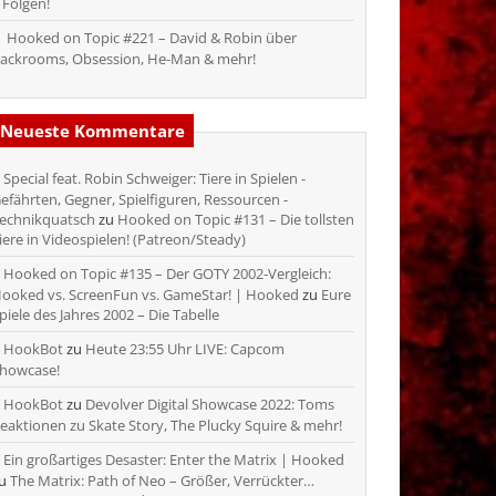
 Folgen!
Hooked on Topic #221 – David & Robin über
ackrooms, Obsession, He-Man & mehr!
Neueste Kommentare
Special feat. Robin Schweiger: Tiere in Spielen -
efährten, Gegner, Spielfiguren, Ressourcen -
echnikquatsch
zu
Hooked on Topic #131 – Die tollsten
iere in Videospielen! (Patreon/Steady)
Hooked on Topic #135 – Der GOTY 2002-Vergleich:
ooked vs. ScreenFun vs. GameStar! | Hooked
zu
Eure
piele des Jahres 2002 – Die Tabelle
HookBot
zu
Heute 23:55 Uhr LIVE: Capcom
howcase!
HookBot
zu
Devolver Digital Showcase 2022: Toms
eaktionen zu Skate Story, The Plucky Squire & mehr!
Ein großartiges Desaster: Enter the Matrix | Hooked
zu
The Matrix: Path of Neo – Größer, Verrückter…