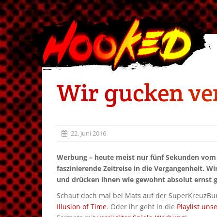
Wir gucken ve
22. Juni 2016
Werbung – heute meist nur fünf Sekunden vom W
faszinierende Zeitreise in die Vergangenheit. W
und drücken ihnen wie gewohnt absolut ernst 
Schaut doch mal bei Mats auf der SuperKreuzBurg
Illusion of Time
. Oder ihr geht in die
Playlist uns