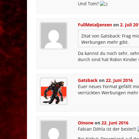
Und Tom?
FullMetalJensen
on
2. Juli 2
Zitat von Gatsback:
Frag mic
Werbungen mehr gibt.
Da kannst du noch sehr, sehr
durch sind hat Robin Kinder 
Gatsback
on
22. Juni 2016
Euer neues Format gefällt mir
verrückten Werbungen mehr 
Oinone
on
22. Juni 2016
Fabian Döhla ist der beste!!!
Bei Kirby’s Dreamland auf de