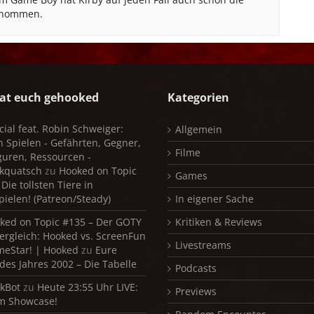
genommen.
at euch gehooked
Kategorien
cial feat. Robin Schweiger:
Allgemein
in Spielen - Gefährten, Gegner,
Filme
iguren, Ressourcen -
kquatsch
zu
Hooked on Topic
Games
Die tollsten Tiere in
pielen! (Patreon/Steady)
In eigener Sache
ked on Topic #135 – Der GOTY
Kritiken & Reviews
ergleich: Hooked vs. ScreenFun
Livestreams
meStar! | Hooked
zu
Eure
 des Jahres 2002 – Die Tabelle
Podcasts
kBot
zu
Heute 23:55 Uhr LIVE:
Previews
m Showcase!