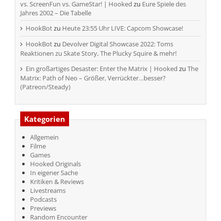
vs. ScreenFun vs. GameStar! | Hooked
zu
Eure Spiele des
Jahres 2002 – Die Tabelle
HookBot
zu
Heute 23:55 Uhr LIVE: Capcom Showcase!
HookBot
zu
Devolver Digital Showcase 2022: Toms
Reaktionen zu Skate Story, The Plucky Squire & mehr!
Ein großartiges Desaster: Enter the Matrix | Hooked
zu
The
Matrix: Path of Neo – Größer, Verrückter…besser?
(Patreon/Steady)
Kategorien
Allgemein
Filme
Games
Hooked Originals
In eigener Sache
Kritiken & Reviews
Livestreams
Podcasts
Previews
Random Encounter