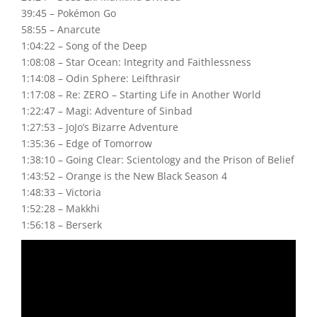
39:45 – Pokémon Go
58:55 – Anarcute
1:04:22 – Song of the Deep
1:08:08 – Star Ocean: Integrity and Faithlessness
1:14:08 – Odin Sphere: Leifthrasir
1:17:08 – Re: ZERO – Starting Life in Another World
1:22:47 – Magi: Adventure of Sinbad
1:27:53 – JoJo’s Bizarre Adventure
1:35:36 – Edge of Tomorrow
1:38:10 – Going Clear: Scientology and the Prison of Belief
1:43:52 – Orange is the New Black Season 4
1:48:33 – Victoria
1:52:28 – Makkhi
1:56:18 – Berserk