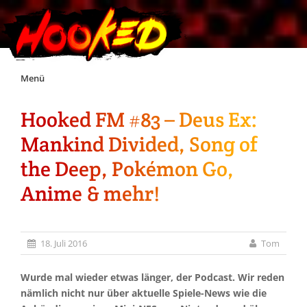
Skip
Menü
to
content
Hooked FM #83 – Deus Ex:
Unterstützt Hooked!
Mankind Divided, Song of
Exklusiv für Supporter*innen
the Deep, Pokémon Go,
Anime & mehr!
Impressum
Jobs
18. Juli 2016
Tom
Discord
Wurde mal wieder etwas länger, der Podcast. Wir reden
nämlich nicht nur über aktuelle Spiele-News wie die