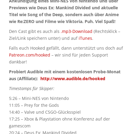
Ankündigung eines Mini-NES von Nintendo und über
Previews wie Deus Ex: Mankind Divided und aktuelle
Titel wie Song of the Deep, sondern auch über Anime
wie Re:ZERO und Filme wie Viktoria. Puh. Viel Spaß!
Den Cast gibt es auch als
.mp3-Download
(Rechtsklick –
Ziel/Link speichern unter) und auf
iTunes
.
Falls euch Hooked gefällt, dann unterstützt uns doch auf
Patreon.com/hooked
– wir sind für jeden Support
dankbar!
Probiert Audible mit einem kostenlosen Probe-Monat
aus (Affiliate):
http://www.audible.de/hooked
Timestamps für Skipper:
5:26 – Mini-NES von Nintendo
11:05 – Prey for the Gods
14:40 – Valve und CSGO-Glücksspiel
17:25 – Xbox & Playstation ohne Konferenz auf der
gamescom
20:24 – Deus Ex: Mankind Divided