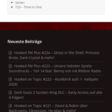
Serien
T23 – Time to Drei
Neueste Beiträge
Hooked FM Plus #224 – Ghost in the Shell, Princess
Bride, Dark Crystal & mehr!
Hooked FM Plus #223 – Unsere liebsten Spiele-
Soundtracks – Teil 14 feat. Benny von Ink Ribbon Radio
Hooked on Topic #222 – Rückblick aufs 1. Halbjahr
2026!
Dark Souls 2 Sunken King DLC – Early Access auf alle
4 Folgen!
Hooked on Topic #221 – David & Robin über
Backrooms, Obsession, He-Man & mehr!