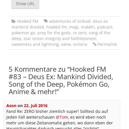
Show URL
Hooked FM
adventures of sinbad
,
deus ex
mankind divided
,
hooked fm
,
magi
,
makkhi
,
podcast
,
pokemon go
,
prey for the gods
,
re zero
,
song of the
deep
,
star ocean integrity and faithlessness
,
sweetness and lightning
,
valve
,
victoria
Permalink
5 Kommentare zu “
Hooked FM
#83 – Deus Ex: Mankind Divided,
Song of the Deep, Pokémon Go,
Anime & mehr!
”
Ason
on
22. Juli 2016
Fand Re: ZERO bisher ziemlich super! Solltest du auf
jeden Fall weiterschauen
@Tom
, es wird eben noch
mehr um diese Zeitanomalie gehen, wo dann eben der
Hauptcharakter dadurch versucht alles "richtig"