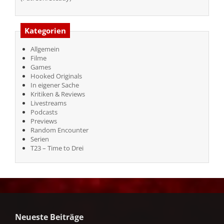
Kategorien
Allgemein
Filme
Games
Hooked Originals
In eigener Sache
Kritiken & Reviews
Livestreams
Podcasts
Previews
Random Encounter
Serien
T23 – Time to Drei
Neueste Beiträge