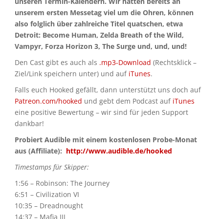
unseren Termin-Kalendern. Wir hatten bereits an
unserem ersten Messetag viel um die Ohren, können
also folglich über zahlreiche Titel quatschen, etwa
Detroit: Become Human, Zelda Breath of the Wild,
Vampyr, Forza Horizon 3, The Surge und, und, und!
Den Cast gibt es auch als
.mp3-Download
(Rechtsklick –
Ziel/Link speichern unter) und auf
iTunes
.
Falls euch Hooked gefällt, dann unterstützt uns doch auf
Patreon.com/hooked
und gebt dem Podcast auf
iTunes
eine positive Bewertung – wir sind für jeden Support
dankbar!
Probiert Audible mit einem kostenlosen Probe-Monat
aus (Affiliate):
http://www.audible.de/hooked
Timestamps für Skipper:
1:56 – Robinson: The Journey
6:51 – Civilization VI
10:35 – Dreadnought
14:37 – Mafia III