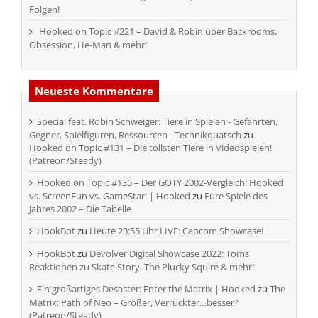
Folgen!
Hooked on Topic #221 – David & Robin über Backrooms,
Obsession, He-Man & mehr!
Neueste Kommentare
Special feat. Robin Schweiger: Tiere in Spielen - Gefährten,
Gegner, Spielfiguren, Ressourcen - Technikquatsch
zu
Hooked on Topic #131 – Die tollsten Tiere in Videospielen!
(Patreon/Steady)
Hooked on Topic #135 – Der GOTY 2002-Vergleich: Hooked
vs. ScreenFun vs. GameStar! | Hooked
zu
Eure Spiele des
Jahres 2002 – Die Tabelle
HookBot
zu
Heute 23:55 Uhr LIVE: Capcom Showcase!
HookBot
zu
Devolver Digital Showcase 2022: Toms
Reaktionen zu Skate Story, The Plucky Squire & mehr!
Ein großartiges Desaster: Enter the Matrix | Hooked
zu
The
Matrix: Path of Neo – Größer, Verrückter…besser?
(Patreon/Steady)