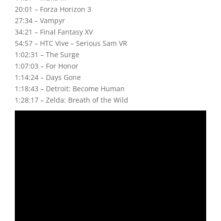
20:01 – Forza Horizon 3
27:34 – Vampyr
34:21 – Final Fantasy XV
54:57 – HTC Vive – Serious Sam VR
1:02:31 – The Surge
1:07:03 – For Honor
1:14:24 – Days Gone
1:18:43 – Detroit: Become Human
1:28:17 – Zelda: Breath of the Wild