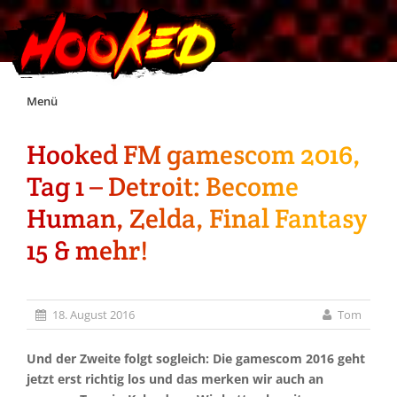
Skip
Menü
to
content
Hooked FM gamescom 2016,
Unterstützt Hooked!
Tag 1 – Detroit: Become
Exklusiv für Supporter*innen
Human, Zelda, Final Fantasy
15 & mehr!
Impressum
Jobs
18. August 2016
Tom
Discord
Und der Zweite folgt sogleich: Die gamescom 2016 geht
jetzt erst richtig los und das merken wir auch an