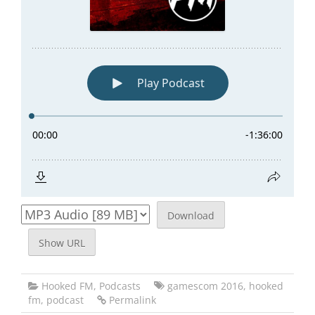
Download
Show URL
Hooked FM
,
Podcasts
gamescom 2016
,
hooked
fm
,
podcast
Permalink