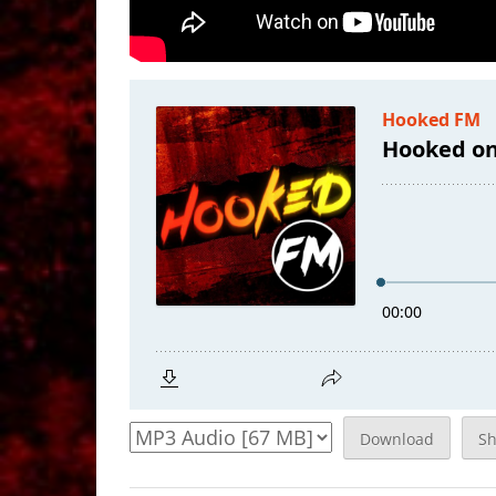
Download
S