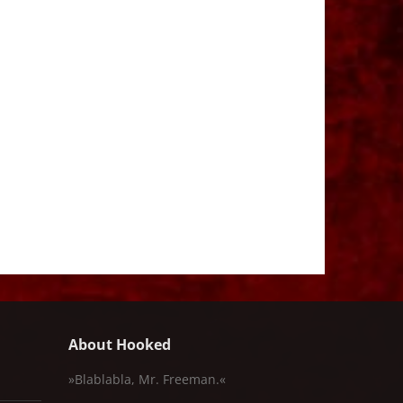
About Hooked
»Blablabla, Mr. Freeman.«