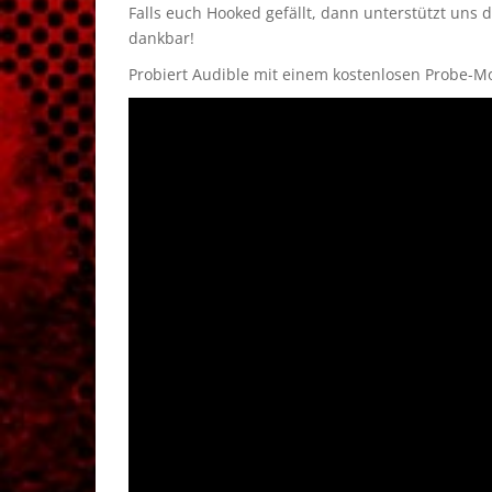
Falls euch Hooked gefällt, dann unterstützt uns 
dankbar!
Probiert Audible mit einem kostenlosen Probe-Mon