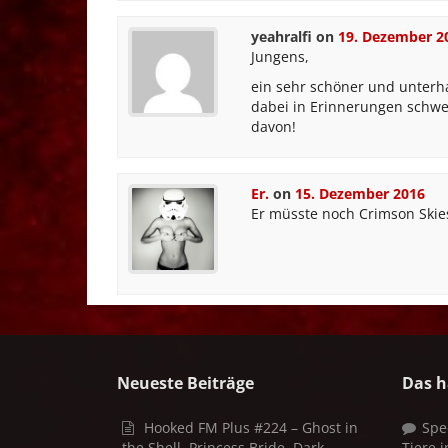
yeahralfi
on
19. Dezember 2
Jungens,
ein sehr schöner und unterha
dabei in Erinnerungen schwe
davon!
Er.
on
15. Dezember 2016
Er müsste noch Crimson Skies
Neueste Beiträge
Das h
Hooked FM Plus #224 – Ghost in
Spe
the Shell, Princess Bride, Dark
Tiere 