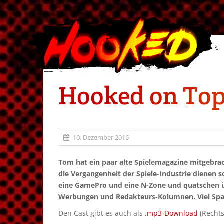
Hooked on Topi
10. Dezember 2016
Tom hat ein paar alte Spielemagazine mitgebracht
die Vergangenheit der Spiele-Industrie dienen s
eine GamePro und eine N-Zone und quatschen übe
Werbungen und Redakteurs-Kolumnen. Viel Spa
Den Cast gibt es auch als
.mp3-Download
(Rechts