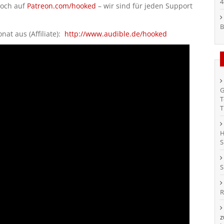
4
doch auf
Patreon.com/hooked
– wir sind für jeden Support
B
at aus (Affiliate):
http://www.audible.de/hooked
G
T
T
H
S
S
R