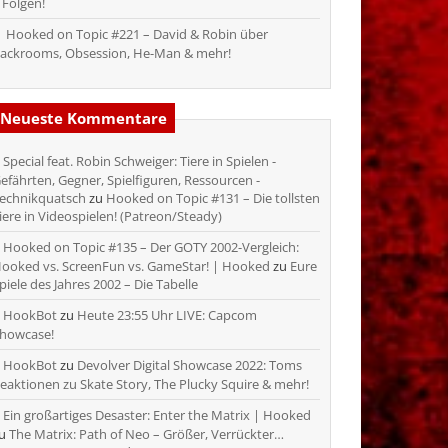
 Folgen!
Hooked on Topic #221 – David & Robin über
ackrooms, Obsession, He-Man & mehr!
Neueste Kommentare
Special feat. Robin Schweiger: Tiere in Spielen -
efährten, Gegner, Spielfiguren, Ressourcen -
echnikquatsch
zu
Hooked on Topic #131 – Die tollsten
iere in Videospielen! (Patreon/Steady)
Hooked on Topic #135 – Der GOTY 2002-Vergleich:
ooked vs. ScreenFun vs. GameStar! | Hooked
zu
Eure
piele des Jahres 2002 – Die Tabelle
HookBot
zu
Heute 23:55 Uhr LIVE: Capcom
howcase!
HookBot
zu
Devolver Digital Showcase 2022: Toms
eaktionen zu Skate Story, The Plucky Squire & mehr!
Ein großartiges Desaster: Enter the Matrix | Hooked
zu
The Matrix: Path of Neo – Größer, Verrückter…