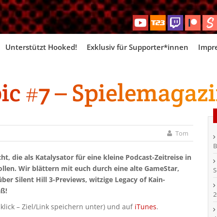
Skip
Unterstützt Hooked!
Exklusiv für Supporter*innen
Impr
to
content
c #7 – Spielemagazi
Tom
B
, die als Katalysator für eine kleine Podcast-Zeitreise in
ollen. Wir blättern mit euch durch eine alte GameStar,
S
r Silent Hill 3-Previews, witzige Legacy of Kain-
ß!
2
klick – Ziel/Link speichern unter) und auf
iTunes
.