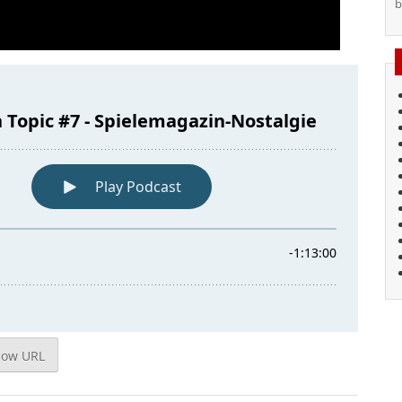
b
how URL