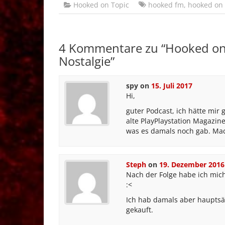
Hooked on Topic
hooked fm
,
hooked on 
4 Kommentare zu “
Hooked on 
Nostalgie
”
spy
on
15. Juli 2017
Hi,
guter Podcast, ich hätte mir
alte PlayPlaystation Magazin
was es damals noch gab. Mac
Steph
on
19. Dezember 2016
Nach der Folge habe ich mich
:<
Ich hab damals aber hauptsäc
gekauft.