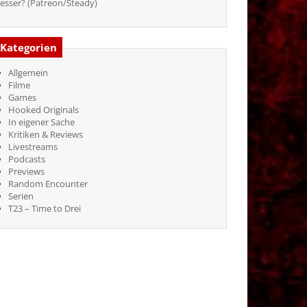
esser? (Patreon/Steady)
Kategorien
Allgemein
Filme
Games
Hooked Originals
In eigener Sache
Kritiken & Reviews
Livestreams
Podcasts
Previews
Random Encounter
Serien
T23 – Time to Drei