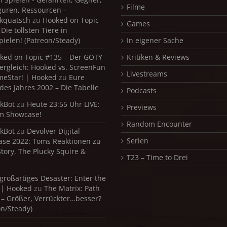
Filme
iguren, Ressourcen -
kquatsch
zu
Hooked on Topic
Games
Die tollsten Tiere in
pielen! (Patreon/Steady)
In eigener Sache
ked on Topic #135 – Der GOTY
Kritiken & Reviews
ergleich: Hooked vs. ScreenFun
Livestreams
meStar! | Hooked
zu
Eure
 des Jahres 2002 – Die Tabelle
Podcasts
kBot
zu
Heute 23:55 Uhr LIVE:
Previews
m Showcase!
Random Encounter
kBot
zu
Devolver Digital
Serien
se 2022: Toms Reaktionen zu
Story, The Plucky Squire &
T23 – Time to Drei
 großartiges Desaster: Enter the
 | Hooked
zu
The Matrix: Path
 – Größer, Verrückter…besser?
on/Steady)