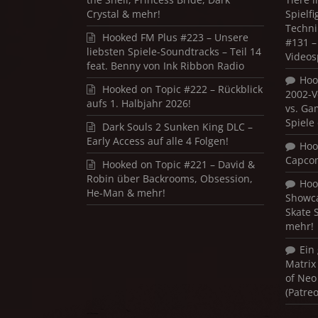
Crystal & mehr!
Spielf
Techni
Hooked FM Plus #223 – Unsere
#131 – 
liebsten Spiele-Soundtracks – Teil 14
Videos
feat. Benny von Ink Ribbon Radio
Hoo
Hooked on Topic #222 – Rückblick
2002-V
aufs 1. Halbjahr 2026!
vs. Ga
Spiele
Dark Souls 2 Sunken King DLC –
Early Access auf alle 4 Folgen!
Hoo
Capco
Hooked on Topic #221 – David &
Robin über Backrooms, Obsession,
Hoo
He-Man & mehr!
Showca
Skate 
mehr!
Ein
Matrix
of Neo
(Patre