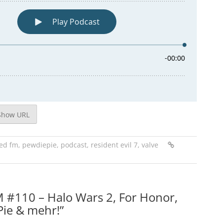
Show URL
ed fm
,
pewdiepie
,
podcast
,
resident evil 7
,
valve
 #110 – Halo Wars 2, For Honor,
Pie & mehr!
”