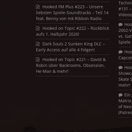
Techni
Hooked FM Plus #223 – Unsere
#131 – 
liebsten Spiele-Soundtracks – Teil 14
Videos
feat. Benny von Ink Ribbon Radio
Hoo
Hooked on Topic #222 – Rückblick
2002-V
aufs 1. Halbjahr 2026!
vs. Ga
Spiele
Dark Souls 2 Sunken King DLC –
Early Access auf alle 4 Folgen!
Hoo
Capco
Hooked on Topic #221 – David &
Robin über Backrooms, Obsession,
Hoo
He-Man & mehr!
Showca
Skate 
mehr!
Ein
Matrix
of Neo
(Patre