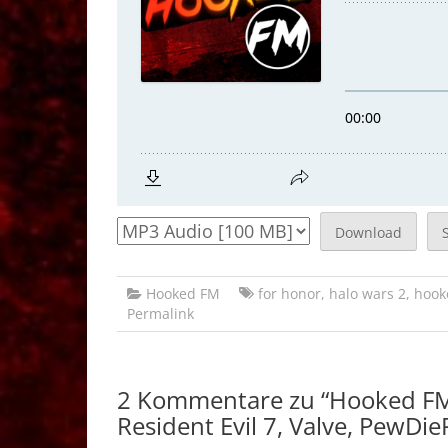
Download
Hooked FM
for honor
,
halo wars 2
,
hook
Permalink
2 Kommentare zu “
Hooked FM
Resident Evil 7, Valve, PewDie