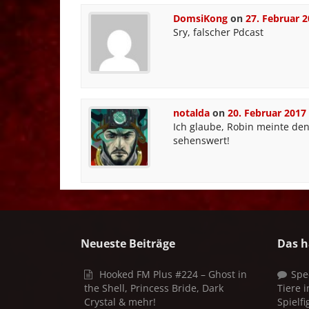
DomsiKong
on
27. Februar 
Sry, falscher Pdcast
notalda
on
20. Februar 2017
Ich glaube, Robin meinte de
sehenswert!
Neueste Beiträge
Das h
Hooked FM Plus #224 – Ghost in
Spe
the Shell, Princess Bride, Dark
Tiere 
Crystal & mehr!
Spielf