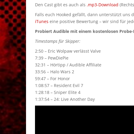
Den Cast gibt es auch als
.mp3-Download
(Rechts
Falls euch Hooked gefällt, dann unterstützt uns 
iTunes
eine positive Bewertung – wir sind für je
Probiert Audible mit einem kostenlosen Probe-M
Timestamps für Skipper:
2:50 – Eric Wolpaw verlässt Valve
7:39 – PewDiePie
32:31 – Hörtipp / Audible Affiliate
33:56 – Halo Wars 2
59:47 – For Honor
1:08:57 – Resident Evil 7
1:28:18 – Sniper Elite 4
1:37:54 – 24: Live Another Day