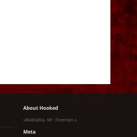
About Hooked
»Blablabla, Mr. Freeman.«
Meta