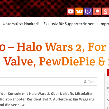
Skip
Unterstützt Hooked!
Exklusiv für Supporter*innen
Impr
to
content
 – Halo Wars 2, For
7, Valve, PewDiePie &
Tom
B
der Konsole mit Halo Wars 2, über Ubisofts Mittelalter-
Horror-Shooter Resident Evil 7. Außerdem: Ein Weggang
S
nd die Serie 24!