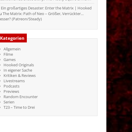
Ein großartiges Desaster: Enter the Matrix | Hooked
zu
The Matrix: Path of Neo – Größer, Verrückter…
esser? (Patreon/Steady)
Kategorien
Allgemein
Filme
Games
Hooked Originals
In eigener Sache
Kritiken & Reviews
Livestreams
Podcasts
Previews
Random Encounter
Serien
T23 – Time to Drei