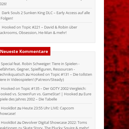
026!
Dark Souls 2 Sunken King DLC – Early Access auf alle
 Folgen!
Hooked on Topic #221 – David & Robin über
ackrooms, Obsession, He-Man & mehr!
Neueste Kommentare
Special feat. Robin Schweiger: Tiere in Spielen -
efährten, Gegner, Spielfiguren, Ressourcen -
echnikquatsch
zu
Hooked on Topic #131 – Die tollsten
iere in Videospielen! (Patreon/Steady)
Hooked on Topic #135 – Der GOTY 2002-Vergleich:
ooked vs. ScreenFun vs. GameStar! | Hooked
zu
Eure
piele des Jahres 2002 – Die Tabelle
HookBot
zu
Heute 23:55 Uhr LIVE: Capcom
howcase!
HookBot
zu
Devolver Digital Showcase 2022: Toms
eaktionen zu Skate Story, The Plucky Squire & mehr!