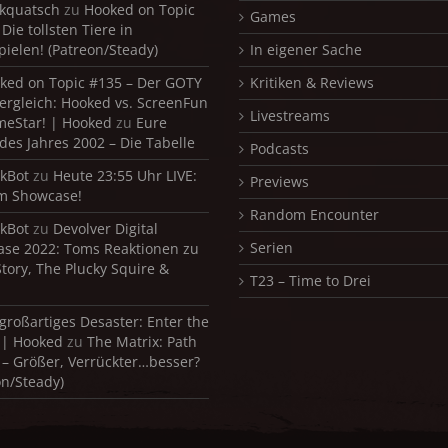
kquatsch
zu
Hooked on Topic
Games
Die tollsten Tiere in
pielen! (Patreon/Steady)
In eigener Sache
ked on Topic #135 – Der GOTY
Kritiken & Reviews
ergleich: Hooked vs. ScreenFun
Livestreams
meStar! | Hooked
zu
Eure
 des Jahres 2002 – Die Tabelle
Podcasts
kBot
zu
Heute 23:55 Uhr LIVE:
Previews
m Showcase!
Random Encounter
kBot
zu
Devolver Digital
Serien
se 2022: Toms Reaktionen zu
Story, The Plucky Squire &
T23 – Time to Drei
 großartiges Desaster: Enter the
 | Hooked
zu
The Matrix: Path
 – Größer, Verrückter…besser?
on/Steady)