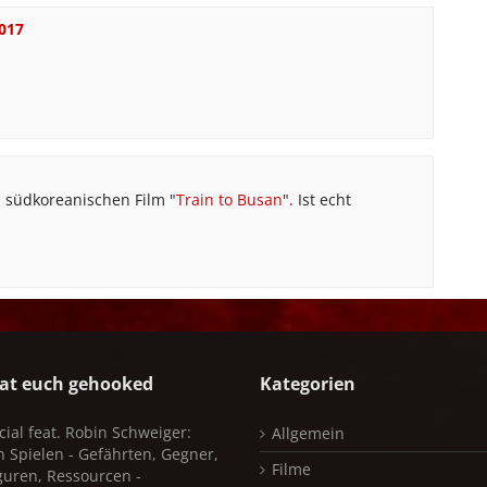
2017
n südkoreanischen Film "
Train to Busan
". Ist echt
at euch gehooked
Kategorien
cial feat. Robin Schweiger:
Allgemein
in Spielen - Gefährten, Gegner,
Filme
iguren, Ressourcen -