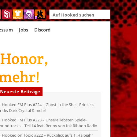
Search
for:
essum
Jobs
Discord
 Honor,
 mehr!
Neueste Beiträge
Hooked FM Plus #224 – Ghost in the Shell, Princess
ride, Dark Crystal & mehr!
Hooked FM Plus #223 – Unsere liebsten Spiele-
oundtracks – Teil 14 feat. Benny von Ink Ribbon Radio
Hooked on Topic #222 – Rückblick aufs 1. Halbjahr