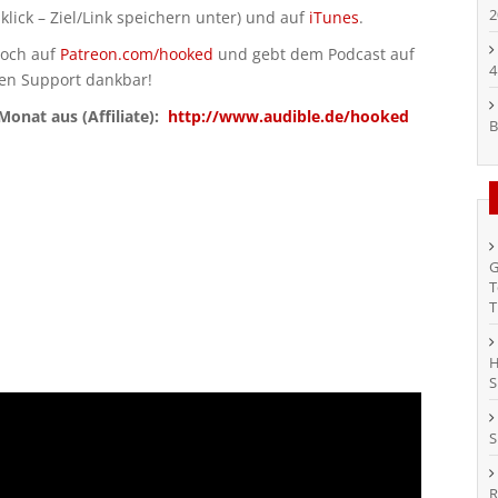
2
klick – Ziel/Link speichern unter) und auf
iTunes
.
doch auf
Patreon.com/hooked
und gebt dem Podcast auf
4
den Support dankbar!
onat aus (Affiliate):
http://www.audible.de/hooked
B
G
T
T
H
S
S
R