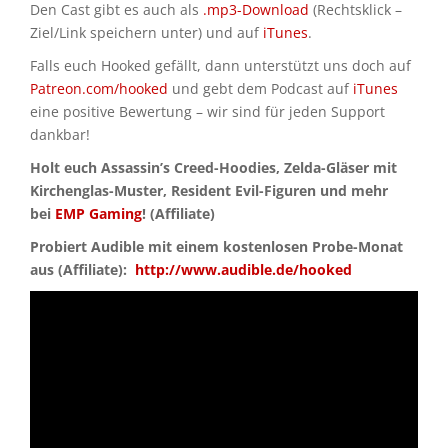
Den Cast gibt es auch als
.mp3-Download
(Rechtsklick –
Ziel/Link speichern unter) und auf
iTunes
.
Falls euch Hooked gefällt, dann unterstützt uns doch auf
Patreon.com/hooked
und gebt dem Podcast auf
iTunes
eine positive Bewertung – wir sind für jeden Support
dankbar!
Holt euch Assassin’s Creed-Hoodies, Zelda-Gläser mit
Kirchenglas-Muster, Resident Evil-Figuren und mehr
bei
EMP Gaming
! (Affiliate)
Probiert Audible mit einem kostenlosen Probe-Monat
aus (Affiliate):
http://www.audible.de/hooked