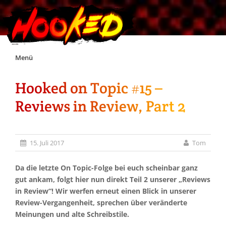
Skip
Menü
to
content
Hooked on Topic #15 –
Unterstützt Hooked!
Reviews in Review, Part 2
Exklusiv für Supporter*innen
15. Juli 2017
Tom
Impressum
Da die letzte On Topic-Folge bei euch scheinbar ganz
Jobs
gut ankam, folgt hier nun direkt Teil 2 unserer „Reviews
in Review“! Wir werfen erneut einen Blick in unserer
Review-Vergangenheit, sprechen über veränderte
Discord
Meinungen und alte Schreibstile.