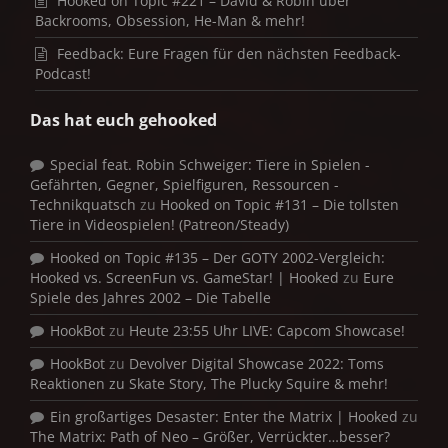
Hooked on Topic #221 – David & Robin über
Backrooms, Obsession, He-Man & mehr!
Feedback: Eure Fragen für den nächsten Feedback-
Podcast!
Das hat euch gehooked
Special feat. Robin Schweiger: Tiere in Spielen -
Gefährten, Gegner, Spielfiguren, Ressourcen -
Technikquatsch
zu
Hooked on Topic #131 – Die tollsten
Tiere in Videospielen! (Patreon/Steady)
Hooked on Topic #135 – Der GOTY 2002-Vergleich:
Hooked vs. ScreenFun vs. GameStar! | Hooked
zu
Eure
Spiele des Jahres 2002 – Die Tabelle
HookBot
zu
Heute 23:55 Uhr LIVE: Capcom Showcase!
HookBot
zu
Devolver Digital Showcase 2022: Toms
Reaktionen zu Skate Story, The Plucky Squire & mehr!
Ein großartiges Desaster: Enter the Matrix | Hooked
zu
The Matrix: Path of Neo – Größer, Verrückter…besser?