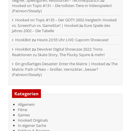
Gegner, Spielfiguren, Ressourcen - Technikquatsch
zu
Hooked on Topic #131 – Die tollsten Tiere in Videospielen!
(Patreon/Steady)
Hooked on Topic #135 – Der GOTY 2002-Vergleich: Hooked
vs. ScreenFun vs. GameStar! | Hooked
zu
Eure Spiele des
Jahres 2002 – Die Tabelle
HookBot
zu
Heute 23:55 Uhr LIVE: Capcom Showcase!
HookBot
zu
Devolver Digital Showcase 2022: Toms
Reaktionen zu Skate Story, The Plucky Squire & mehr!
Ein großartiges Desaster: Enter the Matrix | Hooked
zu
The
Matrix: Path of Neo – Größer, Verrückter…besser?
(Patreon/Steady)
Kategorien
Allgemein
Filme
Games
Hooked Originals
In eigener Sache
Kritiken & Reviews