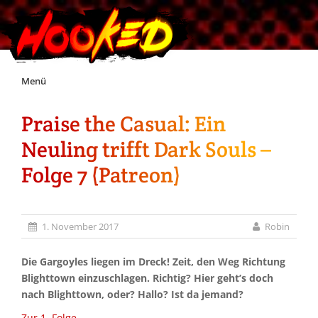
Skip
Menü
to
content
Praise the Casual: Ein
Unterstützt Hooked!
Neuling trifft Dark Souls –
Exklusiv für Supporter*innen
Folge 7 (Patreon)
Impressum
1. November 2017
Robin
Jobs
Die Gargoyles liegen im Dreck! Zeit, den Weg Richtung
Blighttown einzuschlagen. Richtig? Hier geht’s doch
Discord
nach Blighttown, oder? Hallo? Ist da jemand?
Zur 1. Folge