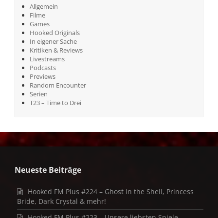
Allgemein
Filme
Games
Hooked Originals
In eigener Sache
Kritiken & Reviews
Livestreams
Podcasts
Previews
Random Encounter
Serien
T23 – Time to Drei
Neueste Beiträge
Hooked FM Plus #224 – Ghost in the Shell, Princess
Bride, Dark Crystal & mehr!
Hooked FM Plus #223 – Unsere liebsten Spiele-