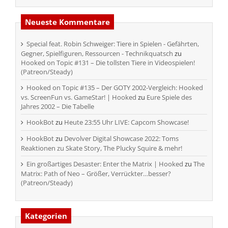
Neueste Kommentare
Special feat. Robin Schweiger: Tiere in Spielen - Gefährten,
Gegner, Spielfiguren, Ressourcen - Technikquatsch
zu
Hooked on Topic #131 – Die tollsten Tiere in Videospielen!
(Patreon/Steady)
Hooked on Topic #135 – Der GOTY 2002-Vergleich: Hooked
vs. ScreenFun vs. GameStar! | Hooked
zu
Eure Spiele des
Jahres 2002 – Die Tabelle
HookBot
zu
Heute 23:55 Uhr LIVE: Capcom Showcase!
HookBot
zu
Devolver Digital Showcase 2022: Toms
Reaktionen zu Skate Story, The Plucky Squire & mehr!
Ein großartiges Desaster: Enter the Matrix | Hooked
zu
The
Matrix: Path of Neo – Größer, Verrückter…besser?
(Patreon/Steady)
Kategorien