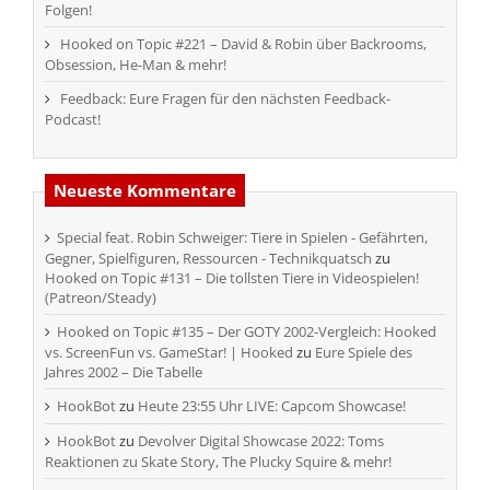
Folgen!
Hooked on Topic #221 – David & Robin über Backrooms,
Obsession, He-Man & mehr!
Feedback: Eure Fragen für den nächsten Feedback-
Podcast!
Neueste Kommentare
Special feat. Robin Schweiger: Tiere in Spielen - Gefährten,
Gegner, Spielfiguren, Ressourcen - Technikquatsch
zu
Hooked on Topic #131 – Die tollsten Tiere in Videospielen!
(Patreon/Steady)
Hooked on Topic #135 – Der GOTY 2002-Vergleich: Hooked
vs. ScreenFun vs. GameStar! | Hooked
zu
Eure Spiele des
Jahres 2002 – Die Tabelle
HookBot
zu
Heute 23:55 Uhr LIVE: Capcom Showcase!
HookBot
zu
Devolver Digital Showcase 2022: Toms
Reaktionen zu Skate Story, The Plucky Squire & mehr!