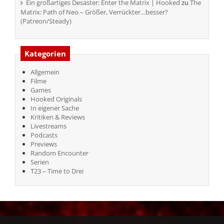
Ein großartiges Desaster: Enter the Matrix | Hooked
zu
The
Matrix: Path of Neo – Größer, Verrückter…besser?
(Patreon/Steady)
Kategorien
Allgemein
Filme
Games
Hooked Originals
In eigener Sache
Kritiken & Reviews
Livestreams
Podcasts
Previews
Random Encounter
Serien
T23 – Time to Drei