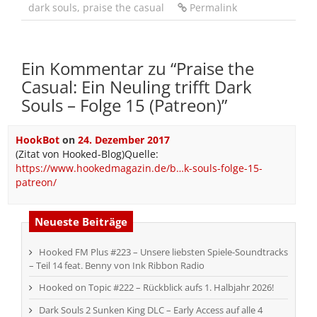
dark souls
,
praise the casual
Permalink
Ein Kommentar zu “
Praise the
Casual: Ein Neuling trifft Dark
Souls – Folge 15 (Patreon)
”
HookBot
on
24. Dezember 2017
(Zitat von Hooked-Blog)Quelle:
https://www.hookedmagazin.de/b…k-souls-folge-15-
patreon/
Neueste Beiträge
Hooked FM Plus #223 – Unsere liebsten Spiele-Soundtracks
– Teil 14 feat. Benny von Ink Ribbon Radio
Hooked on Topic #222 – Rückblick aufs 1. Halbjahr 2026!
Dark Souls 2 Sunken King DLC – Early Access auf alle 4