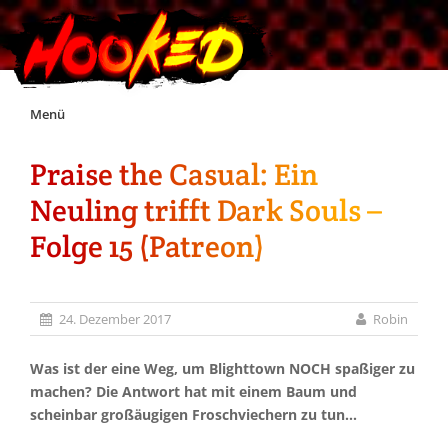
Skip
Menü
to
content
Praise the Casual: Ein
Unterstützt Hooked!
Neuling trifft Dark Souls –
Exklusiv für Supporter*innen
Folge 15 (Patreon)
Impressum
24. Dezember 2017
Robin
Jobs
Was ist der eine Weg, um Blighttown NOCH spaßiger zu
machen? Die Antwort hat mit einem Baum und
Discord
scheinbar großäugigen Froschviechern zu tun…