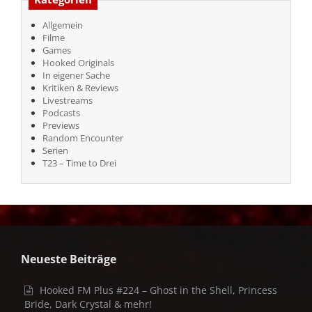
Allgemein
Filme
Games
Hooked Originals
In eigener Sache
Kritiken & Reviews
Livestreams
Podcasts
Previews
Random Encounter
Serien
T23 – Time to Drei
Neueste Beiträge
Hooked FM Plus #224 – Ghost in the Shell, Princess
Bride, Dark Crystal & mehr!