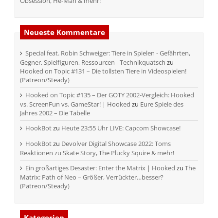
Obsession, He-Man & mehr!
Neueste Kommentare
Special feat. Robin Schweiger: Tiere in Spielen - Gefährten,
Gegner, Spielfiguren, Ressourcen - Technikquatsch
zu
Hooked on Topic #131 – Die tollsten Tiere in Videospielen!
(Patreon/Steady)
Hooked on Topic #135 – Der GOTY 2002-Vergleich: Hooked
vs. ScreenFun vs. GameStar! | Hooked
zu
Eure Spiele des
Jahres 2002 – Die Tabelle
HookBot
zu
Heute 23:55 Uhr LIVE: Capcom Showcase!
HookBot
zu
Devolver Digital Showcase 2022: Toms
Reaktionen zu Skate Story, The Plucky Squire & mehr!
Ein großartiges Desaster: Enter the Matrix | Hooked
zu
The
Matrix: Path of Neo – Größer, Verrückter…besser?
(Patreon/Steady)
Kategorien