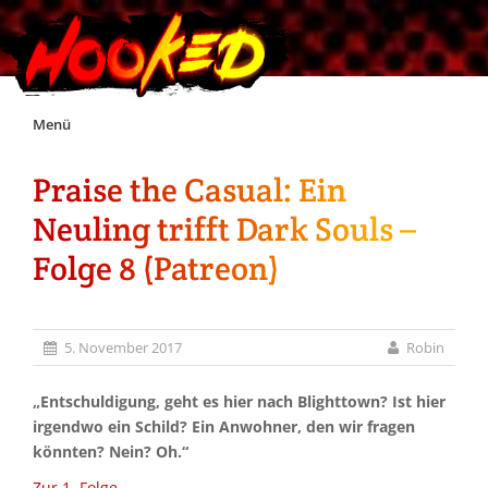
Skip
Menü
to
content
Praise the Casual: Ein
Unterstützt Hooked!
Neuling trifft Dark Souls –
Exklusiv für Supporter*innen
Folge 8 (Patreon)
Impressum
5. November 2017
Robin
Jobs
„Entschuldigung, geht es hier nach Blighttown? Ist hier
irgendwo ein Schild? Ein Anwohner, den wir fragen
Discord
könnten? Nein? Oh.“
Zur 1. Folge